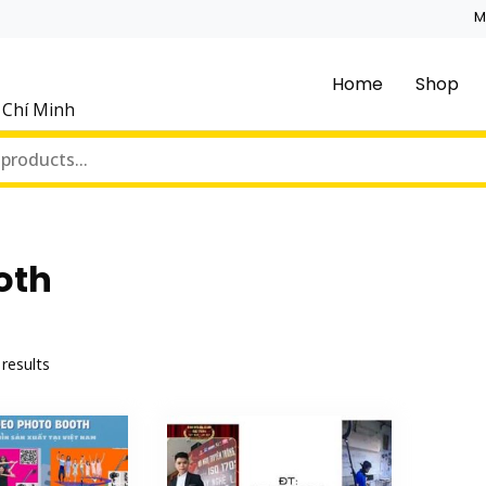
M
Home
Shop
ồ Chí Minh
oth
 results