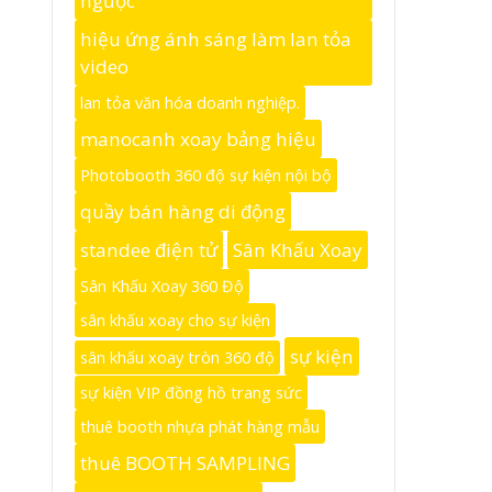
ngược
hiệu ứng ánh sáng làm lan tỏa
video
lan tỏa văn hóa doanh nghiệp.
manocanh xoay bảng hiệu
Photobooth 360 độ sự kiện nội bộ
quầy bán hàng di động
standee điện tử
Sân Khấu Xoay
Sân Khấu Xoay 360 Độ
sân khấu xoay cho sự kiện
sự kiện
sân khấu xoay tròn 360 độ
sự kiện VIP đồng hồ trang sức
thuê booth nhựa phát hàng mẫu
thuê BOOTH SAMPLING