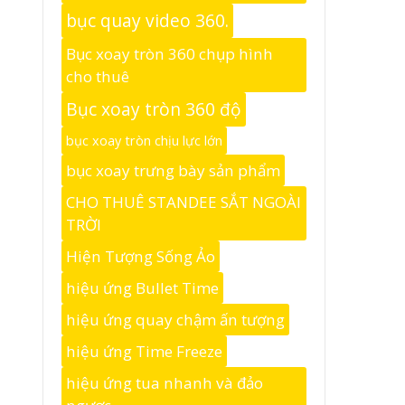
bục quay video 360.
Bục xoay tròn 360 chụp hình
cho thuê
Bục xoay tròn 360 độ
bục xoay tròn chịu lực lớn
bục xoay trưng bày sản phẩm
CHO THUÊ STANDEE SẮT NGOÀI
TRỜI
Hiện Tượng Sống Ảo
hiệu ứng Bullet Time
hiệu ứng quay chậm ấn tượng
hiệu ứng Time Freeze
hiệu ứng tua nhanh và đảo