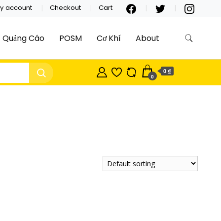
y account
Checkout
Cart
Quảng Cáo
POSM
Cơ Khí
About
0 ₫
0