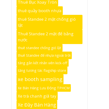
Thuê Bục Xoay Tròn
thuê quầy booth nhựa
thuê Standee 2 mặt chống gió
lật
Thuê Standee 2 mặt đế bằng
nước
thuê standee chống gió lật
thuê Standee đế nhựa ngoài trời
tăng gắn kết nhân viên kick-off
tăng tương tác flagship store
xe booth sampling
Xe Bán Hàng Lưu Động TPHCM
Xe trà chanh giã tay
Xe Đầy Bán Hàng