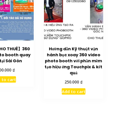
CHO THUÊ】360
Hướng dẫn Kỹ thuật vận
to booth quay
hành bục xoay 360 video
tại Sài Gòn
photo booth với phần mềm
tạo hiệu ứng Touchpix & kết
₫
00.000
quả
 to cart
₫
250.000
Add to cart