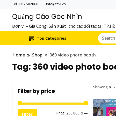
Tel:0912502060
info@tovi.vn
Quảng Cáo Góc Nhìn
Đơn vị – Gia Công, Sản Xuất…cho các đối tác tại TP.H
Top Categories
Home
Shop
360 video photo booth
Tag:
360 video photo bo
Showing all 2
Filter by price
Min
Max
Price:
250.000 ₫
—
Filter