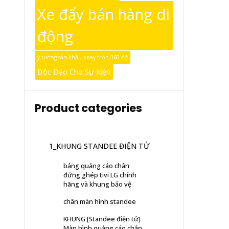
Xe đẩy bán hàng di
động
ý tưởng sân khấu xoay tròn 360 độ
Độc Đáo Cho Sự Kiện
Product categories
1_KHUNG STANDEE ĐIỆN TỬ
bảng quảng cáo chân
đứng ghép tivi LG chính
hãng và khung bảo vệ
chân màn hình standee
KHUNG [Standee điện tử]
Màn hình quảng cáo chân