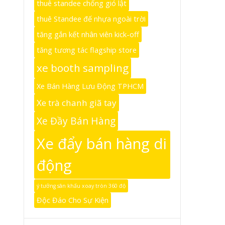
thuê standee chống gió lật
thuê Standee đế nhựa ngoài trời
tăng gắn kết nhân viên kick-off
tăng tương tác flagship store
xe booth sampling
Xe Bán Hàng Lưu Động TPHCM
Xe trà chanh giã tay
Xe Đầy Bán Hàng
Xe đẩy bán hàng di
động
ý tưởng sân khấu xoay tròn 360 độ
Độc Đáo Cho Sự Kiện