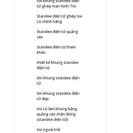
với khung standee điện
tử ghep man hinh Tivi
Standee điện tử ghép tivi
LG chính hãng
Standee điện tử quảng
cáo
standee điện tử tham
khảo
thiết kế khung standee
điện tử
tìm khung standee điện
tử
tìm khung standee điện
tử đẹp
tivi LG làm khung bảng
quảng cáo chân đứng
(standee điện tử)
tivi ngoài trời