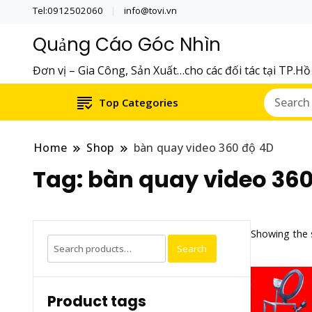
Tel:0912502060
info@tovi.vn
Quảng Cáo Góc Nhìn
Đơn vị – Gia Công, Sản Xuất…cho các đối tác tại TP.H
Top Categories
Home
Shop
bàn quay video 360 độ 4D
Tag:
bàn quay video 360
Showing the s
Search
Search
for:
Product tags