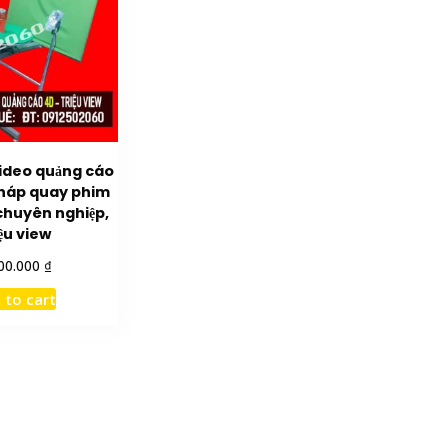
ideo quảng cáo
pháp quay phim
chuyên nghiệp,
iệu view
₫
00.000
 to cart