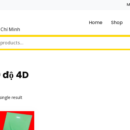
M
Home
Shop
ồ Chí Minh
 độ 4D
ingle result