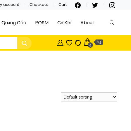
y account
Checkout
Cart
Quảng Cáo
POSM
Cơ Khí
About
0 ₫
0