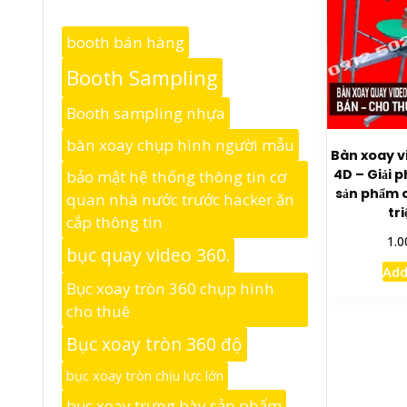
booth bán hàng
Booth Sampling
Booth sampling nhựa
bàn xoay chụp hình người mẫu
Bàn xoay v
4D – Giải 
bảo mật hệ thống thông tin cơ
sản phẩm 
quan nhà nước trước hacker ăn
tr
cắp thông tin
1.0
bục quay video 360.
Add
Bục xoay tròn 360 chụp hình
cho thuê
Bục xoay tròn 360 độ
bục xoay tròn chịu lực lớn
bục xoay trưng bày sản phẩm