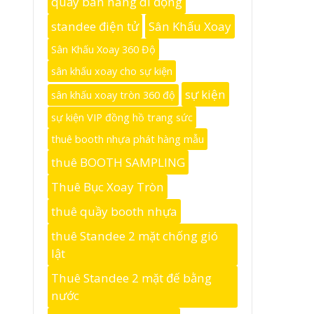
quầy bán hàng di động
standee điện tử
Sân Khấu Xoay
Sân Khấu Xoay 360 Độ
sân khấu xoay cho sự kiện
sự kiện
sân khấu xoay tròn 360 độ
sự kiện VIP đồng hồ trang sức
thuê booth nhựa phát hàng mẫu
thuê BOOTH SAMPLING
Thuê Bục Xoay Tròn
thuê quầy booth nhựa
thuê Standee 2 mặt chống gió
lật
Thuê Standee 2 mặt đế bằng
nước