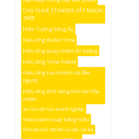
CHO THUÊ STANDEE SẮT NGOÀI
TRỜI
Hiện Tượng Sống Ảo
hiệu ứng Bullet Time
hiệu ứng quay chậm ấn tượng
hiệu ứng Time Freeze
hiệu ứng tua nhanh và đảo
ngược
hiệu ứng ánh sáng làm lan tỏa
video
lan tỏa văn hóa doanh nghiệp.
manocanh xoay bảng hiệu
Photobooth 360 độ sự kiện nội bộ