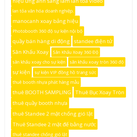
hiệu ứng ánh sáng làm lan tỏa video
lan tỏa văn hóa doanh nghiệp.
manocanh xoay bảng hiệu
Photobooth 360 độ sự kiện nội bộ
quầy bán hàng di động
standee điện tử
Sân Khấu Xoay
Sân Khấu Xoay 360 Độ
sân khấu xoay cho sự kiện
sân khấu xoay tròn 360 độ
sự kiện
sự kiện VIP đồng hồ trang sức
thuê booth nhựa phát hàng mẫu
thuê BOOTH SAMPLING
Thuê Bục Xoay Tròn
thuê quầy booth nhựa
thuê Standee 2 mặt chống gió lật
Thuê Standee 2 mặt đế bằng nước
thuê standee chống gió lật