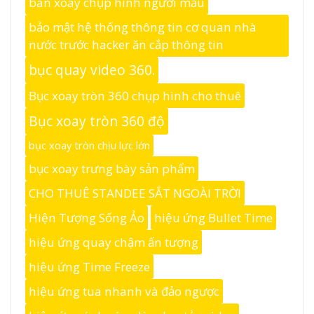
bàn xoay chụp hình người mẫu
bảo mật hệ thống thông tin cơ quan nhà
nước trước hacker ăn cắp thông tin
bục quay video 360.
Bục xoay tròn 360 chụp hình cho thuê
Bục xoay tròn 360 độ
bục xoay tròn chịu lực lớn
bục xoay trưng bày sản phẩm
CHO THUÊ STANDEE SẮT NGOÀI TRỜI
Hiện Tượng Sống Ảo
hiệu ứng Bullet Time
hiệu ứng quay chậm ấn tượng
hiệu ứng Time Freeze
hiệu ứng tua nhanh và đảo ngược