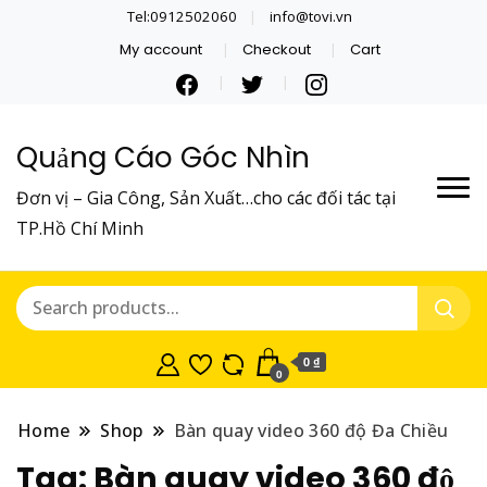
Tel:0912502060
info@tovi.vn
My account
Checkout
Cart
Quảng Cáo Góc Nhìn
Đơn vị – Gia Công, Sản Xuất…cho các đối tác tại
TP.Hồ Chí Minh
0 ₫
0
Home
Shop
Bàn quay video 360 độ Đa Chiều
Tag:
Bàn quay video 360 độ