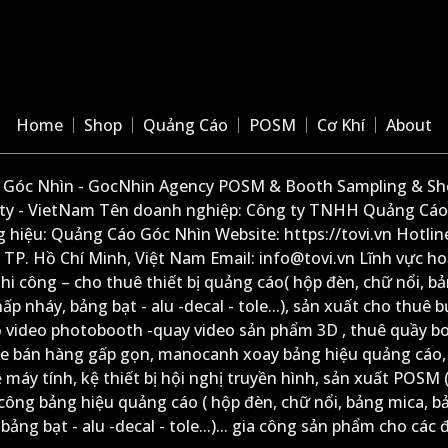
Home
Shop
Quảng Cáo
POSM
Cơ Khí
About
Góc Nhìn - GocNhin Agency POSM & Booth Sampling & She
ity - VietNam Tên doanh nghiệp: Công ty TNHH Quảng Cáo
 hiệu: Quảng Cáo Góc Nhìn Website: https://tovi.vn Hotlin
: TP. Hồ Chí Minh, Việt Nam Email: info@tovi.vn Lĩnh vực h
thi công – cho thuê thiết bị quảng cáo( hộp đèn, chữ nổi, b
ấp nháy, bảng bạt - alu -decal - tole...), sản xuất cho thuê 
ộ video photobooth -quay video sản phẩm 3D , thuê quầy b
xe bán hàng gấp gọn, manocanh xoay bảng hiệu quảng cáo,
ệ máy tính, kệ thiết bị hội nghị truyền hình, sản xuất POSM (
công bảng hiệu quảng cáo ( hộp đèn, chữ nổi, bảng mica, b
ảng bạt - alu -decal - tole...)... gia công sản phẩm cho các đ