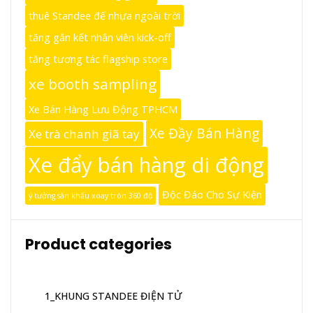
thuê Standee đế nhựa ngoài trời
tăng gắn kết nhân viên kick-off
tăng tương tác flagship store
xe booth sampling
Xe Bán Hàng Lưu Động TPHCM
Xe Đầy Bán Hàng
Xe trà chanh giã tay
Xe đẩy bán hàng di động
Độc Đáo Cho Sự Kiện
ý tưởng sân khấu xoay tròn 360 độ
Product categories
1_KHUNG STANDEE ĐIỆN TỬ