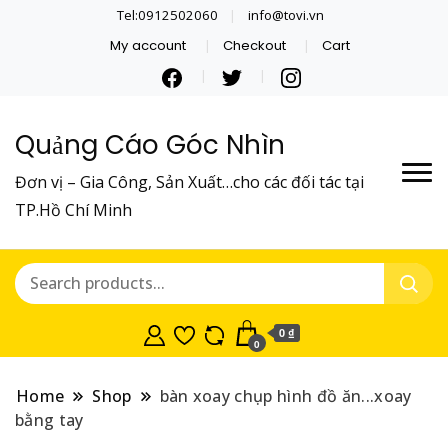
Tel:0912502060
info@tovi.vn
My account
Checkout
Cart
Quảng Cáo Góc Nhìn
Đơn vị – Gia Công, Sản Xuất…cho các đối tác tại
TP.Hồ Chí Minh
0 ₫
0
Home
Shop
bàn xoay chụp hình đồ ăn...xoay
bằng tay