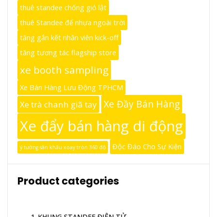
thuê standee chống gió lật
thuê Standee đế nhựa ngoài trời
tăng gắn kết nhân viên kick-off
tăng tương tác flagship store
xe booth sampling
Xe Bán Hàng Lưu Động TPHCM
Xe Đầy Bán Hàng
Xe trà chanh giã tay
Xe đẩy bán hàng di động
Độc Đáo Cho Sự Kiện
ý tưởng sân khấu xoay tròn 360 độ
Product categories
1_KHUNG STANDEE ĐIỆN TỬ