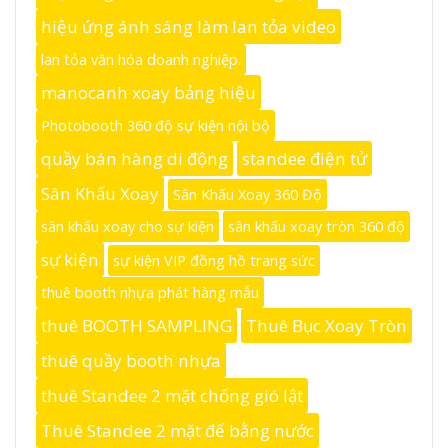
hiệu ứng ánh sáng làm lan tỏa video
lan tỏa văn hóa doanh nghiệp.
manocanh xoay bảng hiệu
Photobooth 360 độ sự kiện nội bộ
quầy bán hàng di động
standee điện tử
Sân Khấu Xoay
Sân Khấu Xoay 360 Độ
sân khấu xoay cho sự kiện
sân khấu xoay tròn 360 độ
sự kiện
sự kiện VIP đồng hồ trang sức
thuê booth nhựa phát hàng mẫu
thuê BOOTH SAMPLING
Thuê Bục Xoay Tròn
thuê quầy booth nhựa
thuê Standee 2 mặt chống gió lật
Thuê Standee 2 mặt đế bằng nước