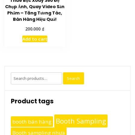
Thuê Bục Xoay 360 Độ
Chụp Ảnh, Quay Video Sản
Phẩm – Tăng Tương Tác,
Bán Hàng Hiệu Quả!
₫
200.000
Add to cart
Search
Search
for:
Product tags
Booth Sampling
booth bán hàng
Booth sampling nhựa