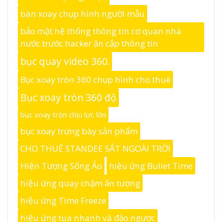
bàn xoay chụp hình người mẫu
bảo mật hệ thống thông tin cơ quan nhà
nước trước hacker ăn cắp thông tin
bục quay video 360.
Bục xoay tròn 360 chụp hình cho thuê
Bục xoay tròn 360 độ
bục xoay tròn chịu lực lớn
bục xoay trưng bày sản phẩm
CHO THUÊ STANDEE SẮT NGOÀI TRỜI
Hiện Tượng Sống Ảo
hiệu ứng Bullet Time
hiệu ứng quay chậm ấn tượng
hiệu ứng Time Freeze
hiệu ứng tua nhanh và đảo ngược