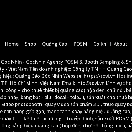
Home
Shop
Quảng Cáo
POSM
Cơ Khí
About
Góc Nhìn - GocNhin Agency POSM & Booth Sampling & She
ity - VietNam Tên doanh nghiệp: Công ty TNHH Quảng Cáo
 hiệu: Quảng Cáo Góc Nhìn Website: https://tovi.vn Hotlin
: TP. Hồ Chí Minh, Việt Nam Email: info@tovi.vn Lĩnh vực h
thi công – cho thuê thiết bị quảng cáo( hộp đèn, chữ nổi, b
ấp nháy, bảng bạt - alu -decal - tole...), sản xuất cho thuê 
ộ video photobooth -quay video sản phẩm 3D , thuê quầy b
xe bán hàng gấp gọn, manocanh xoay bảng hiệu quảng cáo,
ệ máy tính, kệ thiết bị hội nghị truyền hình, sản xuất POSM (
công bảng hiệu quảng cáo ( hộp đèn, chữ nổi, bảng mica, b