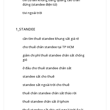
tivi LG làm khung bảng quảng cáo chân
đứng (standee điện tử)
tivi ngoài trời
1_STANDEE
cần tìm thuê standee khung sắt giá rẻ
cho thuê chân standee tại TP HCM
giảm chi phí thuê standee chân sắt chống
gió
ở đâu cho thuê standee chân sắt
standee sắt cho thuê
standee sắt ngoài trời cho thuê
thuê chân standee chân sắt tháo rời
thuê standee chân sắt ở tphcm
thuê standee sắt chịu gió ngoài trời ở sài