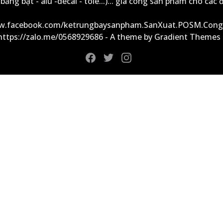
ảng bạt - alu -decal - tole...)... gia công sản phẩm cho các đ
ww.facebook.com/ketrungbaysanpham.SanXuat.POSM.Cong
 https://zalo.me/0568929686 - A theme by Gradient Themes