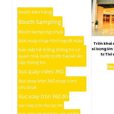
booth bán hàng
Booth Sampling
Booth sampling nhựa
bàn xoay chụp hình người mẫu
Triển khai
số lượng lớn
bảo mật hệ thống thông tin cơ
từ Tivi
quan nhà nước trước hacker ăn
cắp thông tin
Re
bục quay video 360.
Bục xoay tròn 360 chụp hình
cho thuê
Bục xoay tròn 360 độ
bục xoay tròn chịu lực lớn
bục xoay trưng bày sản phẩm