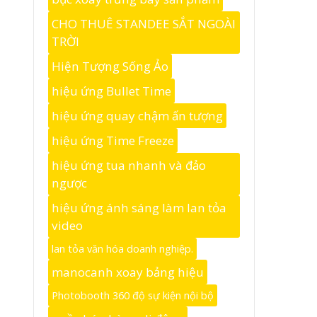
CHO THUÊ STANDEE SẮT NGOÀI
TRỜI
Hiện Tượng Sống Ảo
hiệu ứng Bullet Time
hiệu ứng quay chậm ấn tượng
hiệu ứng Time Freeze
hiệu ứng tua nhanh và đảo
ngược
hiệu ứng ánh sáng làm lan tỏa
video
lan tỏa văn hóa doanh nghiệp.
manocanh xoay bảng hiệu
Photobooth 360 độ sự kiện nội bộ