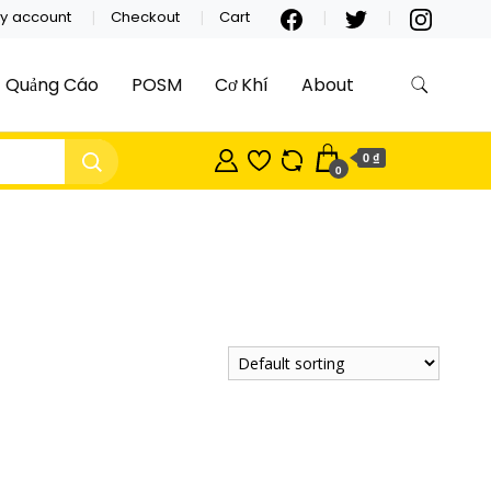
y account
Checkout
Cart
Quảng Cáo
POSM
Cơ Khí
About
0 ₫
0