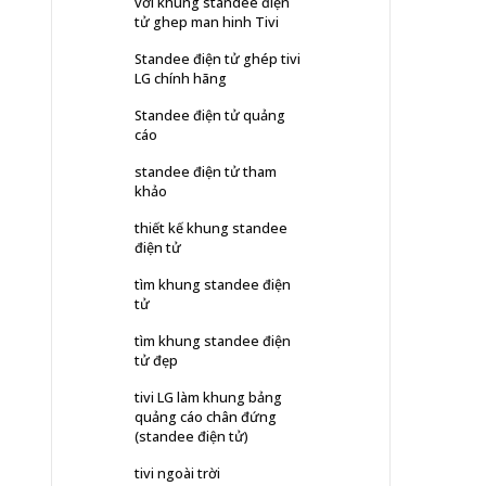
với khung standee điện
tử ghep man hinh Tivi
Standee điện tử ghép tivi
LG chính hãng
Standee điện tử quảng
cáo
standee điện tử tham
khảo
thiết kế khung standee
điện tử
tìm khung standee điện
tử
tìm khung standee điện
tử đẹp
tivi LG làm khung bảng
quảng cáo chân đứng
(standee điện tử)
tivi ngoài trời