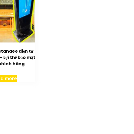
 standee điện tử
 – Lợi thế bảo mật
 chính hãng
ad more