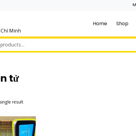
M
Home
Shop
ồ Chí Minh
n tử
ingle result