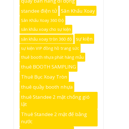
quầy bán hàng di động
standee điện tử
Sân Khấu Xoay
Sân Khấu Xoay 360 Độ
sân khấu xoay cho sự kiện
sự kiện
sân khấu xoay tròn 360 độ
sự kiện VIP đồng hồ trang sức
thuê booth nhựa phát hàng mẫu
thuê BOOTH SAMPLING
Thuê Bục Xoay Tròn
thuê quầy booth nhựa
thuê Standee 2 mặt chống gió
lật
Thuê Standee 2 mặt đế bằng
nước