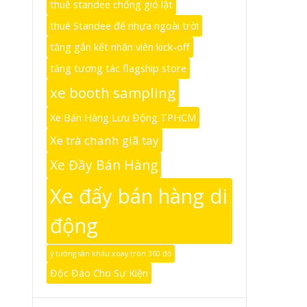
thuê standee chống gió lật
thuê Standee đế nhựa ngoài trời
tăng gắn kết nhân viên kick-off
tăng tương tác flagship store
xe booth sampling
Xe Bán Hàng Lưu Động TPHCM
Xe trà chanh giã tay
Xe Đầy Bán Hàng
Xe đẩy bán hàng di
động
ý tưởng sân khấu xoay tròn 360 độ
Độc Đáo Cho Sự Kiện