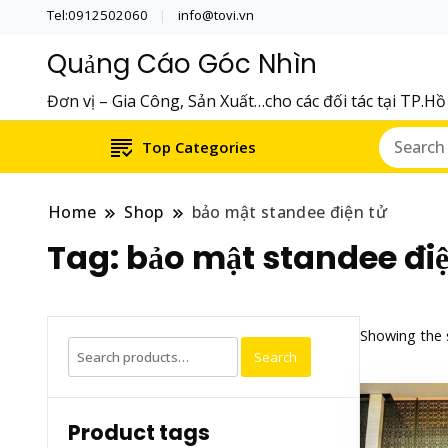
Tel:0912502060
info@tovi.vn
Quảng Cáo Góc Nhìn
Đơn vị – Gia Công, Sản Xuất…cho các đối tác tại TP.H
Top Categories
Home
Shop
bảo mật standee điện tử
Tag:
bảo mật standee điệ
Showing the s
Search
Search
for:
Product tags