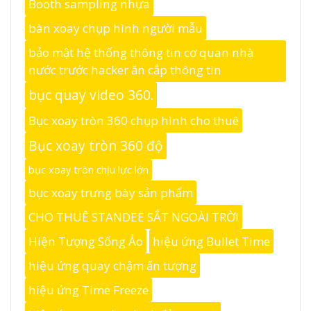
Booth sampling nhựa
bàn xoay chụp hình người mẫu
bảo mật hệ thống thông tin cơ quan nhà
nước trước hacker ăn cắp thông tin
bục quay video 360.
Bục xoay tròn 360 chụp hình cho thuê
Bục xoay tròn 360 độ
bục xoay tròn chịu lực lớn
bục xoay trưng bày sản phẩm
CHO THUÊ STANDEE SẮT NGOÀI TRỜI
Hiện Tượng Sống Ảo
hiệu ứng Bullet Time
hiệu ứng quay chậm ấn tượng
hiệu ứng Time Freeze