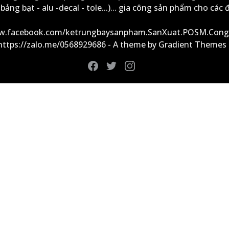
ảng bạt - alu -decal - tole...)... gia công sản phẩm cho các đ
ww.facebook.com/ketrungbaysanpham.SanXuat.POSM.Cong
 https://zalo.me/0568929686 - A theme by Gradient Themes