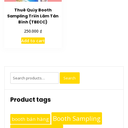
Thuê Quầy Booth
Sampling Triển Lãm Tân
Bình (TBECC)
₫
250.000
Add to cart
Search
Search
for:
Product tags
Booth Sampling
booth bán hàng