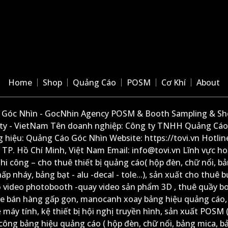
Home
Shop
Quảng Cáo
POSM
Cơ Khí
About
Góc Nhìn - GocNhin Agency POSM & Booth Sampling & She
ity - VietNam Tên doanh nghiệp: Công ty TNHH Quảng Cáo
 hiệu: Quảng Cáo Góc Nhìn Website: https://tovi.vn Hotlin
: TP. Hồ Chí Minh, Việt Nam Email: info@tovi.vn Lĩnh vực h
thi công – cho thuê thiết bị quảng cáo( hộp đèn, chữ nổi, b
ấp nháy, bảng bạt - alu -decal - tole...), sản xuất cho thuê 
ộ video photobooth -quay video sản phẩm 3D , thuê quầy b
xe bán hàng gấp gọn, manocanh xoay bảng hiệu quảng cáo,
ệ máy tính, kệ thiết bị hội nghị truyền hình, sản xuất POSM (
công bảng hiệu quảng cáo ( hộp đèn, chữ nổi, bảng mica, b