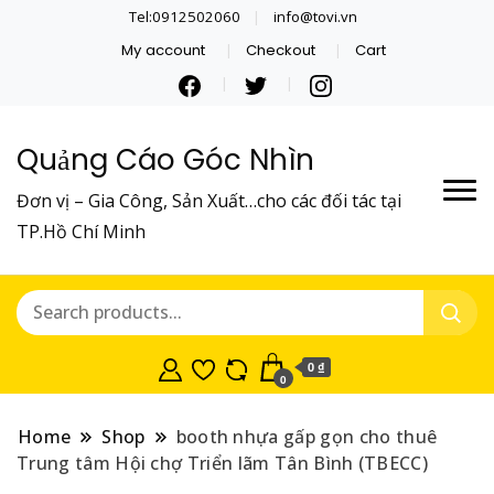
Tel:0912502060
info@tovi.vn
My account
Checkout
Cart
Quảng Cáo Góc Nhìn
Đơn vị – Gia Công, Sản Xuất…cho các đối tác tại
TP.Hồ Chí Minh
0 ₫
0
Home
Shop
booth nhựa gấp gọn cho thuê
Trung tâm Hội chợ Triển lãm Tân Bình (TBECC)