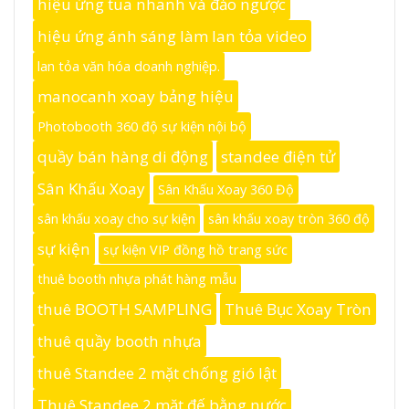
hiệu ứng tua nhanh và đảo ngược
hiệu ứng ánh sáng làm lan tỏa video
lan tỏa văn hóa doanh nghiệp.
manocanh xoay bảng hiệu
Photobooth 360 độ sự kiện nội bộ
quầy bán hàng di động
standee điện tử
Sân Khấu Xoay
Sân Khấu Xoay 360 Độ
sân khấu xoay cho sự kiện
sân khấu xoay tròn 360 độ
sự kiện
sự kiện VIP đồng hồ trang sức
thuê booth nhựa phát hàng mẫu
thuê BOOTH SAMPLING
Thuê Bục Xoay Tròn
thuê quầy booth nhựa
thuê Standee 2 mặt chống gió lật
Thuê Standee 2 mặt đế bằng nước