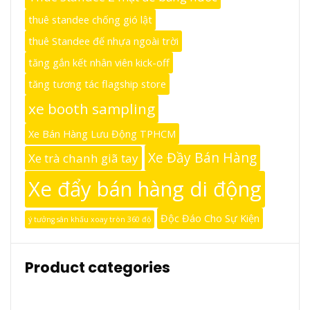
thuê standee chống gió lật
thuê Standee đế nhựa ngoài trời
tăng gắn kết nhân viên kick-off
tăng tương tác flagship store
xe booth sampling
Xe Bán Hàng Lưu Động TPHCM
Xe Đầy Bán Hàng
Xe trà chanh giã tay
Xe đẩy bán hàng di động
Độc Đáo Cho Sự Kiện
ý tưởng sân khấu xoay tròn 360 độ
Product categories