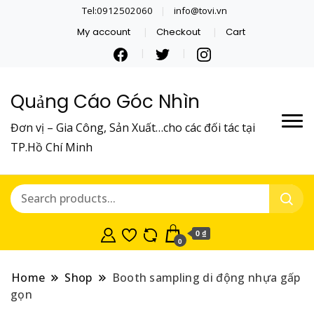
Tel:0912502060
info@tovi.vn
My account
Checkout
Cart
Quảng Cáo Góc Nhìn
Đơn vị – Gia Công, Sản Xuất…cho các đối tác tại
TP.Hồ Chí Minh
0 ₫
0
Home
Shop
Booth sampling di động nhựa gấp
gọn