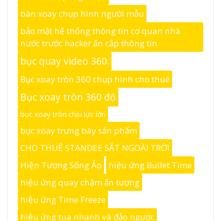
bàn xoay chụp hình người mẫu
bảo mật hệ thống thông tin cơ quan nhà
nước trước hacker ăn cắp thông tin
bục quay video 360.
Bục xoay tròn 360 chụp hình cho thuê
Bục xoay tròn 360 độ
bục xoay tròn chịu lực lớn
bục xoay trưng bày sản phẩm
CHO THUÊ STANDEE SẮT NGOÀI TRỜI
Hiện Tượng Sống Ảo
hiệu ứng Bullet Time
hiệu ứng quay chậm ấn tượng
hiệu ứng Time Freeze
hiệu ứng tua nhanh và đảo ngược