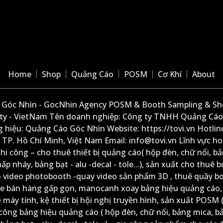
Home
Shop
Quảng Cáo
POSM
Cơ Khí
About
Góc Nhìn - GocNhin Agency POSM & Booth Sampling & She
ity - VietNam Tên doanh nghiệp: Công ty TNHH Quảng Cáo
 hiệu: Quảng Cáo Góc Nhìn Website: https://tovi.vn Hotlin
: TP. Hồ Chí Minh, Việt Nam Email: info@tovi.vn Lĩnh vực h
thi công – cho thuê thiết bị quảng cáo( hộp đèn, chữ nổi, b
ấp nháy, bảng bạt - alu -decal - tole...), sản xuất cho thuê 
ộ video photobooth -quay video sản phẩm 3D , thuê quầy b
xe bán hàng gấp gọn, manocanh xoay bảng hiệu quảng cáo,
ệ máy tính, kệ thiết bị hội nghị truyền hình, sản xuất POSM (
công bảng hiệu quảng cáo ( hộp đèn, chữ nổi, bảng mica, b