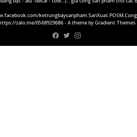
ảng bạt - alu -decal - tole...)... gia công sản phẩm cho các đ
ww.facebook.com/ketrungbaysanpham.SanXuat.POSM.Cong
 https://zalo.me/0568929686 - A theme by Gradient Themes