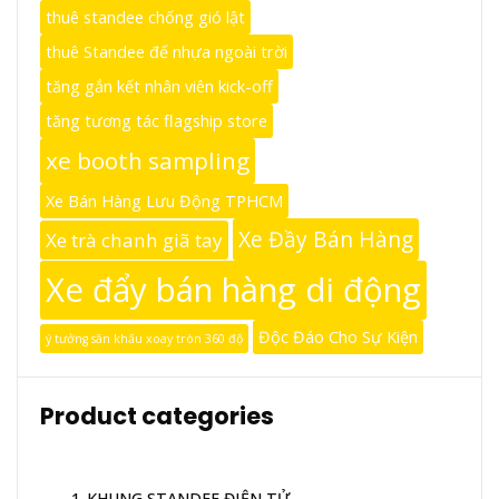
thuê standee chống gió lật
thuê Standee đế nhựa ngoài trời
tăng gắn kết nhân viên kick-off
tăng tương tác flagship store
xe booth sampling
Xe Bán Hàng Lưu Động TPHCM
Xe Đầy Bán Hàng
Xe trà chanh giã tay
Xe đẩy bán hàng di động
Độc Đáo Cho Sự Kiện
ý tưởng sân khấu xoay tròn 360 độ
Product categories
1_KHUNG STANDEE ĐIỆN TỬ