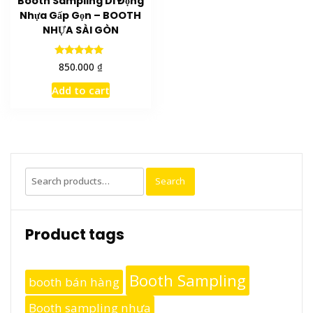
Booth Sampling Di Động
Nhựa Gấp Gọn – BOOTH
NHỰA SÀI GÒN
Rated
₫
850.000
5.00
out of 5
Add to cart
Search
Search
for:
Product tags
Booth Sampling
booth bán hàng
Booth sampling nhựa