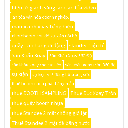
hiệu ứng ánh sáng làm lan tỏa video
lan tỏa văn hóa doanh nghiệp.
manocanh xoay bảng hiệu
Photobooth 360 độ sự kiện nội bộ
quầy bán hàng di động
standee điện tử
Sân Khấu Xoay
Sân Khấu Xoay 360 Độ
sân khấu xoay cho sự kiện
sân khấu xoay tròn 360 độ
sự kiện
sự kiện VIP đồng hồ trang sức
thuê booth nhựa phát hàng mẫu
thuê BOOTH SAMPLING
Thuê Bục Xoay Tròn
thuê quầy booth nhựa
thuê Standee 2 mặt chống gió lật
Thuê Standee 2 mặt đế bằng nước