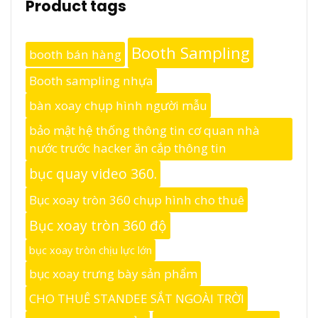
Product tags
Booth Sampling
booth bán hàng
Booth sampling nhựa
bàn xoay chụp hình người mẫu
bảo mật hệ thống thông tin cơ quan nhà
nước trước hacker ăn cắp thông tin
bục quay video 360.
Bục xoay tròn 360 chụp hình cho thuê
Bục xoay tròn 360 độ
bục xoay tròn chịu lực lớn
bục xoay trưng bày sản phẩm
CHO THUÊ STANDEE SẮT NGOÀI TRỜI