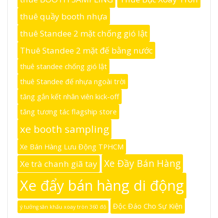
thuê quầy booth nhựa
thuê Standee 2 mặt chống gió lật
Thuê Standee 2 mặt đế bằng nước
thuê standee chống gió lật
thuê Standee đế nhựa ngoài trời
tăng gắn kết nhân viên kick-off
tăng tương tác flagship store
xe booth sampling
Xe Bán Hàng Lưu Động TPHCM
Xe Đầy Bán Hàng
Xe trà chanh giã tay
Xe đẩy bán hàng di động
Độc Đáo Cho Sự Kiện
ý tưởng sân khấu xoay tròn 360 độ