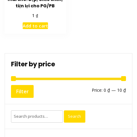
tiện lợi cho PG/PB
₫
1
Add to cart
Filter by price
Min
Max
Price:
0 ₫
—
10 ₫
Filter
price
price
Search
Search
for: