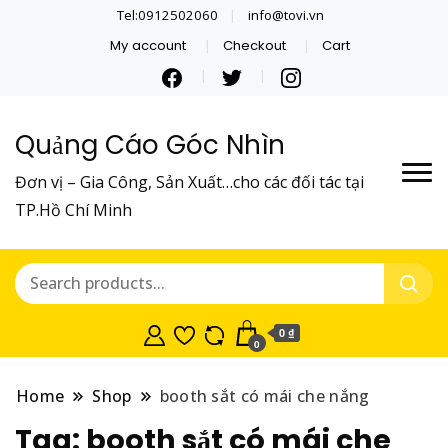
Tel:0912502060
info@tovi.vn
My account
Checkout
Cart
Quảng Cáo Góc Nhìn
Đơn vị – Gia Công, Sản Xuất…cho các đối tác tại
TP.Hồ Chí Minh
0 ₫
0
Home
Shop
booth sắt có mái che nắng
Tag:
booth sắt có mái che