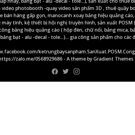
ấp nháy, bảng bạt - alu -decal - tole...), sản xuất cho thuê 
ộ video photobooth -quay video sản phẩm 3D , thuê quầy b
xe bán hàng gấp gọn, manocanh xoay bảng hiệu quảng cáo,
ệ máy tính, kệ thiết bị hội nghị truyền hình, sản xuất POSM (
công bảng hiệu quảng cáo ( hộp đèn, chữ nổi, bảng mica, b
ảng bạt - alu -decal - tole...)... gia công sản phẩm cho các đ
ww.facebook.com/ketrungbaysanpham.SanXuat.POSM.Cong
 https://zalo.me/0568929686 - A theme by Gradient Themes