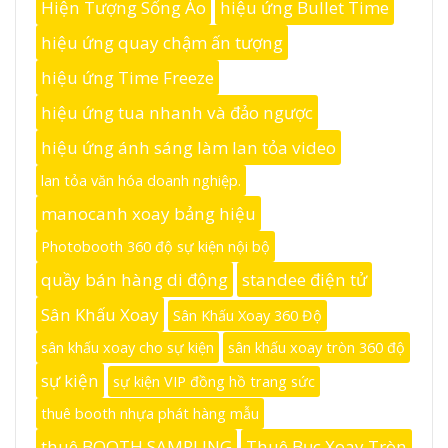
Hiện Tượng Sống Ảo
hiệu ứng Bullet Time
hiệu ứng quay chậm ấn tượng
hiệu ứng Time Freeze
hiệu ứng tua nhanh và đảo ngược
hiệu ứng ánh sáng làm lan tỏa video
lan tỏa văn hóa doanh nghiệp.
manocanh xoay bảng hiệu
Photobooth 360 độ sự kiện nội bộ
quầy bán hàng di động
standee điện tử
Sân Khấu Xoay
Sân Khấu Xoay 360 Độ
sân khấu xoay cho sự kiện
sân khấu xoay tròn 360 độ
sự kiện
sự kiện VIP đồng hồ trang sức
thuê booth nhựa phát hàng mẫu
thuê BOOTH SAMPLING
Thuê Bục Xoay Tròn