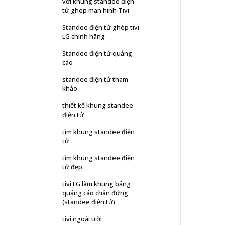
với khung standee điện
tử ghep man hinh Tivi
Standee điện tử ghép tivi
LG chính hãng
Standee điện tử quảng
cáo
standee điện tử tham
khảo
thiết kế khung standee
điện tử
tìm khung standee điện
tử
tìm khung standee điện
tử đẹp
tivi LG làm khung bảng
quảng cáo chân đứng
(standee điện tử)
tivi ngoài trời