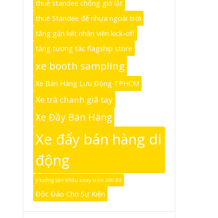
thuê standee chống gió lật
thuê Standee đế nhựa ngoài trời
tăng gắn kết nhân viên kick-off
tăng tương tác flagship store
xe booth sampling
Xe Bán Hàng Lưu Động TPHCM
Xe trà chanh giã tay
Xe Đầy Bán Hàng
Xe đẩy bán hàng di
động
ý tưởng sân khấu xoay tròn 360 độ
Độc Đáo Cho Sự Kiện