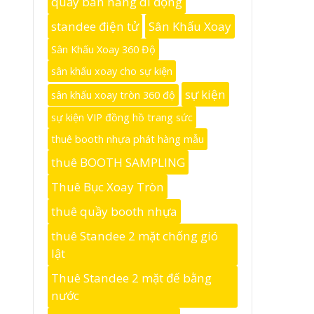
quầy bán hàng di động
standee điện tử
Sân Khấu Xoay
Sân Khấu Xoay 360 Độ
sân khấu xoay cho sự kiện
sự kiện
sân khấu xoay tròn 360 độ
sự kiện VIP đồng hồ trang sức
thuê booth nhựa phát hàng mẫu
thuê BOOTH SAMPLING
Thuê Bục Xoay Tròn
thuê quầy booth nhựa
thuê Standee 2 mặt chống gió
lật
Thuê Standee 2 mặt đế bằng
nước