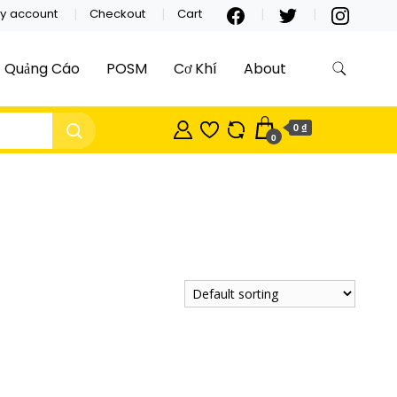
y account
Checkout
Cart
Quảng Cáo
POSM
Cơ Khí
About
0 ₫
0