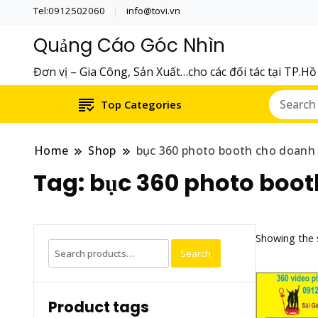
Tel:0912502060
info@tovi.vn
Quảng Cáo Góc Nhìn
Đơn vị – Gia Công, Sản Xuất…cho các đối tác tại TP.H
Top Categories
Home
Shop
bục 360 photo booth cho doanh
Tag:
bục 360 photo boot
Showing the s
Search
Search
for:
Product tags