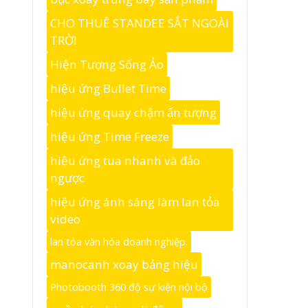
CHO THUÊ STANDEE SẮT NGOÀI
TRỜI
Hiện Tượng Sống Ảo
hiệu ứng Bullet Time
hiệu ứng quay chậm ấn tượng
hiệu ứng Time Freeze
hiệu ứng tua nhanh và đảo
ngược
hiệu ứng ánh sáng làm lan tỏa
video
lan tỏa văn hóa doanh nghiệp.
manocanh xoay bảng hiệu
Photobooth 360 độ sự kiện nội bộ