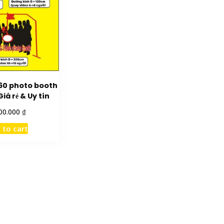
60 photo booth
iá rẻ & Uy tín
₫
00.000
 to cart