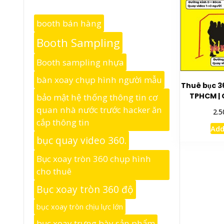
booth bán hàng
Booth Sampling
Booth sampling nhựa
bàn xoay chụp hình người mẫu
Thuê bục 3
TPHCM | G
bảo mật hệ thống thông tin cơ
quan nhà nước trước hacker ăn
2.5
cắp thông tin
Add
bục quay video 360.
Bục xoay tròn 360 chụp hình
cho thuê
Bục xoay tròn 360 độ
bục xoay tròn chịu lực lớn
bục xoay trưng bày sản phẩm