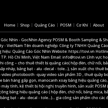
Home
Shop
Quảng Cáo
POSM
Cơ Khí
About
Góc Nhìn - GocNhin Agency POSM & Booth Sampling & She
ity - VietNam Tên doanh nghiệp: Công ty TNHH Quảng Cáo
 hiệu: Quảng Cáo Góc Nhìn Website: https://tovi.vn Hotlin
: TP. Hồ Chí Minh, Việt Nam Email: info@tovi.vn Lĩnh vực h
thi công – cho thuê thiết bị quảng cáo( hộp đèn, chữ nổi, b
ấp nháy, bảng bạt - alu -decal - tole...), sản xuất cho thuê 
ộ video photobooth -quay video sản phẩm 3D , thuê quầy b
xe bán hàng gấp gọn, manocanh xoay bảng hiệu quảng cáo,
ệ máy tính, kệ thiết bị hội nghị truyền hình, sản xuất POSM (
công bảng hiệu quảng cáo ( hộp đèn, chữ nổi, bảng mica, b
ảng bạt - alu -decal - tole...)... gia công sản phẩm cho các đ