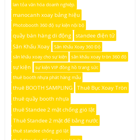
lan tỏa văn hóa doanh nghiệp.
manocanh xoay bảng hiệu
Photobooth 360 độ sự kiện nội bộ
quầy bán hàng di động
standee điện tử
Sân Khấu Xoay
Sân Khấu Xoay 360 Độ
sân khấu xoay cho sự kiện
sân khấu xoay tròn 360 độ
sự kiện
sự kiện VIP đồng hồ trang sức
thuê booth nhựa phát hàng mẫu
thuê BOOTH SAMPLING
Thuê Bục Xoay Tròn
thuê quầy booth nhựa
thuê Standee 2 mặt chống gió lật
Thuê Standee 2 mặt đế bằng nước
thuê standee chống gió lật