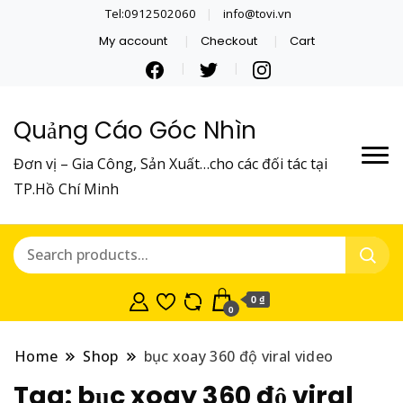
Tel:0912502060
info@tovi.vn
My account
Checkout
Cart
Quảng Cáo Góc Nhìn
Đơn vị – Gia Công, Sản Xuất…cho các đối tác tại
TP.Hồ Chí Minh
0 ₫
0
Home
Shop
bục xoay 360 độ viral video
Tag:
bục xoay 360 độ viral