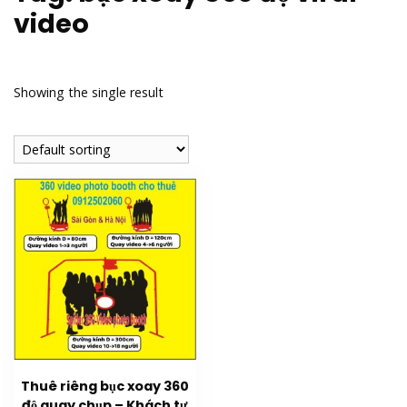
video
Showing the single result
Thuê riêng bục xoay 360
độ quay chụp – Khách tự