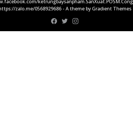
ww.facebook.com/ketrungbaysanpham.SanXuat.POSM.Cong
 https://zalo.me/0568929686 - A theme by Gradient Themes