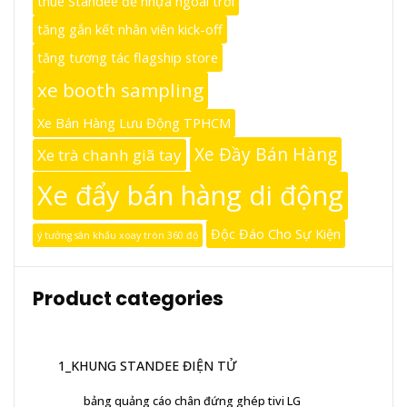
thuê Standee đế nhựa ngoài trời
tăng gắn kết nhân viên kick-off
tăng tương tác flagship store
xe booth sampling
Xe Bán Hàng Lưu Động TPHCM
Xe Đầy Bán Hàng
Xe trà chanh giã tay
Xe đẩy bán hàng di động
Độc Đáo Cho Sự Kiện
ý tưởng sân khấu xoay tròn 360 độ
Product categories
1_KHUNG STANDEE ĐIỆN TỬ
bảng quảng cáo chân đứng ghép tivi LG