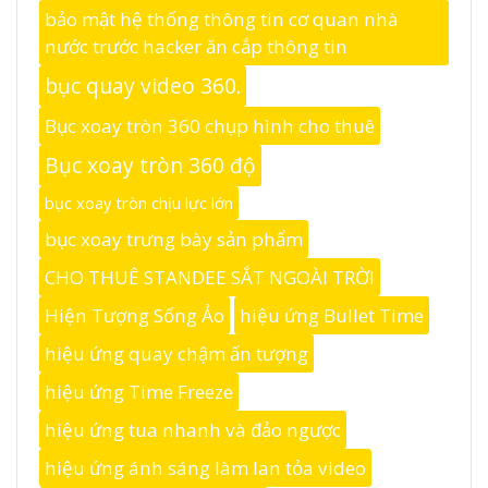
bảo mật hệ thống thông tin cơ quan nhà
nước trước hacker ăn cắp thông tin
bục quay video 360.
Bục xoay tròn 360 chụp hình cho thuê
Bục xoay tròn 360 độ
bục xoay tròn chịu lực lớn
bục xoay trưng bày sản phẩm
CHO THUÊ STANDEE SẮT NGOÀI TRỜI
Hiện Tượng Sống Ảo
hiệu ứng Bullet Time
hiệu ứng quay chậm ấn tượng
hiệu ứng Time Freeze
hiệu ứng tua nhanh và đảo ngược
hiệu ứng ánh sáng làm lan tỏa video