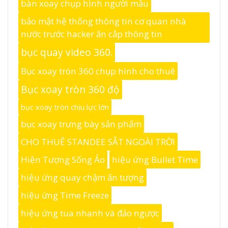
bàn xoay chụp hình người mẫu
bảo mật hệ thống thông tin cơ quan nhà
nước trước hacker ăn cắp thông tin
bục quay video 360.
Bục xoay tròn 360 chụp hình cho thuê
Bục xoay tròn 360 độ
bục xoay tròn chịu lực lớn
bục xoay trưng bày sản phẩm
CHO THUÊ STANDEE SẮT NGOÀI TRỜI
Hiện Tượng Sống Ảo
hiệu ứng Bullet Time
hiệu ứng quay chậm ấn tượng
hiệu ứng Time Freeze
hiệu ứng tua nhanh và đảo ngược