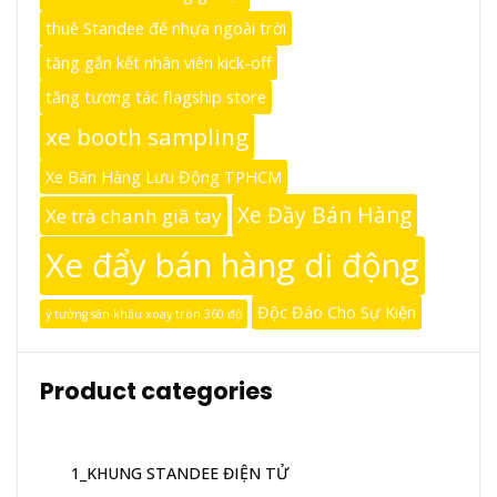
thuê Standee đế nhựa ngoài trời
tăng gắn kết nhân viên kick-off
tăng tương tác flagship store
xe booth sampling
Xe Bán Hàng Lưu Động TPHCM
Xe Đầy Bán Hàng
Xe trà chanh giã tay
Xe đẩy bán hàng di động
Độc Đáo Cho Sự Kiện
ý tưởng sân khấu xoay tròn 360 độ
Product categories
1_KHUNG STANDEE ĐIỆN TỬ