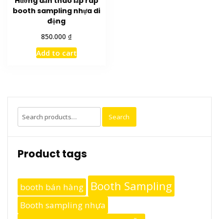
Hướng dẫn tháo lắp ráp
booth sampling nhựa di
động
₫
850.000
Add to cart
Search
Search
for:
Product tags
Booth Sampling
booth bán hàng
Booth sampling nhựa