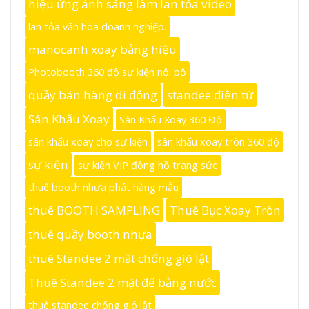
hiệu ứng ánh sáng làm lan tỏa video
lan tỏa văn hóa doanh nghiệp.
manocanh xoay bảng hiệu
Photobooth 360 độ sự kiện nội bộ
quầy bán hàng di động
standee điện tử
Sân Khấu Xoay
Sân Khấu Xoay 360 Độ
sân khấu xoay cho sự kiện
sân khấu xoay tròn 360 độ
sự kiện
sự kiện VIP đồng hồ trang sức
thuê booth nhựa phát hàng mẫu
thuê BOOTH SAMPLING
Thuê Bục Xoay Tròn
thuê quầy booth nhựa
thuê Standee 2 mặt chống gió lật
Thuê Standee 2 mặt đế bằng nước
thuê standee chống gió lật