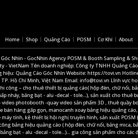
Home
Shop
Quảng Cáo
POSM
Cơ Khí
About
Góc Nhìn - GocNhin Agency POSM & Booth Sampling & She
ity - VietNam Tên doanh nghiệp: Công ty TNHH Quảng Cáo
 hiệu: Quảng Cáo Góc Nhìn Website: https://tovi.vn Hotlin
: TP. Hồ Chí Minh, Việt Nam Email: info@tovi.vn Lĩnh vực h
thi công – cho thuê thiết bị quảng cáo( hộp đèn, chữ nổi, b
ấp nháy, bảng bạt - alu -decal - tole...), sản xuất cho thuê 
ộ video photobooth -quay video sản phẩm 3D , thuê quầy b
xe bán hàng gấp gọn, manocanh xoay bảng hiệu quảng cáo,
ệ máy tính, kệ thiết bị hội nghị truyền hình, sản xuất POSM (
công bảng hiệu quảng cáo ( hộp đèn, chữ nổi, bảng mica, b
ảng bạt - alu -decal - tole...)... gia công sản phẩm cho các đ