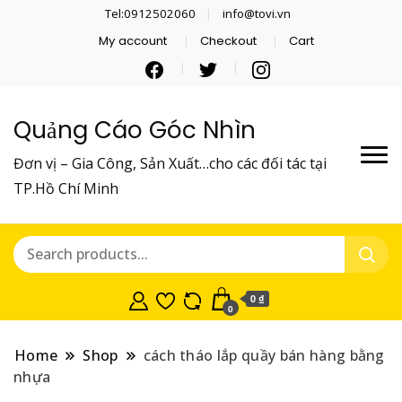
Tel:0912502060
info@tovi.vn
My account
Checkout
Cart
Quảng Cáo Góc Nhìn
Đơn vị – Gia Công, Sản Xuất…cho các đối tác tại
TP.Hồ Chí Minh
0 ₫
0
Home
Shop
cách tháo lắp quầy bán hàng bằng
nhựa