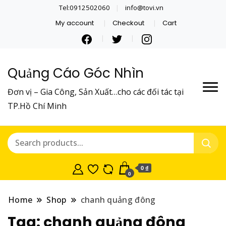
Tel:0912502060
info@tovi.vn
My account
Checkout
Cart
Quảng Cáo Góc Nhìn
Đơn vị – Gia Công, Sản Xuất…cho các đối tác tại
TP.Hồ Chí Minh
0 ₫
0
Home
Shop
chanh quảng đông
Tag:
chanh quảng đông