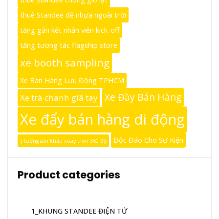
thuê Standee đế nhựa ngoài trời
tăng gắn kết nhân viên kick-off
tăng tương tác flagship store
xe booth sampling
Xe Bán Hàng Lưu Động TPHCM
Xe Đầy Bán Hàng
Xe trà chanh giã tay
Xe đẩy bán hàng di động
Độc Đáo Cho Sự Kiện
ý tưởng sân khấu xoay tròn 360 độ
Product categories
1_KHUNG STANDEE ĐIỆN TỬ