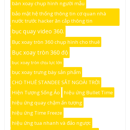
bàn xoay chụp hình người mẫu
bảo mật hệ thống thông tin cơ quan nhà
nước trước hacker ăn cắp thông tin
bục quay video 360.
Bục xoay tròn 360 chụp hình cho thuê
Bục xoay tròn 360 độ
bục xoay tròn chịu lực lớn
bục xoay trưng bày sản phẩm
CHO THUÊ STANDEE SẮT NGOÀI TRỜI
Hiện Tượng Sống Ảo
hiệu ứng Bullet Time
hiệu ứng quay chậm ấn tượng
hiệu ứng Time Freeze
hiệu ứng tua nhanh và đảo ngược