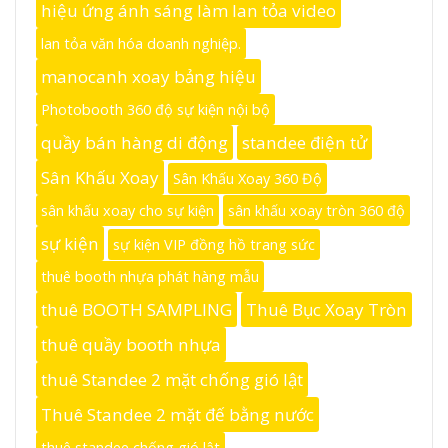
hiệu ứng ánh sáng làm lan tỏa video
lan tỏa văn hóa doanh nghiệp.
manocanh xoay bảng hiệu
Photobooth 360 độ sự kiện nội bộ
quầy bán hàng di động
standee điện tử
Sân Khấu Xoay
Sân Khấu Xoay 360 Độ
sân khấu xoay cho sự kiện
sân khấu xoay tròn 360 độ
sự kiện
sự kiện VIP đồng hồ trang sức
thuê booth nhựa phát hàng mẫu
thuê BOOTH SAMPLING
Thuê Bục Xoay Tròn
thuê quầy booth nhựa
thuê Standee 2 mặt chống gió lật
Thuê Standee 2 mặt đế bằng nước
thuê standee chống gió lật