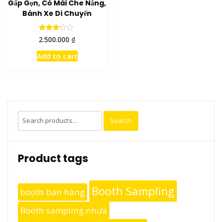
Gấp Gọn, Có Mái Che Nắng,
Bánh Xe Di Chuyển
Rated
₫
2.500.000
3.00
out of
Add to cart
5
Search
Search
for:
Product tags
Booth Sampling
booth bán hàng
Booth sampling nhựa