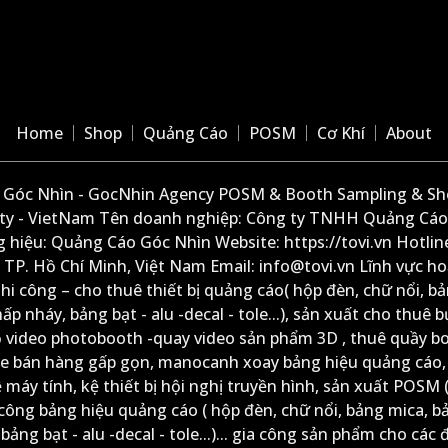
Home
Shop
Quảng Cáo
POSM
Cơ Khí
About
Góc Nhìn - GocNhin Agency POSM & Booth Sampling & She
ity - VietNam Tên doanh nghiệp: Công ty TNHH Quảng Cáo
 hiệu: Quảng Cáo Góc Nhìn Website: https://tovi.vn Hotlin
: TP. Hồ Chí Minh, Việt Nam Email: info@tovi.vn Lĩnh vực h
thi công – cho thuê thiết bị quảng cáo( hộp đèn, chữ nổi, b
ấp nháy, bảng bạt - alu -decal - tole...), sản xuất cho thuê 
ộ video photobooth -quay video sản phẩm 3D , thuê quầy b
xe bán hàng gấp gọn, manocanh xoay bảng hiệu quảng cáo,
ệ máy tính, kệ thiết bị hội nghị truyền hình, sản xuất POSM (
công bảng hiệu quảng cáo ( hộp đèn, chữ nổi, bảng mica, b
ảng bạt - alu -decal - tole...)... gia công sản phẩm cho các đ