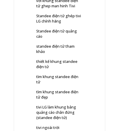
với khung standee điện
tử ghep man hinh Tivi
Standee điện tử ghép tivi
LG chính hãng
Standee điện tử quảng
cáo
standee điện tử tham
khảo
thiết kế khung standee
điện tử
tìm khung standee điện
tử
tìm khung standee điện
tử đẹp
tivi LG làm khung bảng
quảng cáo chân đứng
(standee điện tử)
tivi ngoài trời