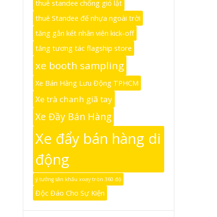
thuê standee chống gió lật
thuê Standee đế nhựa ngoài trời
tăng gắn kết nhân viên kick-off
tăng tương tác flagship store
xe booth sampling
Xe Bán Hàng Lưu Động TPHCM
Xe trà chanh giã tay
Xe Đầy Bán Hàng
Xe đẩy bán hàng di
động
ý tưởng sân khấu xoay tròn 360 độ
Độc Đáo Cho Sự Kiện