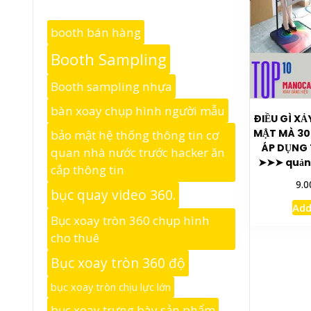
booth bán hàng
Booth Sampling
Booth sampling nhựa
bàn xoay chụp hình người mẫu
ĐIỀU GÌ XẢ
MẬT MÀ 30
bảo mật hệ thống thông tin cơ
ÁP DỤNG
quan nhà nước trước hacker ăn
➤➤➤ quảng
cắp thông tin
9.0
bục quay video 360.
Add
Bục xoay tròn 360 chụp hình
cho thuê
Bục xoay tròn 360 độ
bục xoay tròn chịu lực lớn
bục xoay trưng bày sản phẩm