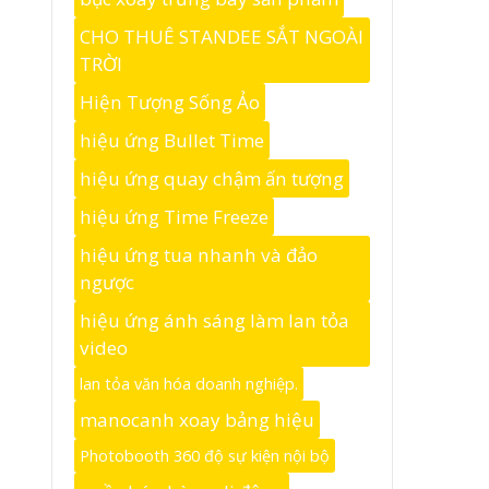
CHO THUÊ STANDEE SẮT NGOÀI
TRỜI
Hiện Tượng Sống Ảo
hiệu ứng Bullet Time
hiệu ứng quay chậm ấn tượng
hiệu ứng Time Freeze
hiệu ứng tua nhanh và đảo
ngược
hiệu ứng ánh sáng làm lan tỏa
video
lan tỏa văn hóa doanh nghiệp.
manocanh xoay bảng hiệu
Photobooth 360 độ sự kiện nội bộ