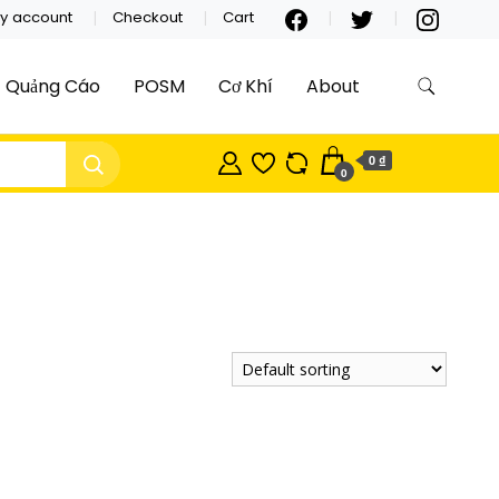
y account
Checkout
Cart
Quảng Cáo
POSM
Cơ Khí
About
0 ₫
0