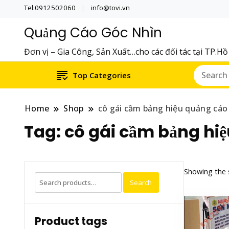
Tel:0912502060
info@tovi.vn
Quảng Cáo Góc Nhìn
Đơn vị – Gia Công, Sản Xuất…cho các đối tác tại TP.H
Top Categories
Home
Shop
cô gái cầm bảng hiệu quảng cáo
Tag:
cô gái cầm bảng hi
Showing the s
Search
Search
for:
Product tags