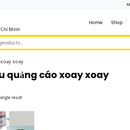
M
Home
Shop
ồ Chí Minh
 xoay xoay
ệu quảng cáo xoay xoay
ingle result