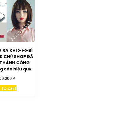
Y RA KHI ➤➤➤BÍ
0 CHỦ SHOP ĐÃ
 THÀNH CÔNG
 cáo hiệu quả
₫
00.000
 to cart