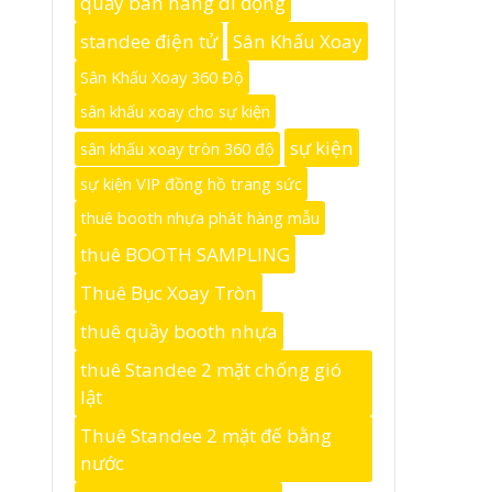
quầy bán hàng di động
standee điện tử
Sân Khấu Xoay
Sân Khấu Xoay 360 Độ
sân khấu xoay cho sự kiện
sự kiện
sân khấu xoay tròn 360 độ
sự kiện VIP đồng hồ trang sức
thuê booth nhựa phát hàng mẫu
thuê BOOTH SAMPLING
Thuê Bục Xoay Tròn
thuê quầy booth nhựa
thuê Standee 2 mặt chống gió
lật
Thuê Standee 2 mặt đế bằng
nước