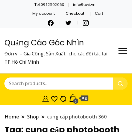
Tel:0912502060
info@tovi.vn
My account
Checkout
Cart
Quảng Cáo Góc Nhìn
Đơn vị – Gia Công, Sản Xuất…cho các đối tác tại
TP.Hồ Chí Minh
0 ₫
0
Home
Shop
cung cấp photobooth 360
Tag:
cung cấp photobooth