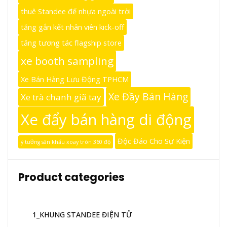
thuê Standee đế nhựa ngoài trời
tăng gắn kết nhân viên kick-off
tăng tương tác flagship store
xe booth sampling
Xe Bán Hàng Lưu Động TPHCM
Xe Đầy Bán Hàng
Xe trà chanh giã tay
Xe đẩy bán hàng di động
Độc Đáo Cho Sự Kiện
ý tưởng sân khấu xoay tròn 360 độ
Product categories
1_KHUNG STANDEE ĐIỆN TỬ