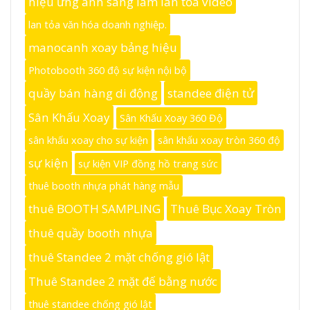
hiệu ứng ánh sáng làm lan tỏa video
lan tỏa văn hóa doanh nghiệp.
manocanh xoay bảng hiệu
Photobooth 360 độ sự kiện nội bộ
quầy bán hàng di động
standee điện tử
Sân Khấu Xoay
Sân Khấu Xoay 360 Độ
sân khấu xoay cho sự kiện
sân khấu xoay tròn 360 độ
sự kiện
sự kiện VIP đồng hồ trang sức
thuê booth nhựa phát hàng mẫu
thuê BOOTH SAMPLING
Thuê Bục Xoay Tròn
thuê quầy booth nhựa
thuê Standee 2 mặt chống gió lật
Thuê Standee 2 mặt đế bằng nước
thuê standee chống gió lật