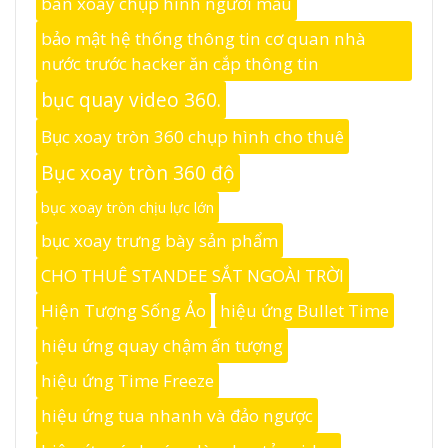
bàn xoay chụp hình người mẫu
bảo mật hệ thống thông tin cơ quan nhà
nước trước hacker ăn cắp thông tin
bục quay video 360.
Bục xoay tròn 360 chụp hình cho thuê
Bục xoay tròn 360 độ
bục xoay tròn chịu lực lớn
bục xoay trưng bày sản phẩm
CHO THUÊ STANDEE SẮT NGOÀI TRỜI
Hiện Tượng Sống Ảo
hiệu ứng Bullet Time
hiệu ứng quay chậm ấn tượng
hiệu ứng Time Freeze
hiệu ứng tua nhanh và đảo ngược