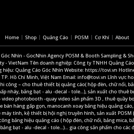
Home
Shop
Quảng Cáo
POSM
Cơ Khí
About
Góc Nhìn - GocNhin Agency POSM & Booth Sampling & She
ity - VietNam Tên doanh nghiệp: Công ty TNHH Quảng Cáo
 hiệu: Quảng Cáo Góc Nhìn Website: https://tovi.vn Hotlin
: TP. Hồ Chí Minh, Việt Nam Email: info@tovi.vn Lĩnh vực h
thi công – cho thuê thiết bị quảng cáo( hộp đèn, chữ nổi, b
ấp nháy, bảng bạt - alu -decal - tole...), sản xuất cho thuê 
ộ video photobooth -quay video sản phẩm 3D , thuê quầy b
xe bán hàng gấp gọn, manocanh xoay bảng hiệu quảng cáo,
ệ máy tính, kệ thiết bị hội nghị truyền hình, sản xuất POSM (
công bảng hiệu quảng cáo ( hộp đèn, chữ nổi, bảng mica, b
ảng bạt - alu -decal - tole...)... gia công sản phẩm cho các đ