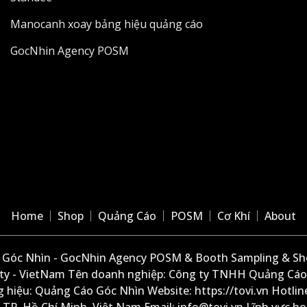
Manocanh xoay bảng hiệu quảng cáo
GocNhin Agency POSM
Home
Shop
Quảng Cáo
POSM
Cơ Khí
About
Góc Nhìn - GocNhin Agency POSM & Booth Sampling & She
ity - VietNam Tên doanh nghiệp: Công ty TNHH Quảng Cáo
 hiệu: Quảng Cáo Góc Nhìn Website: https://tovi.vn Hotlin
: TP. Hồ Chí Minh, Việt Nam Email: info@tovi.vn Lĩnh vực h