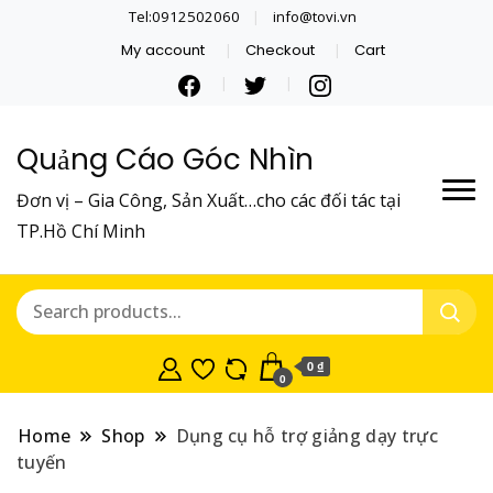
Tel:0912502060
info@tovi.vn
My account
Checkout
Cart
Quảng Cáo Góc Nhìn
Đơn vị – Gia Công, Sản Xuất…cho các đối tác tại
TP.Hồ Chí Minh
0 ₫
0
Home
Shop
Dụng cụ hỗ trợ giảng dạy trực
tuyến