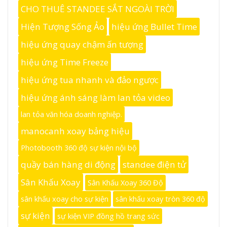
CHO THUÊ STANDEE SẮT NGOÀI TRỜI
Hiện Tượng Sống Ảo
hiệu ứng Bullet Time
hiệu ứng quay chậm ấn tượng
hiệu ứng Time Freeze
hiệu ứng tua nhanh và đảo ngược
hiệu ứng ánh sáng làm lan tỏa video
lan tỏa văn hóa doanh nghiệp.
manocanh xoay bảng hiệu
Photobooth 360 độ sự kiện nội bộ
quầy bán hàng di động
standee điện tử
Sân Khấu Xoay
Sân Khấu Xoay 360 Độ
sân khấu xoay cho sự kiện
sân khấu xoay tròn 360 độ
sự kiện
sự kiện VIP đồng hồ trang sức