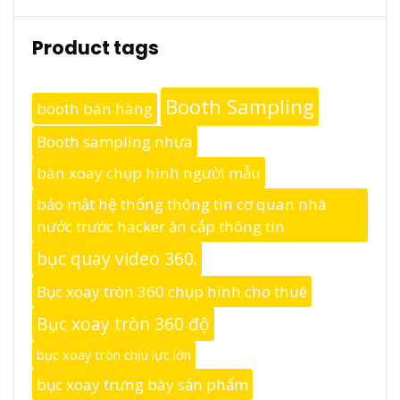
Product tags
Booth Sampling
booth bán hàng
Booth sampling nhựa
bàn xoay chụp hình người mẫu
bảo mật hệ thống thông tin cơ quan nhà
nước trước hacker ăn cắp thông tin
bục quay video 360.
Bục xoay tròn 360 chụp hình cho thuê
Bục xoay tròn 360 độ
bục xoay tròn chịu lực lớn
bục xoay trưng bày sản phẩm