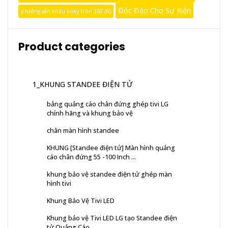
Độc Đáo Cho Sự Kiện
ý tưởng sân khấu xoay tròn 360 độ
Product categories
1_KHUNG STANDEE ĐIỆN TỬ
bảng quảng cáo chân đứng ghép tivi LG
chính hãng và khung bảo vệ
chân màn hình standee
KHUNG [Standee điện tử] Màn hình quảng
cáo chân đứng 55 -100 Inch ...
khung bảo vệ standee điện tử ghép màn
hình tivi
Khung Bảo Vệ Tivi LED
Khung bảo vệ Tivi LED LG tạo Standee điện
tử Quảng Cáo