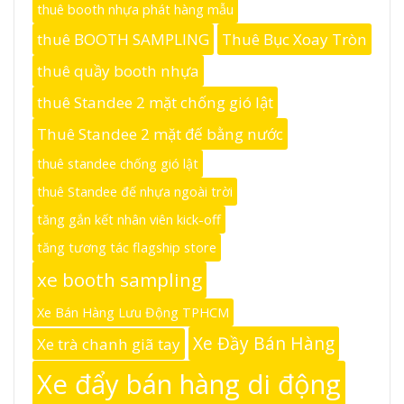
thuê booth nhựa phát hàng mẫu
thuê BOOTH SAMPLING
Thuê Bục Xoay Tròn
thuê quầy booth nhựa
thuê Standee 2 mặt chống gió lật
Thuê Standee 2 mặt đế bằng nước
thuê standee chống gió lật
thuê Standee đế nhựa ngoài trời
tăng gắn kết nhân viên kick-off
tăng tương tác flagship store
xe booth sampling
Xe Bán Hàng Lưu Động TPHCM
Xe Đầy Bán Hàng
Xe trà chanh giã tay
Xe đẩy bán hàng di động