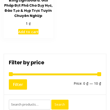
Bảng Lightboard: Giải
Pháp Đột Phá Cho Dạy Học,
Đào Tạo & Họp Trực Tuyến
Chuyên Nghiệp
₫
1
Add to cart
Filter by price
Min
Max
Price:
0 ₫
—
10 ₫
Filter
price
price
Search
Search
for: