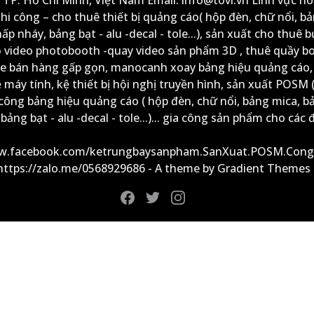
thi công – cho thuê thiết bị quảng cáo( hộp đèn, chữ nổi, b
ấp nháy, bảng bạt - alu -decal - tole...), sản xuất cho thuê 
ộ video photobooth -quay video sản phẩm 3D , thuê quầy b
xe bán hàng gấp gọn, manocanh xoay bảng hiệu quảng cáo,
ệ máy tính, kệ thiết bị hội nghị truyền hình, sản xuất POSM (
công bảng hiệu quảng cáo ( hộp đèn, chữ nổi, bảng mica, b
ảng bạt - alu -decal - tole...)... gia công sản phẩm cho các đ
ww.facebook.com/ketrungbaysanpham.SanXuat.POSM.Cong
 https://zalo.me/0568929686 - A theme by Gradient Themes