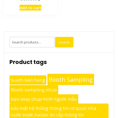
Add to cart
Search
Search
for:
Product tags
Booth Sampling
booth bán hàng
Booth sampling nhựa
bàn xoay chụp hình người mẫu
bảo mật hệ thống thông tin cơ quan nhà
nước trước hacker ăn cắp thông tin