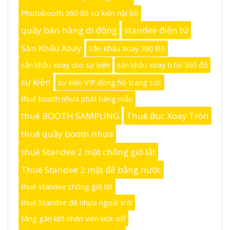
Photobooth 360 độ sự kiện nội bộ
quầy bán hàng di động
standee điện tử
Sân Khấu Xoay
Sân Khấu Xoay 360 Độ
sân khấu xoay cho sự kiện
sân khấu xoay tròn 360 độ
sự kiện
sự kiện VIP đồng hồ trang sức
thuê booth nhựa phát hàng mẫu
thuê BOOTH SAMPLING
Thuê Bục Xoay Tròn
thuê quầy booth nhựa
thuê Standee 2 mặt chống gió lật
Thuê Standee 2 mặt đế bằng nước
thuê standee chống gió lật
thuê Standee đế nhựa ngoài trời
tăng gắn kết nhân viên kick-off