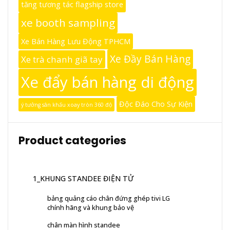
tăng tương tác flagship store
xe booth sampling
Xe Bán Hàng Lưu Động TPHCM
Xe Đầy Bán Hàng
Xe trà chanh giã tay
Xe đẩy bán hàng di động
Độc Đáo Cho Sự Kiện
ý tưởng sân khấu xoay tròn 360 độ
Product categories
1_KHUNG STANDEE ĐIỆN TỬ
bảng quảng cáo chân đứng ghép tivi LG
chính hãng và khung bảo vệ
chân màn hình standee