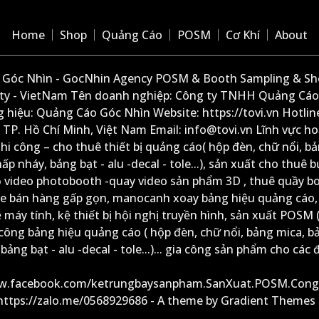
Home
Shop
Quảng Cáo
POSM
Cơ Khí
About
Góc Nhìn - GocNhin Agency POSM & Booth Sampling & She
ity - VietNam Tên doanh nghiệp: Công ty TNHH Quảng Cáo
 hiệu: Quảng Cáo Góc Nhìn Website: https://tovi.vn Hotlin
: TP. Hồ Chí Minh, Việt Nam Email: info@tovi.vn Lĩnh vực h
thi công – cho thuê thiết bị quảng cáo( hộp đèn, chữ nổi, b
ấp nháy, bảng bạt - alu -decal - tole...), sản xuất cho thuê 
ộ video photobooth -quay video sản phẩm 3D , thuê quầy b
xe bán hàng gấp gọn, manocanh xoay bảng hiệu quảng cáo,
ệ máy tính, kệ thiết bị hội nghị truyền hình, sản xuất POSM (
công bảng hiệu quảng cáo ( hộp đèn, chữ nổi, bảng mica, b
ảng bạt - alu -decal - tole...)... gia công sản phẩm cho các đ
ww.facebook.com/ketrungbaysanpham.SanXuat.POSM.Cong
 https://zalo.me/0568929686 - A theme by Gradient Themes