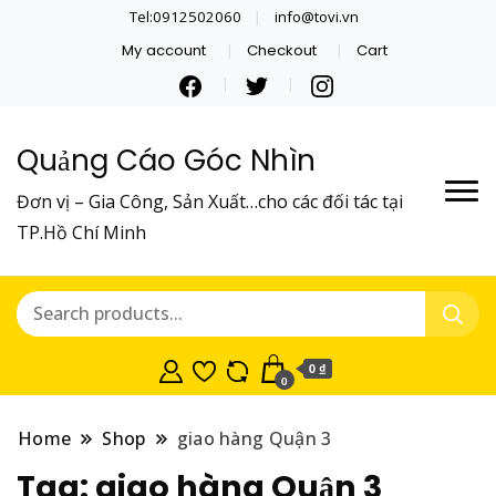
Tel:0912502060
info@tovi.vn
My account
Checkout
Cart
Quảng Cáo Góc Nhìn
Đơn vị – Gia Công, Sản Xuất…cho các đối tác tại
TP.Hồ Chí Minh
0 ₫
0
Home
Shop
giao hàng Quận 3
Tag:
giao hàng Quận 3