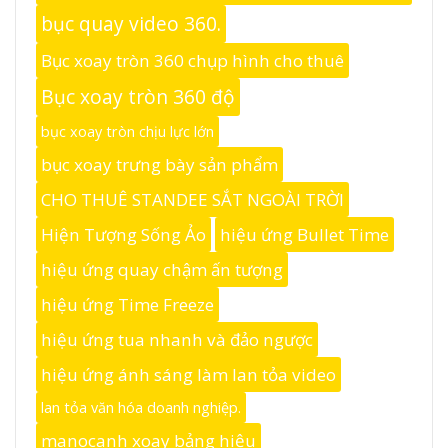
bục quay video 360.
Bục xoay tròn 360 chụp hình cho thuê
Bục xoay tròn 360 độ
bục xoay tròn chịu lực lớn
bục xoay trưng bày sản phẩm
CHO THUÊ STANDEE SẮT NGOÀI TRỜI
Hiện Tượng Sống Ảo
hiệu ứng Bullet Time
hiệu ứng quay chậm ấn tượng
hiệu ứng Time Freeze
hiệu ứng tua nhanh và đảo ngược
hiệu ứng ánh sáng làm lan tỏa video
lan tỏa văn hóa doanh nghiệp.
manocanh xoay bảng hiệu