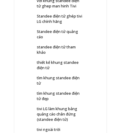
với khung standee điện
tử ghep man hinh Tivi
Standee điện tử ghép tivi
LG chính hãng
Standee điện tử quảng
cáo
standee điện tử tham
khảo
thiết kế khung standee
điện tử
tìm khung standee điện
tử
tìm khung standee điện
tử đẹp
tivi LG làm khung bảng
quảng cáo chân đứng
(standee điện tử)
tivi ngoài trời