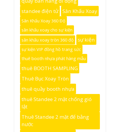
quầy bán hàng di động
standee điện tử
Sân Khấu Xoay
Sân Khấu Xoay 360 Độ
sân khấu xoay cho sự kiện
sự kiện
sân khấu xoay tròn 360 độ
sự kiện VIP đồng hồ trang sức
thuê booth nhựa phát hàng mẫu
thuê BOOTH SAMPLING
Thuê Bục Xoay Tròn
thuê quầy booth nhựa
thuê Standee 2 mặt chống gió
lật
Thuê Standee 2 mặt đế bằng
nước