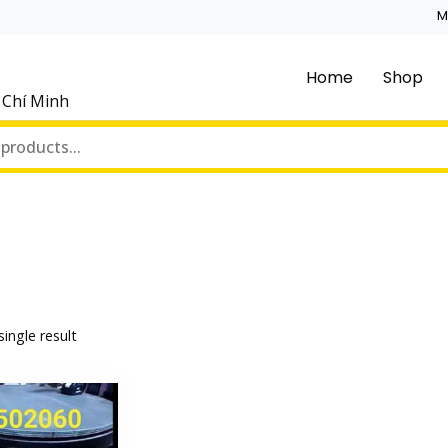
M
Home
Shop
ồ Chí Minh
ingle result