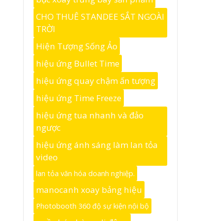
CHO THUÊ STANDEE SẮT NGOÀI
TRỜI
Hiện Tượng Sống Ảo
hiệu ứng Bullet Time
hiệu ứng quay chậm ấn tượng
hiệu ứng Time Freeze
hiệu ứng tua nhanh và đảo
ngược
hiệu ứng ánh sáng làm lan tỏa
video
lan tỏa văn hóa doanh nghiệp.
manocanh xoay bảng hiệu
Photobooth 360 độ sự kiện nội bộ