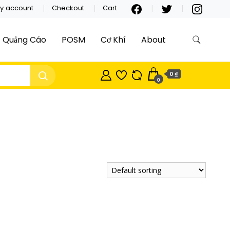
y account
Checkout
Cart
Quảng Cáo
POSM
Cơ Khí
About
0 ₫
0