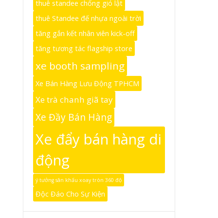
thuê standee chống gió lật
thuê Standee đế nhựa ngoài trời
tăng gắn kết nhân viên kick-off
tăng tương tác flagship store
xe booth sampling
Xe Bán Hàng Lưu Động TPHCM
Xe trà chanh giã tay
Xe Đầy Bán Hàng
Xe đẩy bán hàng di
động
ý tưởng sân khấu xoay tròn 360 độ
Độc Đáo Cho Sự Kiện