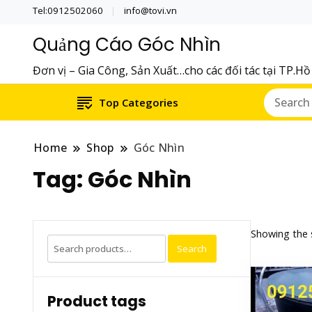
Tel:0912502060
info@tovi.vn
Quảng Cáo Góc Nhìn
Đơn vị – Gia Công, Sản Xuất…cho các đối tác tại TP.H
Top Categories
Home
Shop
Góc Nhìn
Tag:
Góc Nhìn
Showing the s
Search
Search
for:
Product tags