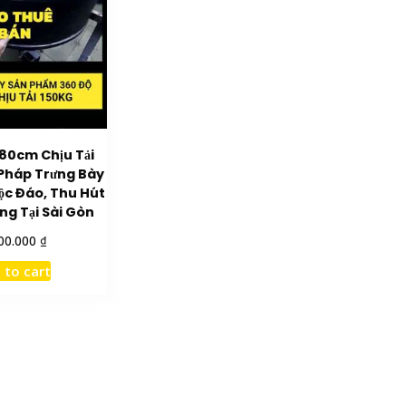
80cm Chịu Tải
 Pháp Trưng Bày
ộc Đáo, Thu Hút
g Tại Sài Gòn
₫
00.000
 to cart