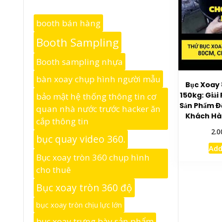
booth bán hàng
Booth Sampling
Booth sampling nhựa
bàn xoay chụp hình người mẫu
Bục Xoay 
150kg: Giải
bảo mật hệ thống thông tin cơ
Sản Phẩm Đ
quan nhà nước trước hacker ăn
Khách Hàn
cắp thông tin
2.0
bục quay video 360.
Add
Bục xoay tròn 360 chụp hình
cho thuê
Bục xoay tròn 360 độ
bục xoay tròn chịu lực lớn
bục xoay trưng bày sản phẩm