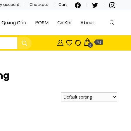
y account
Checkout
Cart
Quảng Cáo
POSM
Cơ Khí
About
0 ₫
0
ng