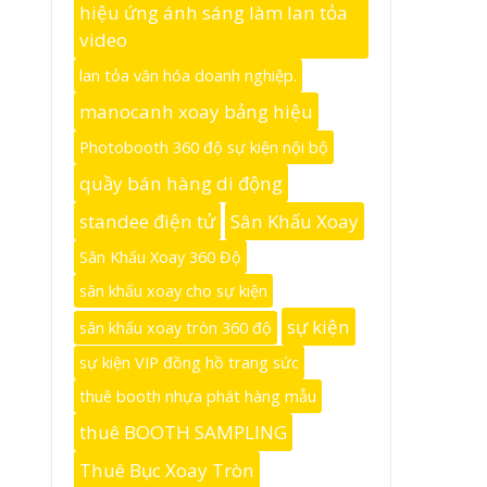
hiệu ứng ánh sáng làm lan tỏa
video
lan tỏa văn hóa doanh nghiệp.
manocanh xoay bảng hiệu
Photobooth 360 độ sự kiện nội bộ
quầy bán hàng di động
standee điện tử
Sân Khấu Xoay
Sân Khấu Xoay 360 Độ
sân khấu xoay cho sự kiện
sự kiện
sân khấu xoay tròn 360 độ
sự kiện VIP đồng hồ trang sức
thuê booth nhựa phát hàng mẫu
thuê BOOTH SAMPLING
Thuê Bục Xoay Tròn