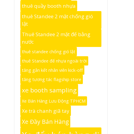
thuê quầy booth nhựa
thuê Standee 2 mặt chống gió
lật
Thuê Standee 2 mặt đế bằng
nước
thuê standee chống gió lật
thuê Standee đế nhựa ngoài trời
tăng gắn kết nhân viên kick-off
tăng tương tác flagship store
xe booth sampling
Xe Bán Hàng Lưu Động TPHCM
Xe trà chanh giã tay
Xe Đầy Bán Hàng