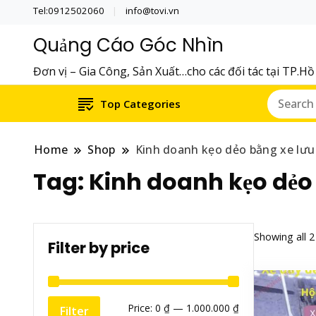
Tel:0912502060
info@tovi.vn
Quảng Cáo Góc Nhìn
Đơn vị – Gia Công, Sản Xuất…cho các đối tác tại TP.H
Top Categories
Home
Shop
Kinh doanh kẹo dẻo bằng xe lưu
Tag:
Kinh doanh kẹo dẻo 
Showing all 2
Filter by price
Min
Max
Price:
0 ₫
—
1.000.000 ₫
Filter