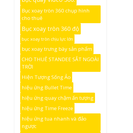
Bục xoay tròn 360 chụp hình
cho thuê
Bục xoay tròn 360 độ
bục xoay tròn chịu lực lớn
bục xoay trưng bày sản phẩm
CHO THUÊ STANDEE SẮT NGOÀI
TRỜI
Hiện Tượng Sống Ảo
hiệu ứng Bullet Time
hiệu ứng quay chậm ấn tượng
hiệu ứng Time Freeze
hiệu ứng tua nhanh và đảo
ngược