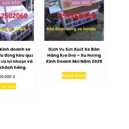
 kinh doanh xe
Dịch Vụ Sản Xuất Xe Bán
u động hiệu quả
Hàng Kẹo Dẻo – Xu Hướng
i ưu lợi nhuận và
Kinh Doanh Mới Năm 2025
 khách hàng.
Read more
₫
00.000
 to cart