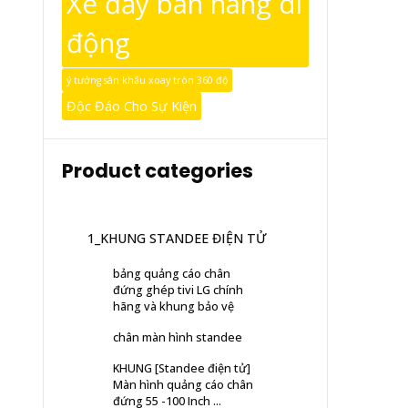
Xe đẩy bán hàng di
động
ý tưởng sân khấu xoay tròn 360 độ
Độc Đáo Cho Sự Kiện
Product categories
1_KHUNG STANDEE ĐIỆN TỬ
bảng quảng cáo chân
đứng ghép tivi LG chính
hãng và khung bảo vệ
chân màn hình standee
KHUNG [Standee điện tử]
Màn hình quảng cáo chân
đứng 55 -100 Inch ...