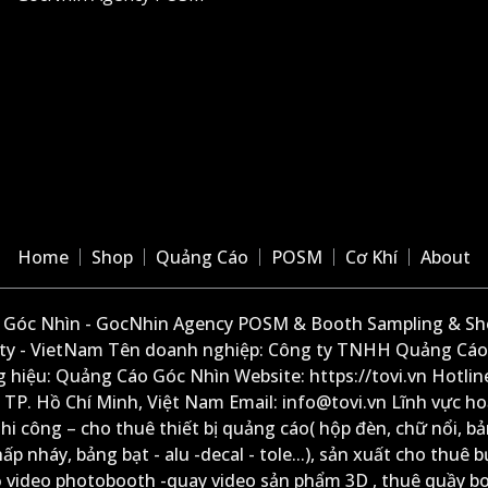
Home
Shop
Quảng Cáo
POSM
Cơ Khí
About
Góc Nhìn - GocNhin Agency POSM & Booth Sampling & She
ity - VietNam Tên doanh nghiệp: Công ty TNHH Quảng Cáo
 hiệu: Quảng Cáo Góc Nhìn Website: https://tovi.vn Hotlin
: TP. Hồ Chí Minh, Việt Nam Email: info@tovi.vn Lĩnh vực h
thi công – cho thuê thiết bị quảng cáo( hộp đèn, chữ nổi, b
ấp nháy, bảng bạt - alu -decal - tole...), sản xuất cho thuê 
ộ video photobooth -quay video sản phẩm 3D , thuê quầy b