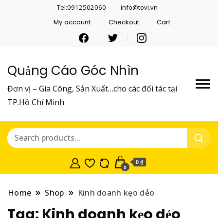
Tel:0912502060
info@tovi.vn
My account
Checkout
Cart
Quảng Cáo Góc Nhìn
Đơn vị – Gia Công, Sản Xuất…cho các đối tác tại
TP.Hồ Chí Minh
0 ₫
0
Home
Shop
Kinh doanh kẹo dẻo
Tag:
Kinh doanh kẹo dẻo