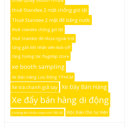
thuê Standee 2 mặt chống gió lật
Thuê Standee 2 mặt đế bằng nước
thuê standee chống gió lật
thuê Standee đế nhựa ngoài trời
tăng gắn kết nhân viên kick-off
tăng tương tác flagship store
xe booth sampling
Xe Bán Hàng Lưu Động TPHCM
Xe Đầy Bán Hàng
Xe trà chanh giã tay
Xe đẩy bán hàng di động
Độc Đáo Cho Sự Kiện
ý tưởng sân khấu xoay tròn 360 độ