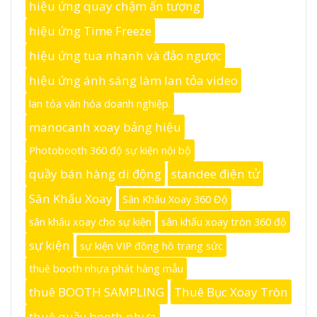
hiệu ứng quay chậm ấn tượng
hiệu ứng Time Freeze
hiệu ứng tua nhanh và đảo ngược
hiệu ứng ánh sáng làm lan tỏa video
lan tỏa văn hóa doanh nghiệp.
manocanh xoay bảng hiệu
Photobooth 360 độ sự kiện nội bộ
quầy bán hàng di động
standee điện tử
Sân Khấu Xoay
Sân Khấu Xoay 360 Độ
sân khấu xoay cho sự kiện
sân khấu xoay tròn 360 độ
sự kiện
sự kiện VIP đồng hồ trang sức
thuê booth nhựa phát hàng mẫu
thuê BOOTH SAMPLING
Thuê Bục Xoay Tròn
thuê quầy booth nhựa