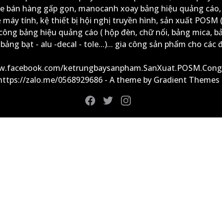
xe bán hàng gấp gọn, manocanh xoay bảng hiệu quảng cáo,
ệ máy tính, kệ thiết bị hội nghị truyền hình, sản xuất POSM (
công bảng hiệu quảng cáo ( hộp đèn, chữ nổi, bảng mica, b
ảng bạt - alu -decal - tole...)... gia công sản phẩm cho các đ
ww.facebook.com/ketrungbaysanpham.SanXuat.POSM.Cong
 https://zalo.me/0568929686 - A theme by Gradient Themes