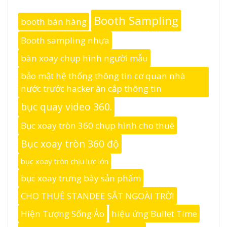
Booth Sampling
booth bán hàng
Booth sampling nhựa
bàn xoay chụp hình người mẫu
bảo mật hệ thống thông tin cơ quan nhà
nước trước hacker ăn cắp thông tin
bục quay video 360.
Bục xoay tròn 360 chụp hình cho thuê
Bục xoay tròn 360 độ
bục xoay tròn chịu lực lớn
bục xoay trưng bày sản phẩm
CHO THUÊ STANDEE SẮT NGOÀI TRỜI
Hiện Tượng Sống Ảo
hiệu ứng Bullet Time