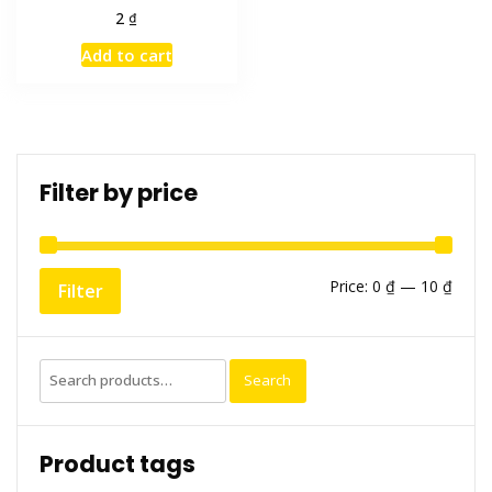
₫
2
Add to cart
Filter by price
Min
Max
Price:
0 ₫
—
10 ₫
Filter
price
price
Search
Search
for:
Product tags