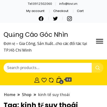
Tel:0912502060
info@tovi.vn
My account
Checkout
Cart
Quảng Cáo Góc Nhìn
Đơn vị – Gia Công, Sản Xuất…cho các đối tác tại
TP.Hồ Chí Minh
0 ₫
0
Home
Shop
kinh tế suy thoái
Tag:
kinh tế suy thoái