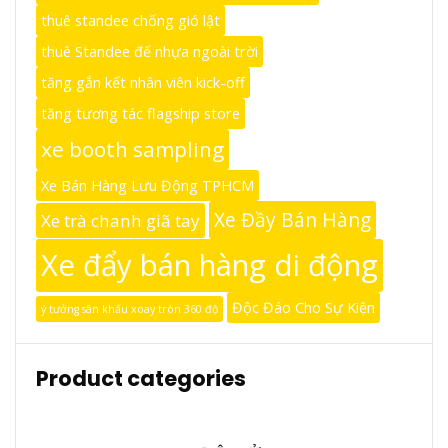
thuê standee chống gió lật
thuê Standee đế nhựa ngoài trời
tăng gắn kết nhân viên kick-off
tăng tương tác flagship store
xe booth sampling
Xe Bán Hàng Lưu Động TPHCM
Xe Đầy Bán Hàng
Xe trà chanh giã tay
Xe đẩy bán hàng di động
Độc Đáo Cho Sự Kiện
ý tưởng sân khấu xoay tròn 360 độ
Product categories