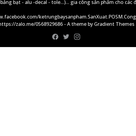
ảng bạt - alu -decal - tole...)... gia công sản phẩm cho các đ
ww.facebook.com/ketrungbaysanpham.SanXuat.POSM.Cong
 https://zalo.me/0568929686 - A theme by Gradient Themes