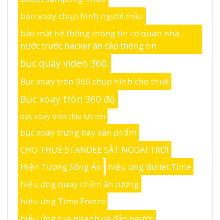
bàn xoay chụp hình người mẫu
bảo mật hệ thống thông tin cơ quan nhà
nước trước hacker ăn cắp thông tin
bục quay video 360.
Bục xoay tròn 360 chụp hình cho thuê
Bục xoay tròn 360 độ
bục xoay tròn chịu lực lớn
bục xoay trưng bày sản phẩm
CHO THUÊ STANDEE SẮT NGOÀI TRỜI
Hiện Tượng Sống Ảo
hiệu ứng Bullet Time
hiệu ứng quay chậm ấn tượng
hiệu ứng Time Freeze
hiệu ứng tua nhanh và đảo ngược