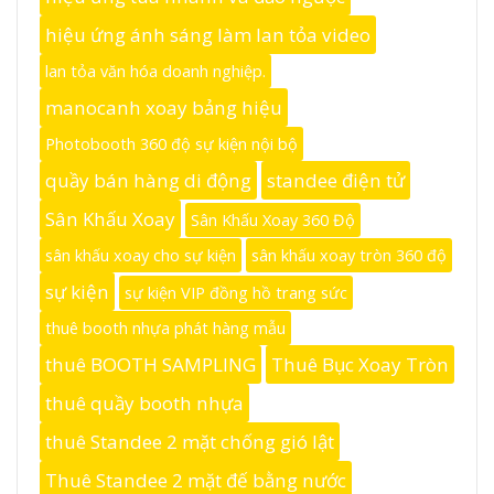
hiệu ứng ánh sáng làm lan tỏa video
lan tỏa văn hóa doanh nghiệp.
manocanh xoay bảng hiệu
Photobooth 360 độ sự kiện nội bộ
quầy bán hàng di động
standee điện tử
Sân Khấu Xoay
Sân Khấu Xoay 360 Độ
sân khấu xoay cho sự kiện
sân khấu xoay tròn 360 độ
sự kiện
sự kiện VIP đồng hồ trang sức
thuê booth nhựa phát hàng mẫu
thuê BOOTH SAMPLING
Thuê Bục Xoay Tròn
thuê quầy booth nhựa
thuê Standee 2 mặt chống gió lật
Thuê Standee 2 mặt đế bằng nước