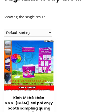
Showing the single result
Kinh tế khó khăn
➤➤➤【GIẢM】chi phí chạy
booth sampling quảng