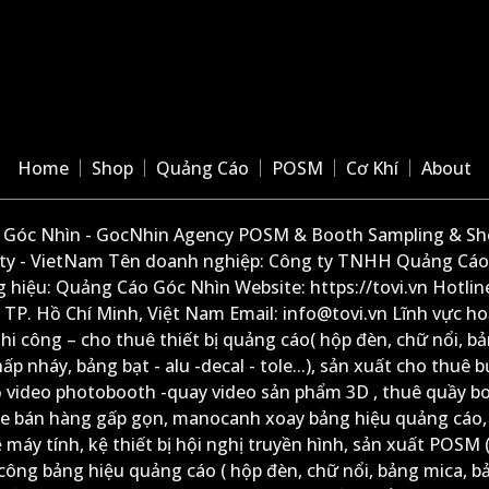
Home
Shop
Quảng Cáo
POSM
Cơ Khí
About
Góc Nhìn - GocNhin Agency POSM & Booth Sampling & She
ity - VietNam Tên doanh nghiệp: Công ty TNHH Quảng Cáo
 hiệu: Quảng Cáo Góc Nhìn Website: https://tovi.vn Hotlin
: TP. Hồ Chí Minh, Việt Nam Email: info@tovi.vn Lĩnh vực h
thi công – cho thuê thiết bị quảng cáo( hộp đèn, chữ nổi, b
ấp nháy, bảng bạt - alu -decal - tole...), sản xuất cho thuê 
ộ video photobooth -quay video sản phẩm 3D , thuê quầy b
xe bán hàng gấp gọn, manocanh xoay bảng hiệu quảng cáo,
ệ máy tính, kệ thiết bị hội nghị truyền hình, sản xuất POSM (
công bảng hiệu quảng cáo ( hộp đèn, chữ nổi, bảng mica, b