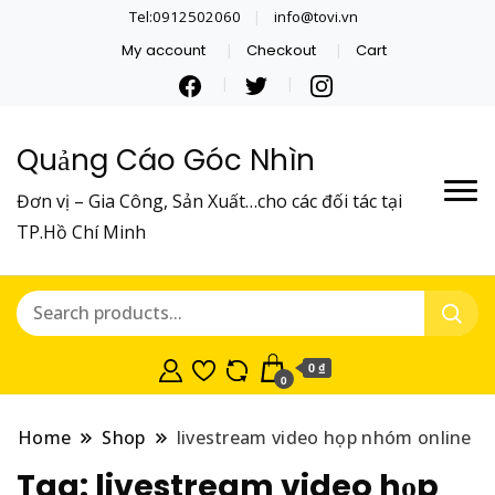
Tel:0912502060
info@tovi.vn
My account
Checkout
Cart
Quảng Cáo Góc Nhìn
Đơn vị – Gia Công, Sản Xuất…cho các đối tác tại
TP.Hồ Chí Minh
0 ₫
0
Home
Shop
livestream video họp nhóm online
Tag:
livestream video họp