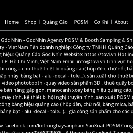
Home
Shop
Quảng Cáo
POSM
Cơ Khí
About
Góc Nhìn - GocNhin Agency POSM & Booth Sampling & She
ity - VietNam Tên doanh nghiệp: Công ty TNHH Quảng Cáo
 hiệu: Quảng Cáo Góc Nhìn Website: https://tovi.vn Hotlin
: TP. Hồ Chí Minh, Việt Nam Email: info@tovi.vn Lĩnh vực h
thi công – cho thuê thiết bị quảng cáo( hộp đèn, chữ nổi, b
ấp nháy, bảng bạt - alu -decal - tole...), sản xuất cho thuê 
ộ video photobooth -quay video sản phẩm 3D , thuê quầy b
xe bán hàng gấp gọn, manocanh xoay bảng hiệu quảng cáo,
ệ máy tính, kệ thiết bị hội nghị truyền hình, sản xuất POSM (
công bảng hiệu quảng cáo ( hộp đèn, chữ nổi, bảng mica, b
ảng bạt - alu -decal - tole...)... gia công sản phẩm cho các đ
ww.facebook.com/ketrungbaysanpham.SanXuat.POSM.Cong
 https://zalo.me/0568929686 - A theme by Gradient Themes