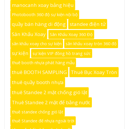
manocanh xoay bảng hiệu
Photobooth 360 độ sự kiện nội bộ
quầy bán hàng di động
standee điện tử
Sân Khấu Xoay
Sân Khấu Xoay 360 Độ
sân khấu xoay cho sự kiện
sân khấu xoay tròn 360 độ
sự kiện
sự kiện VIP đồng hồ trang sức
thuê booth nhựa phát hàng mẫu
thuê BOOTH SAMPLING
Thuê Bục Xoay Tròn
thuê quầy booth nhựa
thuê Standee 2 mặt chống gió lật
Thuê Standee 2 mặt đế bằng nước
thuê standee chống gió lật
thuê Standee đế nhựa ngoài trời