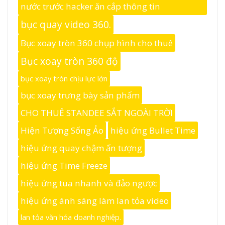
nước trước hacker ăn cắp thông tin
bục quay video 360.
Bục xoay tròn 360 chụp hình cho thuê
Bục xoay tròn 360 độ
bục xoay tròn chịu lực lớn
bục xoay trưng bày sản phẩm
CHO THUÊ STANDEE SẮT NGOÀI TRỜI
Hiện Tượng Sống Ảo
hiệu ứng Bullet Time
hiệu ứng quay chậm ấn tượng
hiệu ứng Time Freeze
hiệu ứng tua nhanh và đảo ngược
hiệu ứng ánh sáng làm lan tỏa video
lan tỏa văn hóa doanh nghiệp.