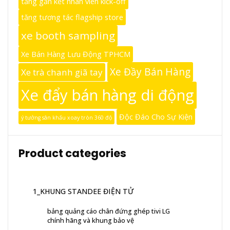
tăng gắn kết nhân viên kick-off
tăng tương tác flagship store
xe booth sampling
Xe Bán Hàng Lưu Động TPHCM
Xe Đầy Bán Hàng
Xe trà chanh giã tay
Xe đẩy bán hàng di động
Độc Đáo Cho Sự Kiện
ý tưởng sân khấu xoay tròn 360 độ
Product categories
1_KHUNG STANDEE ĐIỆN TỬ
bảng quảng cáo chân đứng ghép tivi LG
chính hãng và khung bảo vệ