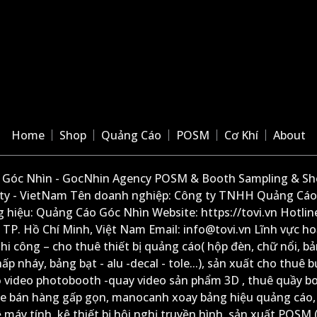
Home
Shop
Quảng Cáo
POSM
Cơ Khí
About
Góc Nhìn - GocNhin Agency POSM & Booth Sampling & She
ity - VietNam Tên doanh nghiệp: Công ty TNHH Quảng Cáo
 hiệu: Quảng Cáo Góc Nhìn Website: https://tovi.vn Hotlin
: TP. Hồ Chí Minh, Việt Nam Email: info@tovi.vn Lĩnh vực h
thi công – cho thuê thiết bị quảng cáo( hộp đèn, chữ nổi, b
ấp nháy, bảng bạt - alu -decal - tole...), sản xuất cho thuê 
ộ video photobooth -quay video sản phẩm 3D , thuê quầy b
xe bán hàng gấp gọn, manocanh xoay bảng hiệu quảng cáo,
ệ máy tính, kệ thiết bị hội nghị truyền hình, sản xuất POSM (