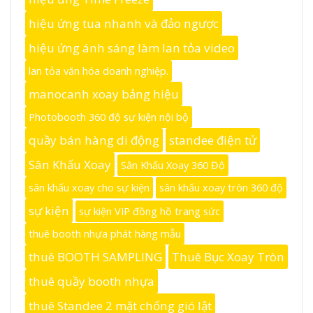
hiệu ứng tua nhanh và đảo ngược
hiệu ứng ánh sáng làm lan tỏa video
lan tỏa văn hóa doanh nghiệp.
manocanh xoay bảng hiệu
Photobooth 360 độ sự kiện nội bộ
quầy bán hàng di động
standee điện tử
Sân Khấu Xoay
Sân Khấu Xoay 360 Độ
sân khấu xoay cho sự kiện
sân khấu xoay tròn 360 độ
sự kiện
sự kiện VIP đồng hồ trang sức
thuê booth nhựa phát hàng mẫu
thuê BOOTH SAMPLING
Thuê Bục Xoay Tròn
thuê quầy booth nhựa
thuê Standee 2 mặt chống gió lật