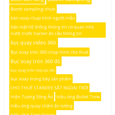
Booth sampling nhựa
bàn xoay chụp hình người mẫu
bảo mật hệ thống thông tin cơ quan nhà
nước trước hacker ăn cắp thông tin
bục quay video 360.
Bục xoay tròn 360 chụp hình cho thuê
Bục xoay tròn 360 độ
bục xoay tròn chịu lực lớn
bục xoay trưng bày sản phẩm
CHO THUÊ STANDEE SẮT NGOÀI TRỜI
Hiện Tượng Sống Ảo
hiệu ứng Bullet Time
hiệu ứng quay chậm ấn tượng
hiệu ứng Time Freeze