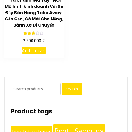
“Trà Chanh Giã Tay” HOT
Mô hình kinh doanh Với Xe
Đẩy Bán Hàng Take Away,
Gấp Gọn, Có Mái Che Nắng,
Bánh Xe Di Chuyển
Rated
₫
2.500.000
3.00
out of
Add to cart
5
Search
Search
for:
Product tags
Booth Sampling
booth bán hàng