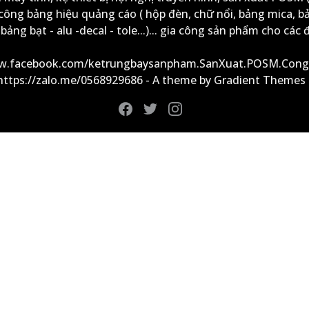
công bảng hiệu quảng cáo ( hộp đèn, chữ nổi, bảng mica, b
ảng bạt - alu -decal - tole...)... gia công sản phẩm cho các đ
ww.facebook.com/ketrungbaysanpham.SanXuat.POSM.Cong
 https://zalo.me/0568929686 - A theme by Gradient Themes