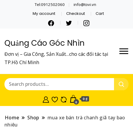
Tel:0912502060
info@tovi.vn
My account
Checkout
Cart
Quảng Cáo Góc Nhìn
Đơn vị – Gia Công, Sản Xuất…cho các đối tác tại
TP.Hồ Chí Minh
0 ₫
0
Home
Shop
mua xe bán trà chanh giã tay bao
nhiêu