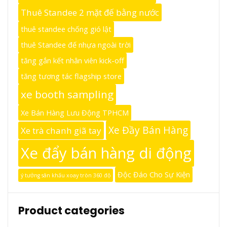
Thuê Standee 2 mặt đế bằng nước
thuê standee chống gió lật
thuê Standee đế nhựa ngoài trời
tăng gắn kết nhân viên kick-off
tăng tương tác flagship store
xe booth sampling
Xe Bán Hàng Lưu Động TPHCM
Xe Đầy Bán Hàng
Xe trà chanh giã tay
Xe đẩy bán hàng di động
Độc Đáo Cho Sự Kiện
ý tưởng sân khấu xoay tròn 360 độ
Product categories