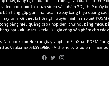
ấp nháy, bảng bạt - alu -decal - tole...), sản xuất cho thuê 
ộ video photobooth -quay video sản phẩm 3D , thuê quầy b
xe bán hàng gấp gọn, manocanh xoay bảng hiệu quảng cáo,
ệ máy tính, kệ thiết bị hội nghị truyền hình, sản xuất POSM (
công bảng hiệu quảng cáo ( hộp đèn, chữ nổi, bảng mica, b
ảng bạt - alu -decal - tole...)... gia công sản phẩm cho các đ
ww.facebook.com/ketrungbaysanpham.SanXuat.POSM.Cong
 https://zalo.me/0568929686 - A theme by Gradient Themes