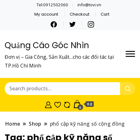
Tel:0912502060
info@tovi.vn
My account
Checkout
Cart
Quảng Cáo Góc Nhìn
Đơn vị – Gia Công, Sản Xuất…cho các đối tác tại
TP.Hồ Chí Minh
0 ₫
0
Home
Shop
phổ cập kỹ năng số cộng đồng
Tag:
phổ cập kỹ năng số