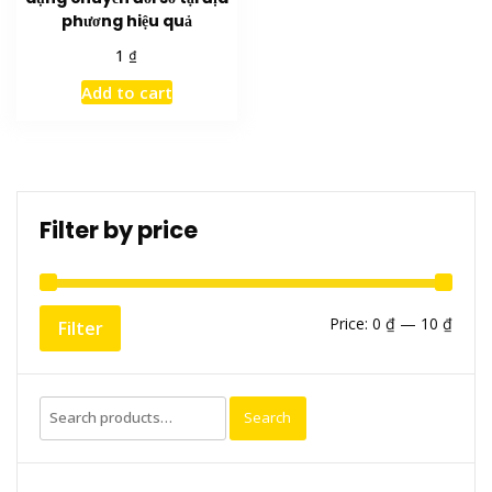
phương hiệu quả
₫
1
Add to cart
Filter by price
Min
Max
Price:
0 ₫
—
10 ₫
Filter
price
price
Search
Search
for: