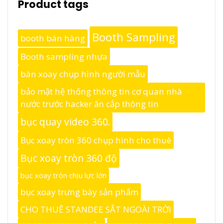
Product tags
Booth Sampling
booth bán hàng
Booth sampling nhựa
bàn xoay chụp hình người mẫu
bảo mật hệ thống thông tin cơ quan nhà
nước trước hacker ăn cắp thông tin
bục quay video 360.
Bục xoay tròn 360 chụp hình cho thuê
Bục xoay tròn 360 độ
bục xoay tròn chịu lực lớn
bục xoay trưng bày sản phẩm
CHO THUÊ STANDEE SẮT NGOÀI TRỜI