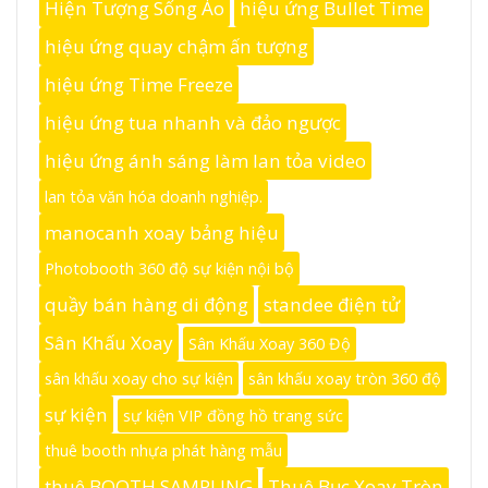
Hiện Tượng Sống Ảo
hiệu ứng Bullet Time
hiệu ứng quay chậm ấn tượng
hiệu ứng Time Freeze
hiệu ứng tua nhanh và đảo ngược
hiệu ứng ánh sáng làm lan tỏa video
lan tỏa văn hóa doanh nghiệp.
manocanh xoay bảng hiệu
Photobooth 360 độ sự kiện nội bộ
quầy bán hàng di động
standee điện tử
Sân Khấu Xoay
Sân Khấu Xoay 360 Độ
sân khấu xoay cho sự kiện
sân khấu xoay tròn 360 độ
sự kiện
sự kiện VIP đồng hồ trang sức
thuê booth nhựa phát hàng mẫu
thuê BOOTH SAMPLING
Thuê Bục Xoay Tròn