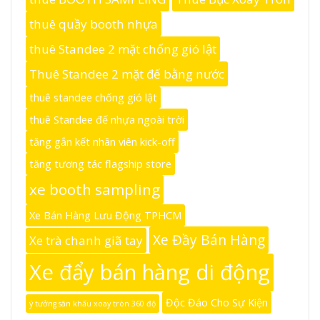
thuê quầy booth nhựa
thuê Standee 2 mặt chống gió lật
Thuê Standee 2 mặt đế bằng nước
thuê standee chống gió lật
thuê Standee đế nhựa ngoài trời
tăng gắn kết nhân viên kick-off
tăng tương tác flagship store
xe booth sampling
Xe Bán Hàng Lưu Động TPHCM
Xe Đầy Bán Hàng
Xe trà chanh giã tay
Xe đẩy bán hàng di động
Độc Đáo Cho Sự Kiện
ý tưởng sân khấu xoay tròn 360 độ