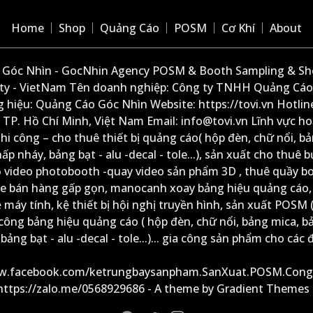
Home
Shop
Quảng Cáo
POSM
Cơ Khí
About
Góc Nhìn - GocNhin Agency POSM & Booth Sampling & She
ity - VietNam Tên doanh nghiệp: Công ty TNHH Quảng Cáo
 hiệu: Quảng Cáo Góc Nhìn Website: https://tovi.vn Hotlin
: TP. Hồ Chí Minh, Việt Nam Email: info@tovi.vn Lĩnh vực h
thi công – cho thuê thiết bị quảng cáo( hộp đèn, chữ nổi, b
ấp nháy, bảng bạt - alu -decal - tole...), sản xuất cho thuê 
ộ video photobooth -quay video sản phẩm 3D , thuê quầy b
xe bán hàng gấp gọn, manocanh xoay bảng hiệu quảng cáo,
ệ máy tính, kệ thiết bị hội nghị truyền hình, sản xuất POSM (
công bảng hiệu quảng cáo ( hộp đèn, chữ nổi, bảng mica, b
ảng bạt - alu -decal - tole...)... gia công sản phẩm cho các đ
ww.facebook.com/ketrungbaysanpham.SanXuat.POSM.Cong
 https://zalo.me/0568929686 - A theme by Gradient Themes