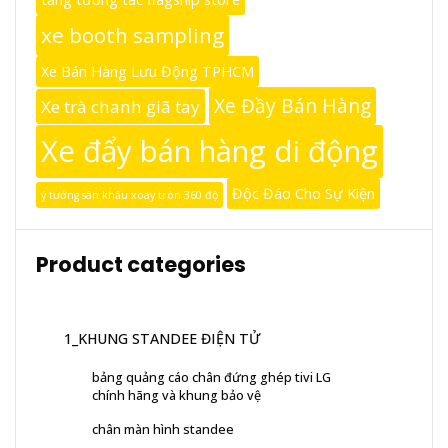
xe booth sampling
Xe Bán Hàng Lưu Động TPHCM
Xe Đầy Bán Hàng
Xe trà chanh giã tay
Xe đẩy bán hàng di động
Độc Đáo Cho Sự Kiện
ý tưởng sân khấu xoay tròn 360 độ
Product categories
1_KHUNG STANDEE ĐIỆN TỬ
bảng quảng cáo chân đứng ghép tivi LG
chính hãng và khung bảo vệ
chân màn hình standee