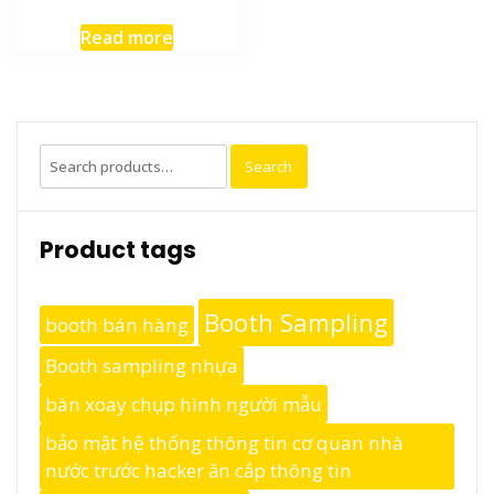
Read more
Search
Search
for:
Product tags
Booth Sampling
booth bán hàng
Booth sampling nhựa
bàn xoay chụp hình người mẫu
bảo mật hệ thống thông tin cơ quan nhà
nước trước hacker ăn cắp thông tin