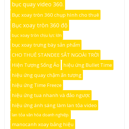
bục quay video 360.
Bục xoay tròn 360 chụp hình cho thuê
Bục xoay tròn 360 độ
bục xoay tròn chịu lực lớn
bục xoay trưng bày sản phẩm
CHO THUÊ STANDEE SẮT NGOÀI TRỜI
Hiện Tượng Sống Ảo
hiệu ứng Bullet Time
hiệu ứng quay chậm ấn tượng
hiệu ứng Time Freeze
hiệu ứng tua nhanh và đảo ngược
hiệu ứng ánh sáng làm lan tỏa video
lan tỏa văn hóa doanh nghiệp.
manocanh xoay bảng hiệu