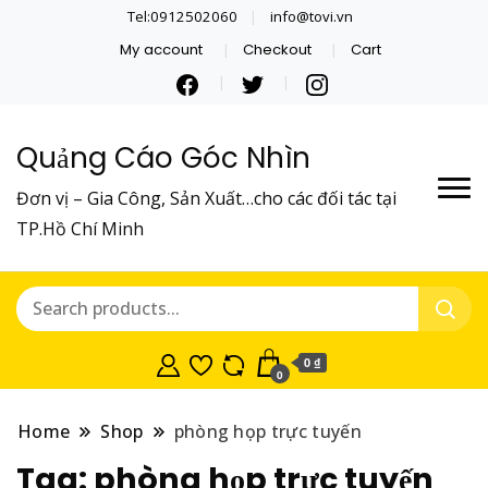
Tel:0912502060
info@tovi.vn
My account
Checkout
Cart
Quảng Cáo Góc Nhìn
Đơn vị – Gia Công, Sản Xuất…cho các đối tác tại
TP.Hồ Chí Minh
0 ₫
0
Home
Shop
phòng họp trực tuyến
Tag:
phòng họp trực tuyến