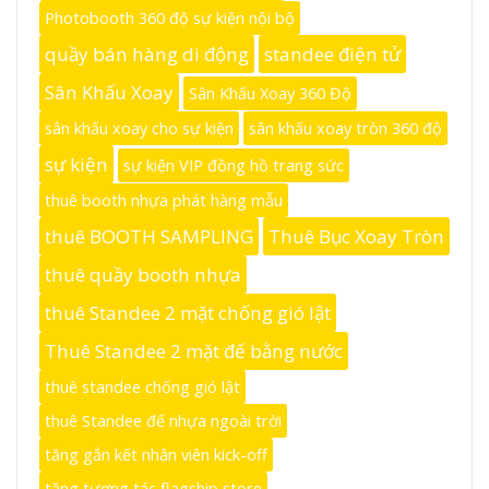
Photobooth 360 độ sự kiện nội bộ
quầy bán hàng di động
standee điện tử
Sân Khấu Xoay
Sân Khấu Xoay 360 Độ
sân khấu xoay cho sự kiện
sân khấu xoay tròn 360 độ
sự kiện
sự kiện VIP đồng hồ trang sức
thuê booth nhựa phát hàng mẫu
thuê BOOTH SAMPLING
Thuê Bục Xoay Tròn
thuê quầy booth nhựa
thuê Standee 2 mặt chống gió lật
Thuê Standee 2 mặt đế bằng nước
thuê standee chống gió lật
thuê Standee đế nhựa ngoài trời
tăng gắn kết nhân viên kick-off
tăng tương tác flagship store