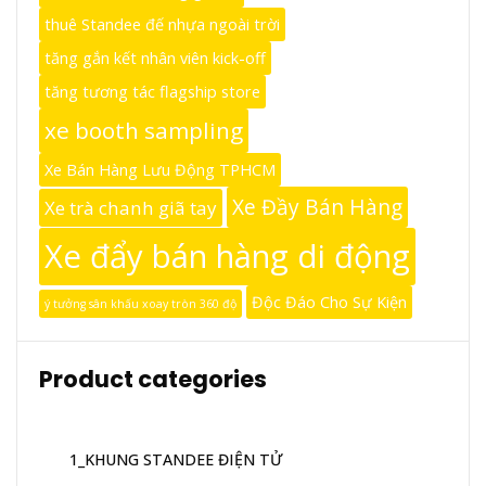
thuê Standee đế nhựa ngoài trời
tăng gắn kết nhân viên kick-off
tăng tương tác flagship store
xe booth sampling
Xe Bán Hàng Lưu Động TPHCM
Xe Đầy Bán Hàng
Xe trà chanh giã tay
Xe đẩy bán hàng di động
Độc Đáo Cho Sự Kiện
ý tưởng sân khấu xoay tròn 360 độ
Product categories
1_KHUNG STANDEE ĐIỆN TỬ