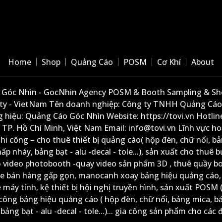
Home
Shop
Quảng Cáo
POSM
Cơ Khí
About
Góc Nhìn - GocNhin Agency POSM & Booth Sampling & She
ity - VietNam Tên doanh nghiệp: Công ty TNHH Quảng Cáo
 hiệu: Quảng Cáo Góc Nhìn Website: https://tovi.vn Hotlin
: TP. Hồ Chí Minh, Việt Nam Email: info@tovi.vn Lĩnh vực h
thi công – cho thuê thiết bị quảng cáo( hộp đèn, chữ nổi, b
ấp nháy, bảng bạt - alu -decal - tole...), sản xuất cho thuê 
ộ video photobooth -quay video sản phẩm 3D , thuê quầy b
xe bán hàng gấp gọn, manocanh xoay bảng hiệu quảng cáo,
ệ máy tính, kệ thiết bị hội nghị truyền hình, sản xuất POSM (
công bảng hiệu quảng cáo ( hộp đèn, chữ nổi, bảng mica, b
ảng bạt - alu -decal - tole...)... gia công sản phẩm cho các đ