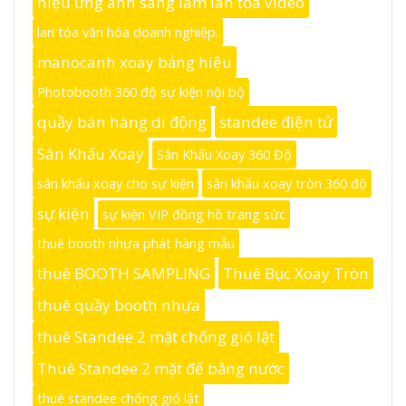
hiệu ứng ánh sáng làm lan tỏa video
lan tỏa văn hóa doanh nghiệp.
manocanh xoay bảng hiệu
Photobooth 360 độ sự kiện nội bộ
quầy bán hàng di động
standee điện tử
Sân Khấu Xoay
Sân Khấu Xoay 360 Độ
sân khấu xoay cho sự kiện
sân khấu xoay tròn 360 độ
sự kiện
sự kiện VIP đồng hồ trang sức
thuê booth nhựa phát hàng mẫu
thuê BOOTH SAMPLING
Thuê Bục Xoay Tròn
thuê quầy booth nhựa
thuê Standee 2 mặt chống gió lật
Thuê Standee 2 mặt đế bằng nước
thuê standee chống gió lật