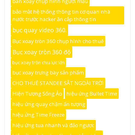
bàn xoay chụp hình người mẫu
bảo mật hệ thống thông tin cơ quan nhà
nước trước hacker ăn cắp thông tin
bục quay video 360.
Bục xoay tròn 360 chụp hình cho thuê
Bục xoay tròn 360 độ
bục xoay tròn chịu lực lớn
bục xoay trưng bày sản phẩm
CHO THUÊ STANDEE SẮT NGOÀI TRỜI
Hiện Tượng Sống Ảo
hiệu ứng Bullet Time
hiệu ứng quay chậm ấn tượng
hiệu ứng Time Freeze
hiệu ứng tua nhanh và đảo ngược