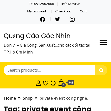
Tel:0912502060
info@tovi.vn
My account
Checkout
Cart
Quảng Cáo Góc Nhìn
Đơn vị – Gia Công, Sản Xuất…cho các đối tác tại
TP.Hồ Chí Minh
0 ₫
0
Home
Shop
private event công nghệ.
Tag:
private event công