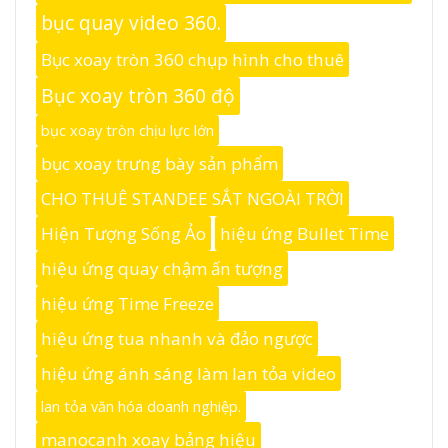
bục quay video 360.
Bục xoay tròn 360 chụp hình cho thuê
Bục xoay tròn 360 độ
bục xoay tròn chịu lực lớn
bục xoay trưng bày sản phẩm
CHO THUÊ STANDEE SẮT NGOÀI TRỜI
Hiện Tượng Sống Ảo
hiệu ứng Bullet Time
hiệu ứng quay chậm ấn tượng
hiệu ứng Time Freeze
hiệu ứng tua nhanh và đảo ngược
hiệu ứng ánh sáng làm lan tỏa video
lan tỏa văn hóa doanh nghiệp.
manocanh xoay bảng hiệu