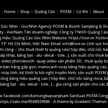
Home
Shop
Quảng Cáo
POSM
Cơ Khí
About
Góc Nhìn - GocNhin Agency POSM & Booth Sampling & She
ity - VietNam Tên doanh nghiệp: Công ty TNHH Quảng Cáo
 hiệu: Quảng Cáo Góc Nhìn Website: https://tovi.vn Hotlin
: TP. Hồ Chí Minh, Việt Nam Email: info@tovi.vn Lĩnh vực h
thi công – cho thuê thiết bị quảng cáo( hộp đèn, chữ nổi, b
ấp nháy, bảng bạt - alu -decal - tole...), sản xuất cho thuê 
ộ video photobooth -quay video sản phẩm 3D , thuê quầy b
xe bán hàng gấp gọn, manocanh xoay bảng hiệu quảng cáo,
ệ máy tính, kệ thiết bị hội nghị truyền hình, sản xuất POSM (
công bảng hiệu quảng cáo ( hộp đèn, chữ nổi, bảng mica, b
ảng bạt - alu -decal - tole...)... gia công sản phẩm cho các đ
ww.facebook.com/ketrungbaysanpham.SanXuat.POSM.Cong
 https://zalo.me/0568929686 - A theme by Gradient Themes