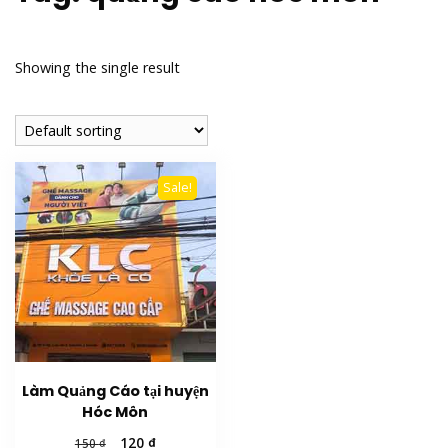
Showing the single result
Sale!
Làm Quảng Cáo tại huyện
Hóc Môn
Original
Current
120
₫
150
₫