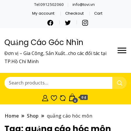
Tel:0912502060
info@tovi.vn
My account
Checkout
Cart
Quảng Cáo Góc Nhìn
Đơn vị – Gia Công, Sản Xuất…cho các đối tác tại
TP.Hồ Chí Minh
0 ₫
0
Home
Shop
quảng cáo hóc môn
Tag:
quảng cáo hóc môn