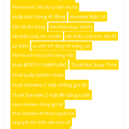
Photobooth 360 độ sự kiện nội bộ
quầy bán hàng di động
standee điện tử
Sân Khấu Xoay
Sân Khấu Xoay 360 Độ
sân khấu xoay cho sự kiện
sân khấu xoay tròn 360 độ
sự kiện
sự kiện VIP đồng hồ trang sức
thuê booth nhựa phát hàng mẫu
thuê BOOTH SAMPLING
Thuê Bục Xoay Tròn
thuê quầy booth nhựa
thuê Standee 2 mặt chống gió lật
Thuê Standee 2 mặt đế bằng nước
thuê standee chống gió lật
thuê Standee đế nhựa ngoài trời
tăng gắn kết nhân viên kick-off