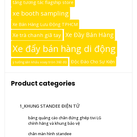
tăng tương tác flagship store
xe booth sampling
Xe Bán Hàng Lưu Động TPHCM
Xe Đầy Bán Hàng
Xe trà chanh giã tay
Xe đẩy bán hàng di động
Độc Đáo Cho Sự Kiện
ý tưởng sân khấu xoay tròn 360 độ
Product categories
1_KHUNG STANDEE ĐIỆN TỬ
bảng quảng cáo chân đứng ghép tivi LG
chính hãng và khung bảo vệ
chân màn hình standee