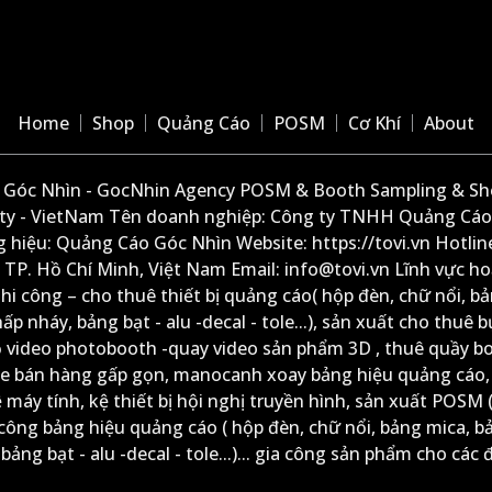
Home
Shop
Quảng Cáo
POSM
Cơ Khí
About
Góc Nhìn - GocNhin Agency POSM & Booth Sampling & She
ity - VietNam Tên doanh nghiệp: Công ty TNHH Quảng Cáo
 hiệu: Quảng Cáo Góc Nhìn Website: https://tovi.vn Hotlin
: TP. Hồ Chí Minh, Việt Nam Email: info@tovi.vn Lĩnh vực h
thi công – cho thuê thiết bị quảng cáo( hộp đèn, chữ nổi, b
ấp nháy, bảng bạt - alu -decal - tole...), sản xuất cho thuê 
ộ video photobooth -quay video sản phẩm 3D , thuê quầy b
xe bán hàng gấp gọn, manocanh xoay bảng hiệu quảng cáo,
ệ máy tính, kệ thiết bị hội nghị truyền hình, sản xuất POSM (
công bảng hiệu quảng cáo ( hộp đèn, chữ nổi, bảng mica, b
ảng bạt - alu -decal - tole...)... gia công sản phẩm cho các đ