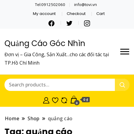
Tel:0912502060
info@tovi.vn
My account
Checkout
Cart
Quảng Cáo Góc Nhìn
Đơn vị – Gia Công, Sản Xuất…cho các đối tác tại
TP.Hồ Chí Minh
0 ₫
0
Home
Shop
quảng cáo
Tag:
quảng cáo