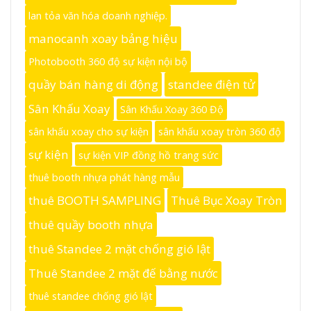
lan tỏa văn hóa doanh nghiệp.
manocanh xoay bảng hiệu
Photobooth 360 độ sự kiện nội bộ
quầy bán hàng di động
standee điện tử
Sân Khấu Xoay
Sân Khấu Xoay 360 Độ
sân khấu xoay cho sự kiện
sân khấu xoay tròn 360 độ
sự kiện
sự kiện VIP đồng hồ trang sức
thuê booth nhựa phát hàng mẫu
thuê BOOTH SAMPLING
Thuê Bục Xoay Tròn
thuê quầy booth nhựa
thuê Standee 2 mặt chống gió lật
Thuê Standee 2 mặt đế bằng nước
thuê standee chống gió lật