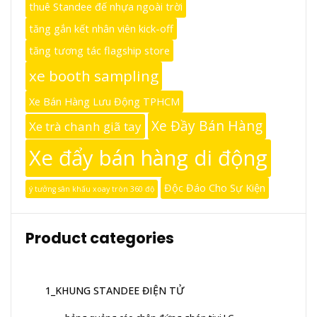
thuê Standee đế nhựa ngoài trời
tăng gắn kết nhân viên kick-off
tăng tương tác flagship store
xe booth sampling
Xe Bán Hàng Lưu Động TPHCM
Xe Đầy Bán Hàng
Xe trà chanh giã tay
Xe đẩy bán hàng di động
Độc Đáo Cho Sự Kiện
ý tưởng sân khấu xoay tròn 360 độ
Product categories
1_KHUNG STANDEE ĐIỆN TỬ