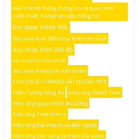
bảo mật hệ thống thông tin cơ quan nhà
nước trước hacker ăn cắp thông tin
bục quay video 360.
Bục xoay tròn 360 chụp hình cho thuê
Bục xoay tròn 360 độ
bục xoay tròn chịu lực lớn
bục xoay trưng bày sản phẩm
CHO THUÊ STANDEE SẮT NGOÀI TRỜI
Hiện Tượng Sống Ảo
hiệu ứng Bullet Time
hiệu ứng quay chậm ấn tượng
hiệu ứng Time Freeze
hiệu ứng tua nhanh và đảo ngược
hiệu ứng ánh sáng làm lan tỏa video