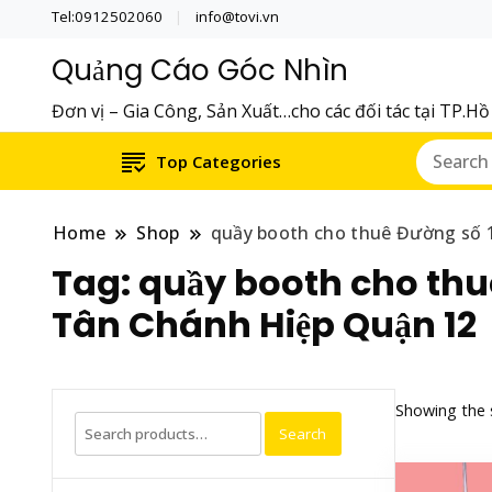
Tel:0912502060
info@tovi.vn
Quảng Cáo Góc Nhìn
Đơn vị – Gia Công, Sản Xuất…cho các đối tác tại TP.H
Top Categories
Home
Shop
quầy booth cho thuê Đường số 
Tag:
quầy booth cho thu
Tân Chánh Hiệp Quận 12
Showing the s
Search
Search
for: