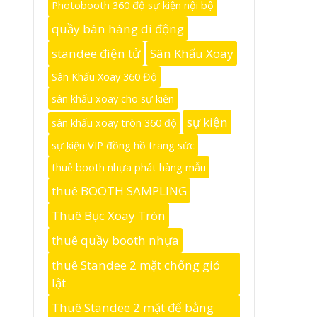
Photobooth 360 độ sự kiện nội bộ
quầy bán hàng di động
standee điện tử
Sân Khấu Xoay
Sân Khấu Xoay 360 Độ
sân khấu xoay cho sự kiện
sự kiện
sân khấu xoay tròn 360 độ
sự kiện VIP đồng hồ trang sức
thuê booth nhựa phát hàng mẫu
thuê BOOTH SAMPLING
Thuê Bục Xoay Tròn
thuê quầy booth nhựa
thuê Standee 2 mặt chống gió
lật
Thuê Standee 2 mặt đế bằng