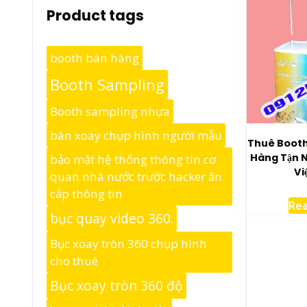
Product tags
booth bán hàng
Booth Sampling
Booth sampling nhựa
bàn xoay chụp hình người mẫu
Thuê Booth
Hàng Tận N
bảo mật hệ thống thông tin cơ
Vi
quan nhà nước trước hacker ăn
cắp thông tin
Re
bục quay video 360.
Bục xoay tròn 360 chụp hình
cho thuê
Bục xoay tròn 360 độ