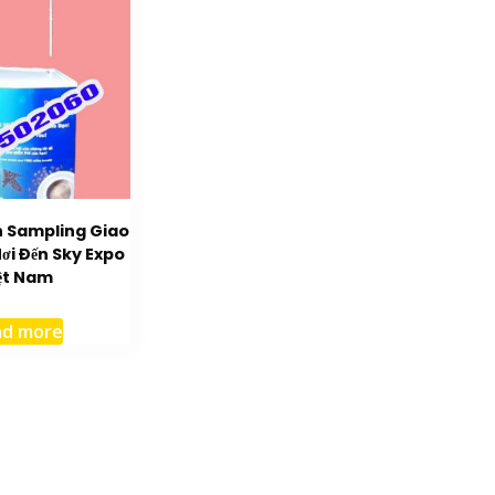
 Sampling Giao
ơi Đến Sky Expo
ệt Nam
ad more