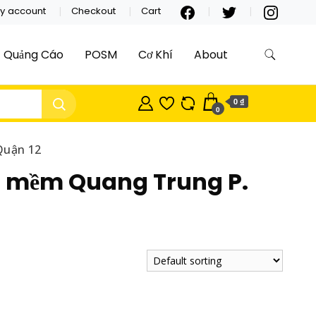
y account
Checkout
Cart
Quảng Cáo
POSM
Cơ Khí
About
0 ₫
0
Quận 12
ần mềm Quang Trung P.