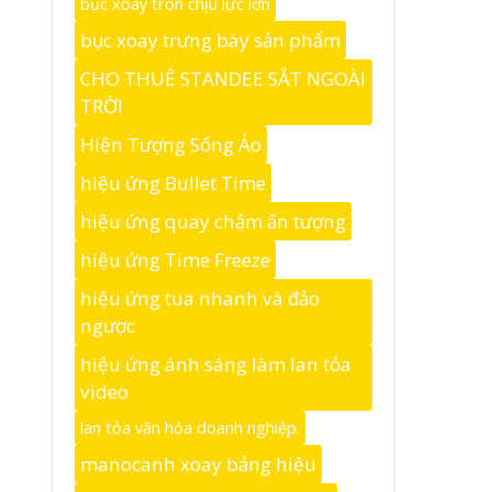
bục xoay tròn chịu lực lớn
bục xoay trưng bày sản phẩm
CHO THUÊ STANDEE SẮT NGOÀI
TRỜI
Hiện Tượng Sống Ảo
hiệu ứng Bullet Time
hiệu ứng quay chậm ấn tượng
hiệu ứng Time Freeze
hiệu ứng tua nhanh và đảo
ngược
hiệu ứng ánh sáng làm lan tỏa
video
lan tỏa văn hóa doanh nghiệp.
manocanh xoay bảng hiệu