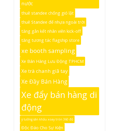
nước
thuê standee chống gió lật
thuê Standee đế nhựa ngoài trời
tăng gắn kết nhân viên kick-off
tăng tương tác flagship store
xe booth sampling
Xe Bán Hàng Lưu Động TPHCM
Xe trà chanh giã tay
Xe Đầy Bán Hàng
Xe đẩy bán hàng di
động
ý tưởng sân khấu xoay tròn 360 độ
Độc Đáo Cho Sự Kiện