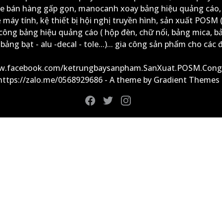
xe bán hàng gấp gọn, manocanh xoay bảng hiệu quảng cáo,
ệ máy tính, kệ thiết bị hội nghị truyền hình, sản xuất POSM (
công bảng hiệu quảng cáo ( hộp đèn, chữ nổi, bảng mica, b
ảng bạt - alu -decal - tole...)... gia công sản phẩm cho các đ
ww.facebook.com/ketrungbaysanpham.SanXuat.POSM.Cong
 https://zalo.me/0568929686 - A theme by Gradient Themes