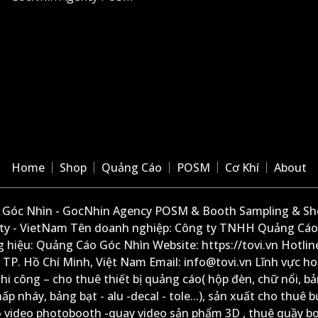
Home
Shop
Quảng Cáo
POSM
Cơ Khí
About
Góc Nhìn - GocNhin Agency POSM & Booth Sampling & She
ity - VietNam Tên doanh nghiệp: Công ty TNHH Quảng Cáo
 hiệu: Quảng Cáo Góc Nhìn Website: https://tovi.vn Hotlin
: TP. Hồ Chí Minh, Việt Nam Email: info@tovi.vn Lĩnh vực h
thi công – cho thuê thiết bị quảng cáo( hộp đèn, chữ nổi, b
ấp nháy, bảng bạt - alu -decal - tole...), sản xuất cho thuê 
ộ video photobooth -quay video sản phẩm 3D , thuê quầy b