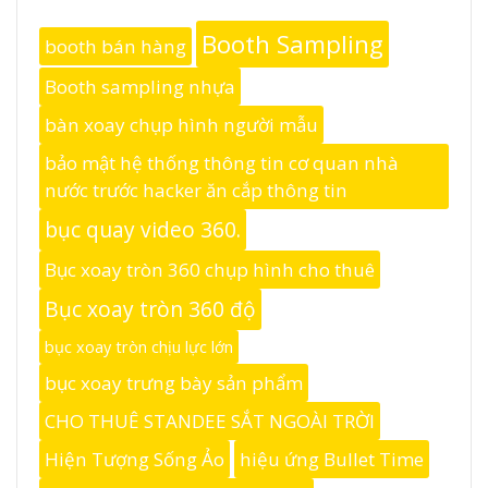
Booth Sampling
booth bán hàng
Booth sampling nhựa
bàn xoay chụp hình người mẫu
bảo mật hệ thống thông tin cơ quan nhà
nước trước hacker ăn cắp thông tin
bục quay video 360.
Bục xoay tròn 360 chụp hình cho thuê
Bục xoay tròn 360 độ
bục xoay tròn chịu lực lớn
bục xoay trưng bày sản phẩm
CHO THUÊ STANDEE SẮT NGOÀI TRỜI
Hiện Tượng Sống Ảo
hiệu ứng Bullet Time