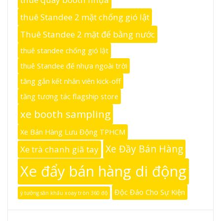
thuê Standee 2 mặt chống gió lật
Thuê Standee 2 mặt đế bằng nước
thuê standee chống gió lật
thuê Standee đế nhựa ngoài trời
tăng gắn kết nhân viên kick-off
tăng tương tác flagship store
xe booth sampling
Xe Bán Hàng Lưu Động TPHCM
Xe Đầy Bán Hàng
Xe trà chanh giã tay
Xe đẩy bán hàng di động
Độc Đáo Cho Sự Kiện
ý tưởng sân khấu xoay tròn 360 độ