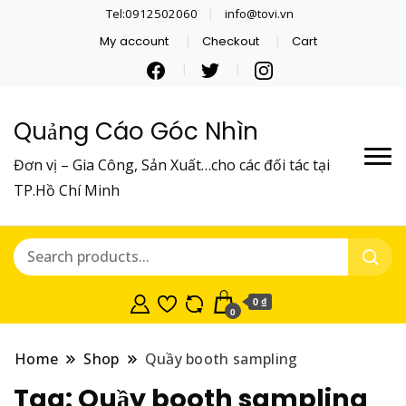
Tel:0912502060
info@tovi.vn
My account
Checkout
Cart
Quảng Cáo Góc Nhìn
Đơn vị – Gia Công, Sản Xuất…cho các đối tác tại
TP.Hồ Chí Minh
0 ₫
0
Home
Shop
Quầy booth sampling
Tag:
Quầy booth sampling