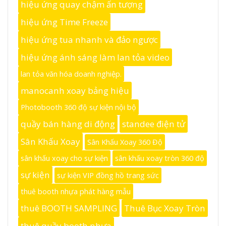
hiệu ứng quay chậm ấn tượng
hiệu ứng Time Freeze
hiệu ứng tua nhanh và đảo ngược
hiệu ứng ánh sáng làm lan tỏa video
lan tỏa văn hóa doanh nghiệp.
manocanh xoay bảng hiệu
Photobooth 360 độ sự kiện nội bộ
quầy bán hàng di động
standee điện tử
Sân Khấu Xoay
Sân Khấu Xoay 360 Độ
sân khấu xoay cho sự kiện
sân khấu xoay tròn 360 độ
sự kiện
sự kiện VIP đồng hồ trang sức
thuê booth nhựa phát hàng mẫu
thuê BOOTH SAMPLING
Thuê Bục Xoay Tròn
thuê quầy booth nhựa