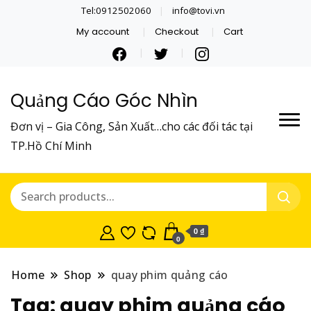
Tel:0912502060
info@tovi.vn
My account
Checkout
Cart
Quảng Cáo Góc Nhìn
Đơn vị – Gia Công, Sản Xuất…cho các đối tác tại
TP.Hồ Chí Minh
0 ₫
0
Home
Shop
quay phim quảng cáo
Tag:
quay phim quảng cáo