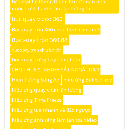
bảo mật hệ thống thông tin cơ quan nhà
nước trước hacker ăn cắp thông tin
bục quay video 360.
Bục xoay tròn 360 chụp hình cho thuê
Bục xoay tròn 360 độ
bục xoay tròn chịu lực lớn
bục xoay trưng bày sản phẩm
CHO THUÊ STANDEE SẮT NGOÀI TRỜI
Hiện Tượng Sống Ảo
hiệu ứng Bullet Time
hiệu ứng quay chậm ấn tượng
hiệu ứng Time Freeze
hiệu ứng tua nhanh và đảo ngược
hiệu ứng ánh sáng làm lan tỏa video