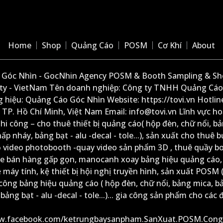
Home
Shop
Quảng Cáo
POSM
Cơ Khí
About
Góc Nhìn - GocNhin Agency POSM & Booth Sampling & She
ity - VietNam Tên doanh nghiệp: Công ty TNHH Quảng Cáo
 hiệu: Quảng Cáo Góc Nhìn Website: https://tovi.vn Hotlin
: TP. Hồ Chí Minh, Việt Nam Email: info@tovi.vn Lĩnh vực h
thi công – cho thuê thiết bị quảng cáo( hộp đèn, chữ nổi, b
ấp nháy, bảng bạt - alu -decal - tole...), sản xuất cho thuê 
ộ video photobooth -quay video sản phẩm 3D , thuê quầy b
xe bán hàng gấp gọn, manocanh xoay bảng hiệu quảng cáo,
ệ máy tính, kệ thiết bị hội nghị truyền hình, sản xuất POSM (
công bảng hiệu quảng cáo ( hộp đèn, chữ nổi, bảng mica, b
ảng bạt - alu -decal - tole...)... gia công sản phẩm cho các đ
ww.facebook.com/ketrungbaysanpham.SanXuat.POSM.Cong