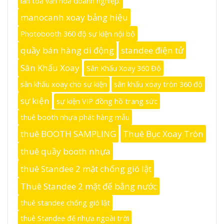
lan tỏa văn hóa doanh nghiệp.
manocanh xoay bảng hiệu
Photobooth 360 độ sự kiện nội bộ
quầy bán hàng di động
standee điện tử
Sân Khấu Xoay
Sân Khấu Xoay 360 Độ
sân khấu xoay cho sự kiện
sân khấu xoay tròn 360 độ
sự kiện
sự kiện VIP đồng hồ trang sức
thuê booth nhựa phát hàng mẫu
thuê BOOTH SAMPLING
Thuê Bục Xoay Tròn
thuê quầy booth nhựa
thuê Standee 2 mặt chống gió lật
Thuê Standee 2 mặt đế bằng nước
thuê standee chống gió lật
thuê Standee đế nhựa ngoài trời