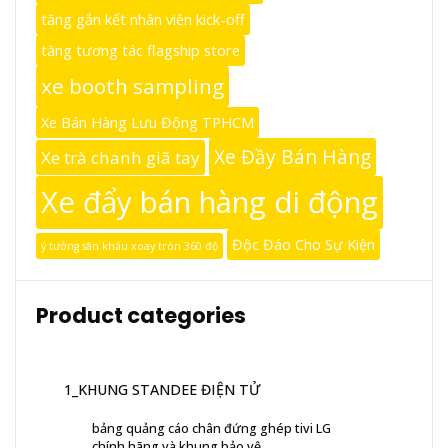
tăng gắn kết nhân viên kick-off
tăng tương tác flagship store
xe booth sampling
Xe Bán Hàng Lưu Động TPHCM
Xe Đầy Bán Hàng
Xe trà chanh giã tay
Xe đẩy bán hàng di động
Độc Đáo Cho Sự Kiện
ý tưởng sân khấu xoay tròn 360 độ
Product categories
1_KHUNG STANDEE ĐIỆN TỬ
bảng quảng cáo chân đứng ghép tivi LG
chính hãng và khung bảo vệ