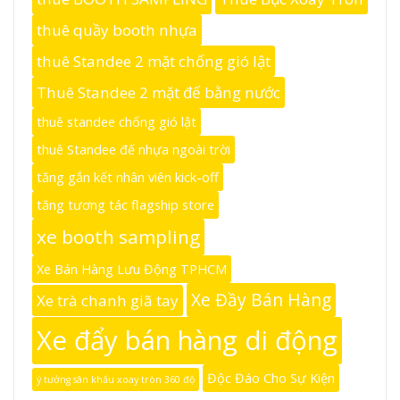
thuê quầy booth nhựa
thuê Standee 2 mặt chống gió lật
Thuê Standee 2 mặt đế bằng nước
thuê standee chống gió lật
thuê Standee đế nhựa ngoài trời
tăng gắn kết nhân viên kick-off
tăng tương tác flagship store
xe booth sampling
Xe Bán Hàng Lưu Động TPHCM
Xe Đầy Bán Hàng
Xe trà chanh giã tay
Xe đẩy bán hàng di động
Độc Đáo Cho Sự Kiện
ý tưởng sân khấu xoay tròn 360 độ