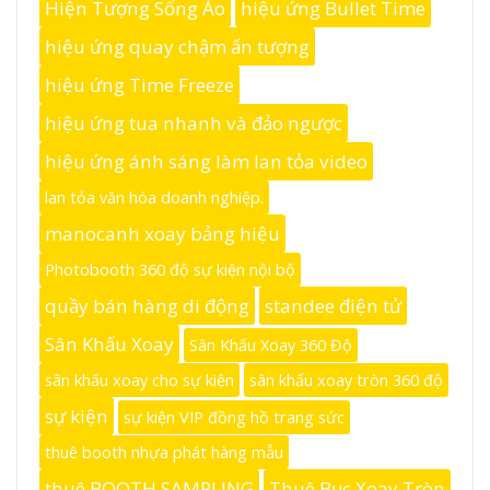
Hiện Tượng Sống Ảo
hiệu ứng Bullet Time
hiệu ứng quay chậm ấn tượng
hiệu ứng Time Freeze
hiệu ứng tua nhanh và đảo ngược
hiệu ứng ánh sáng làm lan tỏa video
lan tỏa văn hóa doanh nghiệp.
manocanh xoay bảng hiệu
Photobooth 360 độ sự kiện nội bộ
quầy bán hàng di động
standee điện tử
Sân Khấu Xoay
Sân Khấu Xoay 360 Độ
sân khấu xoay cho sự kiện
sân khấu xoay tròn 360 độ
sự kiện
sự kiện VIP đồng hồ trang sức
thuê booth nhựa phát hàng mẫu
thuê BOOTH SAMPLING
Thuê Bục Xoay Tròn