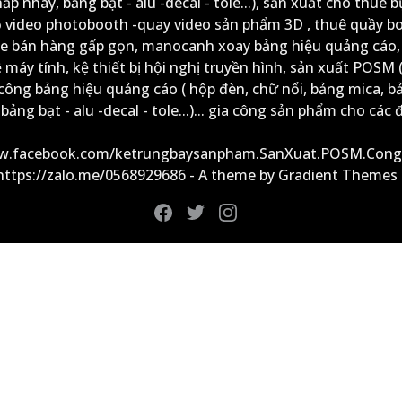
ấp nháy, bảng bạt - alu -decal - tole...), sản xuất cho thuê 
ộ video photobooth -quay video sản phẩm 3D , thuê quầy b
xe bán hàng gấp gọn, manocanh xoay bảng hiệu quảng cáo,
ệ máy tính, kệ thiết bị hội nghị truyền hình, sản xuất POSM (
công bảng hiệu quảng cáo ( hộp đèn, chữ nổi, bảng mica, b
ảng bạt - alu -decal - tole...)... gia công sản phẩm cho các đ
ww.facebook.com/ketrungbaysanpham.SanXuat.POSM.Cong
 https://zalo.me/0568929686 - A theme by Gradient Themes