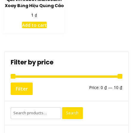
Xoay Bảng Hiệu Quảng Cáo
₫
1
Add to cart
Filter by price
Min
Max
Price:
0 ₫
—
10 ₫
Filter
price
price
Search
Search
for: