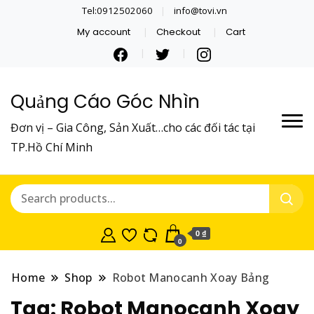
Tel:0912502060
info@tovi.vn
My account
Checkout
Cart
Quảng Cáo Góc Nhìn
Đơn vị – Gia Công, Sản Xuất…cho các đối tác tại
TP.Hồ Chí Minh
0 ₫
0
Home
Shop
Robot Manocanh Xoay Bảng
Tag:
Robot Manocanh Xoay