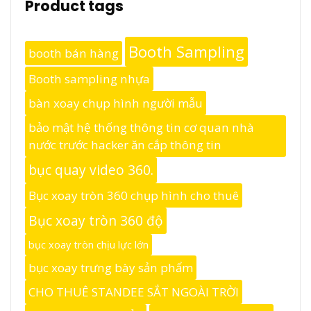
Product tags
Booth Sampling
booth bán hàng
Booth sampling nhựa
bàn xoay chụp hình người mẫu
bảo mật hệ thống thông tin cơ quan nhà
nước trước hacker ăn cắp thông tin
bục quay video 360.
Bục xoay tròn 360 chụp hình cho thuê
Bục xoay tròn 360 độ
bục xoay tròn chịu lực lớn
bục xoay trưng bày sản phẩm
CHO THUÊ STANDEE SẮT NGOÀI TRỜI