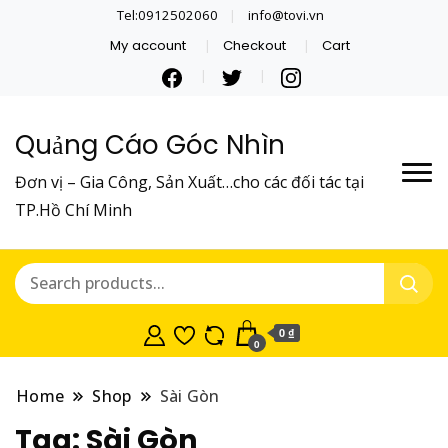
Tel:0912502060
info@tovi.vn
My account
Checkout
Cart
Quảng Cáo Góc Nhìn
Đơn vị – Gia Công, Sản Xuất…cho các đối tác tại
TP.Hồ Chí Minh
0 ₫
0
Home
Shop
Sài Gòn
Tag:
Sài Gòn