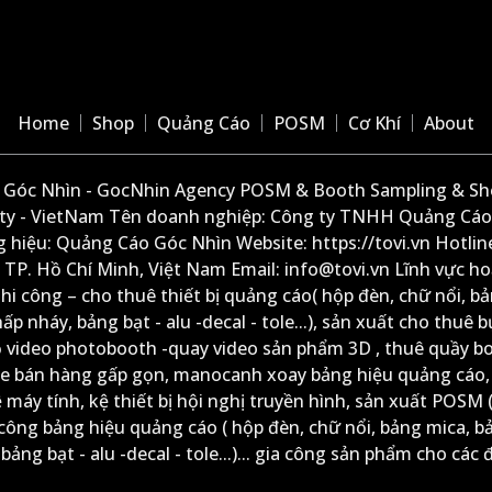
Home
Shop
Quảng Cáo
POSM
Cơ Khí
About
Góc Nhìn - GocNhin Agency POSM & Booth Sampling & She
ity - VietNam Tên doanh nghiệp: Công ty TNHH Quảng Cáo
 hiệu: Quảng Cáo Góc Nhìn Website: https://tovi.vn Hotlin
: TP. Hồ Chí Minh, Việt Nam Email: info@tovi.vn Lĩnh vực h
thi công – cho thuê thiết bị quảng cáo( hộp đèn, chữ nổi, b
ấp nháy, bảng bạt - alu -decal - tole...), sản xuất cho thuê 
ộ video photobooth -quay video sản phẩm 3D , thuê quầy b
xe bán hàng gấp gọn, manocanh xoay bảng hiệu quảng cáo,
ệ máy tính, kệ thiết bị hội nghị truyền hình, sản xuất POSM (
công bảng hiệu quảng cáo ( hộp đèn, chữ nổi, bảng mica, b
ảng bạt - alu -decal - tole...)... gia công sản phẩm cho các đ