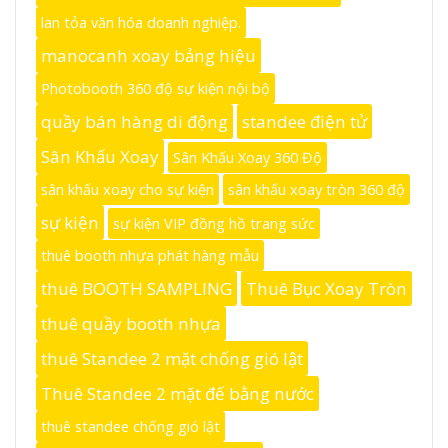
lan tỏa văn hóa doanh nghiệp.
manocanh xoay bảng hiệu
Photobooth 360 độ sự kiện nội bộ
quầy bán hàng di động
standee điện tử
Sân Khấu Xoay
Sân Khấu Xoay 360 Độ
sân khấu xoay cho sự kiện
sân khấu xoay tròn 360 độ
sự kiện
sự kiện VIP đồng hồ trang sức
thuê booth nhựa phát hàng mẫu
thuê BOOTH SAMPLING
Thuê Bục Xoay Tròn
thuê quầy booth nhựa
thuê Standee 2 mặt chống gió lật
Thuê Standee 2 mặt đế bằng nước
thuê standee chống gió lật