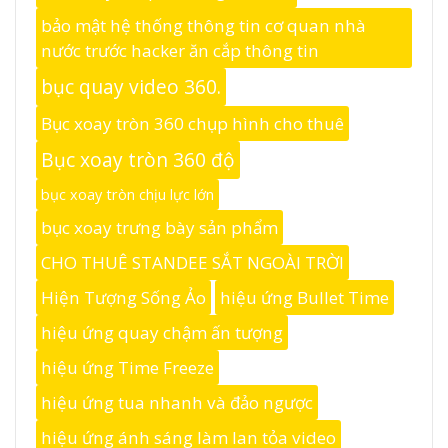
bảo mật hệ thống thông tin cơ quan nhà
nước trước hacker ăn cắp thông tin
bục quay video 360.
Bục xoay tròn 360 chụp hình cho thuê
Bục xoay tròn 360 độ
bục xoay tròn chịu lực lớn
bục xoay trưng bày sản phẩm
CHO THUÊ STANDEE SẮT NGOÀI TRỜI
Hiện Tượng Sống Ảo
hiệu ứng Bullet Time
hiệu ứng quay chậm ấn tượng
hiệu ứng Time Freeze
hiệu ứng tua nhanh và đảo ngược
hiệu ứng ánh sáng làm lan tỏa video