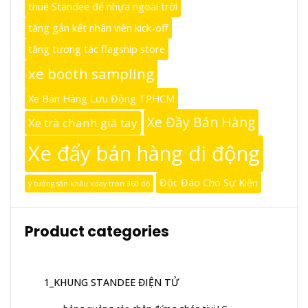
thuê Standee đế nhựa ngoài trời
tăng gắn kết nhân viên kick-off
tăng tương tác flagship store
xe booth sampling
Xe Bán Hàng Lưu Động TPHCM
Xe Đầy Bán Hàng
Xe trà chanh giã tay
Xe đẩy bán hàng di động
Độc Đáo Cho Sự Kiện
ý tưởng sân khấu xoay tròn 360 độ
Product categories
1_KHUNG STANDEE ĐIỆN TỬ