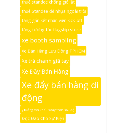
thuê standee chống gió lật
thuê Standee đế nhựa ngoài trời
tăng gắn kết nhân viên kick-off
tăng tương tác flagship store
xe booth sampling
Xe Bán Hàng Lưu Động TPHCM
Xe trà chanh giã tay
Xe Đầy Bán Hàng
Xe đẩy bán hàng di
động
ý tưởng sân khấu xoay tròn 360 độ
Độc Đáo Cho Sự Kiện