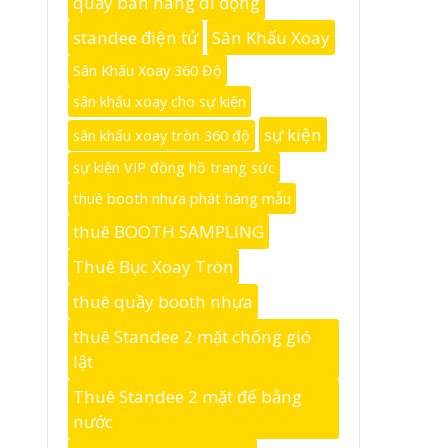
quầy bán hàng di động
standee điện tử
Sân Khấu Xoay
Sân Khấu Xoay 360 Độ
sân khấu xoay cho sự kiện
sự kiện
sân khấu xoay tròn 360 độ
sự kiện VIP đồng hồ trang sức
thuê booth nhựa phát hàng mẫu
thuê BOOTH SAMPLING
Thuê Bục Xoay Tròn
thuê quầy booth nhựa
thuê Standee 2 mặt chống gió
lật
Thuê Standee 2 mặt đế bằng
nước