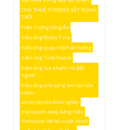
CHO THUÊ STANDEE SẮT NGOÀI
TRỜI
Hiện Tượng Sống Ảo
hiệu ứng Bullet Time
hiệu ứng quay chậm ấn tượng
hiệu ứng Time Freeze
hiệu ứng tua nhanh và đảo
ngược
hiệu ứng ánh sáng làm lan tỏa
video
lan tỏa văn hóa doanh nghiệp.
manocanh xoay bảng hiệu
Photobooth 360 độ sự kiện nội bộ