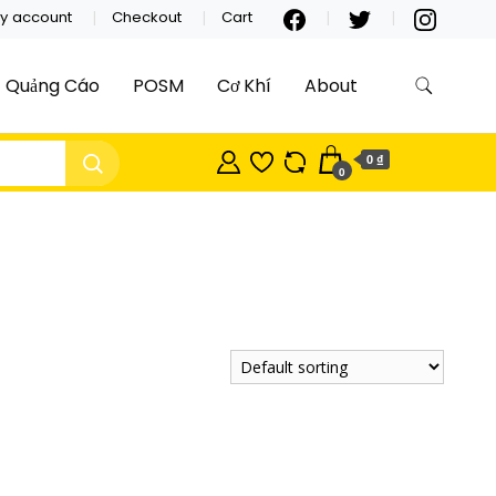
y account
Checkout
Cart
Quảng Cáo
POSM
Cơ Khí
About
0 ₫
0