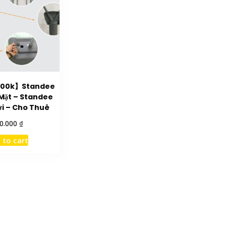
 100k】Standee
 Mặt – Standee
ời – Cho Thuê
₫
0.000
 to cart