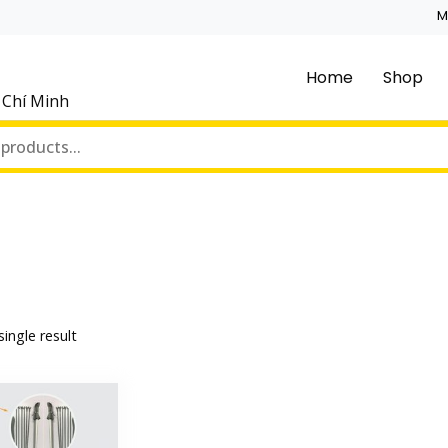
M
Home
Shop
ồ Chí Minh
ingle result