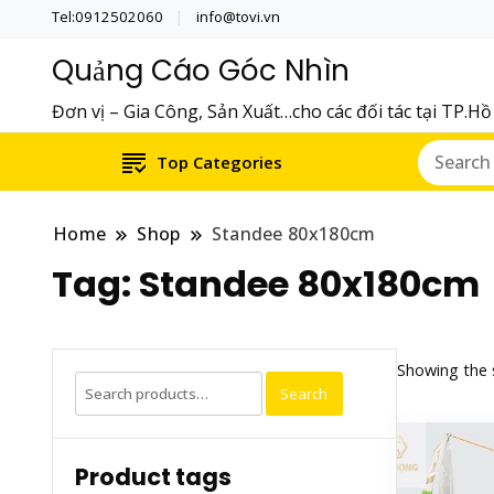
Tel:0912502060
info@tovi.vn
Quảng Cáo Góc Nhìn
Đơn vị – Gia Công, Sản Xuất…cho các đối tác tại TP.H
Top Categories
Home
Shop
Standee 80x180cm
Tag:
Standee 80x180cm
Showing the s
Search
Search
for:
Product tags