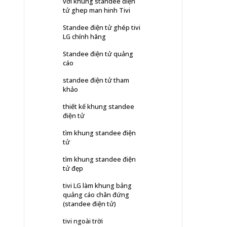
với khung standee điện
tử ghep man hinh Tivi
Standee điện tử ghép tivi
LG chính hãng
Standee điện tử quảng
cáo
standee điện tử tham
khảo
thiết kế khung standee
điện tử
tìm khung standee điện
tử
tìm khung standee điện
tử đẹp
tivi LG làm khung bảng
quảng cáo chân đứng
(standee điện tử)
tivi ngoài trời