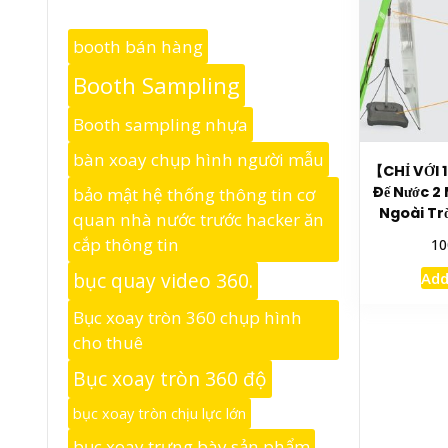
booth bán hàng
Booth Sampling
Booth sampling nhựa
bàn xoay chụp hình người mẫu
【CHỈ VỚI
Đế Nước 2
bảo mật hệ thống thông tin cơ
Ngoài Tr
quan nhà nước trước hacker ăn
cắp thông tin
10
Add
bục quay video 360.
Bục xoay tròn 360 chụp hình
cho thuê
Bục xoay tròn 360 độ
bục xoay tròn chịu lực lớn
bục xoay trưng bày sản phẩm