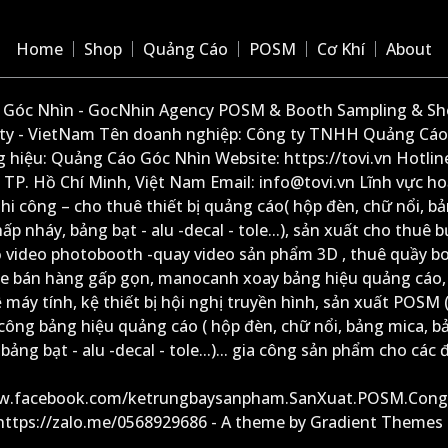
Home
Shop
Quảng Cáo
POSM
Cơ Khí
About
Góc Nhìn - GocNhin Agency POSM & Booth Sampling & She
ity - VietNam Tên doanh nghiệp: Công ty TNHH Quảng Cáo
 hiệu: Quảng Cáo Góc Nhìn Website: https://tovi.vn Hotlin
: TP. Hồ Chí Minh, Việt Nam Email: info@tovi.vn Lĩnh vực h
thi công – cho thuê thiết bị quảng cáo( hộp đèn, chữ nổi, b
ấp nháy, bảng bạt - alu -decal - tole...), sản xuất cho thuê 
ộ video photobooth -quay video sản phẩm 3D , thuê quầy b
xe bán hàng gấp gọn, manocanh xoay bảng hiệu quảng cáo,
ệ máy tính, kệ thiết bị hội nghị truyền hình, sản xuất POSM (
công bảng hiệu quảng cáo ( hộp đèn, chữ nổi, bảng mica, b
ảng bạt - alu -decal - tole...)... gia công sản phẩm cho các đ
ww.facebook.com/ketrungbaysanpham.SanXuat.POSM.Cong
 https://zalo.me/0568929686 - A theme by Gradient Themes