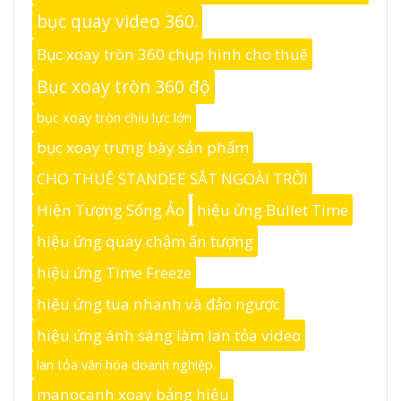
bục quay video 360.
Bục xoay tròn 360 chụp hình cho thuê
Bục xoay tròn 360 độ
bục xoay tròn chịu lực lớn
bục xoay trưng bày sản phẩm
CHO THUÊ STANDEE SẮT NGOÀI TRỜI
Hiện Tượng Sống Ảo
hiệu ứng Bullet Time
hiệu ứng quay chậm ấn tượng
hiệu ứng Time Freeze
hiệu ứng tua nhanh và đảo ngược
hiệu ứng ánh sáng làm lan tỏa video
lan tỏa văn hóa doanh nghiệp.
manocanh xoay bảng hiệu