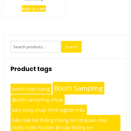
Add to cart
Search
Search
for:
Product tags
Booth Sampling
booth bán hàng
Booth sampling nhựa
bàn xoay chụp hình người mẫu
bảo mật hệ thống thông tin cơ quan nhà
nước trước hacker ăn cắp thông tin