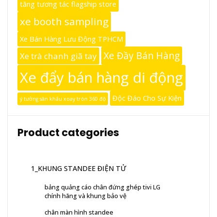
tăng tương tác flagship store
xe booth sampling
Xe Bán Hàng Lưu Động TPHCM
Xe Đầy Bán Hàng
Xe trà chanh giã tay
Xe đẩy bán hàng di động
Độc Đáo Cho Sự Kiện
ý tưởng sân khấu xoay tròn 360 độ
Product categories
1_KHUNG STANDEE ĐIỆN TỬ
bảng quảng cáo chân đứng ghép tivi LG
chính hãng và khung bảo vệ
chân màn hình standee