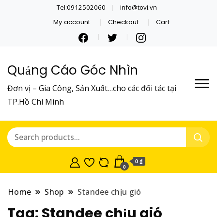
Tel:0912502060
info@tovi.vn
My account
Checkout
Cart
Quảng Cáo Góc Nhìn
Đơn vị – Gia Công, Sản Xuất…cho các đối tác tại
TP.Hồ Chí Minh
0 ₫
0
Home
Shop
Standee chịu gió
Tag:
Standee chịu gió