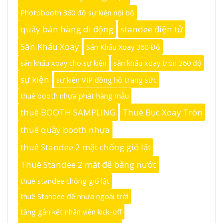
Photobooth 360 độ sự kiện nội bộ
quầy bán hàng di động
standee điện tử
Sân Khấu Xoay
Sân Khấu Xoay 360 Độ
sân khấu xoay cho sự kiện
sân khấu xoay tròn 360 độ
sự kiện
sự kiện VIP đồng hồ trang sức
thuê booth nhựa phát hàng mẫu
thuê BOOTH SAMPLING
Thuê Bục Xoay Tròn
thuê quầy booth nhựa
thuê Standee 2 mặt chống gió lật
Thuê Standee 2 mặt đế bằng nước
thuê standee chống gió lật
thuê Standee đế nhựa ngoài trời
tăng gắn kết nhân viên kick-off