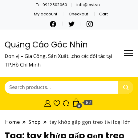
Tel:0912502060
info@tovi.vn
My account
Checkout
Cart
Quảng Cáo Góc Nhìn
Đơn vị – Gia Công, Sản Xuất…cho các đối tác tại
TP.Hồ Chí Minh
0 ₫
0
Home
Shop
tay khớp gấp gọn treo tivi loại lớn
Tag:
tay khớp gấp gọn treo