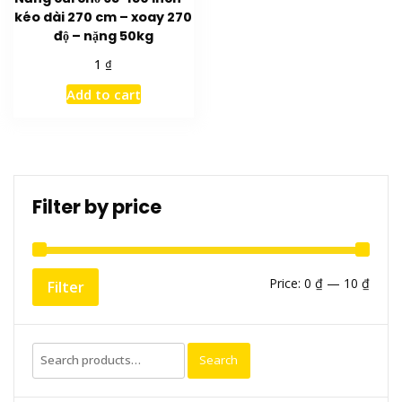
kéo dài 270 cm – xoay 270
độ – nặng 50kg
₫
1
Add to cart
Filter by price
Min
Max
Price:
0 ₫
—
10 ₫
Filter
price
price
Search
Search
for: