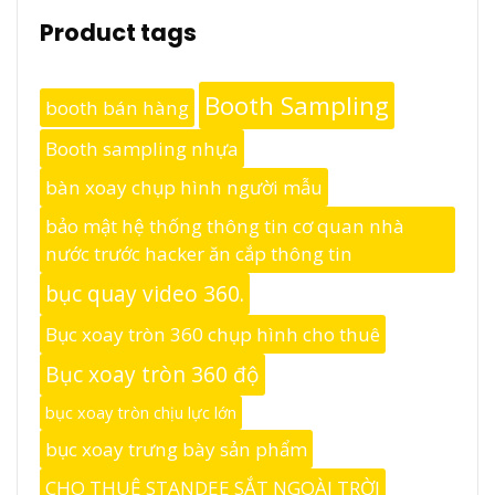
Product tags
Booth Sampling
booth bán hàng
Booth sampling nhựa
bàn xoay chụp hình người mẫu
bảo mật hệ thống thông tin cơ quan nhà
nước trước hacker ăn cắp thông tin
bục quay video 360.
Bục xoay tròn 360 chụp hình cho thuê
Bục xoay tròn 360 độ
bục xoay tròn chịu lực lớn
bục xoay trưng bày sản phẩm
CHO THUÊ STANDEE SẮT NGOÀI TRỜI