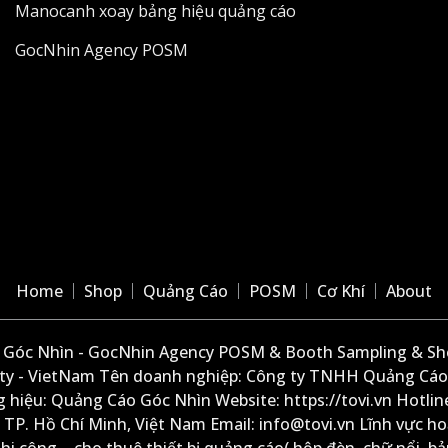
Manocanh xoay bảng hiệu quảng cáo
GocNhin Agency POSM
Home
Shop
Quảng Cáo
POSM
Cơ Khí
About
Góc Nhìn - GocNhin Agency POSM & Booth Sampling & She
ity - VietNam Tên doanh nghiệp: Công ty TNHH Quảng Cáo
 hiệu: Quảng Cáo Góc Nhìn Website: https://tovi.vn Hotlin
: TP. Hồ Chí Minh, Việt Nam Email: info@tovi.vn Lĩnh vực h
thi công – cho thuê thiết bị quảng cáo( hộp đèn, chữ nổi, b