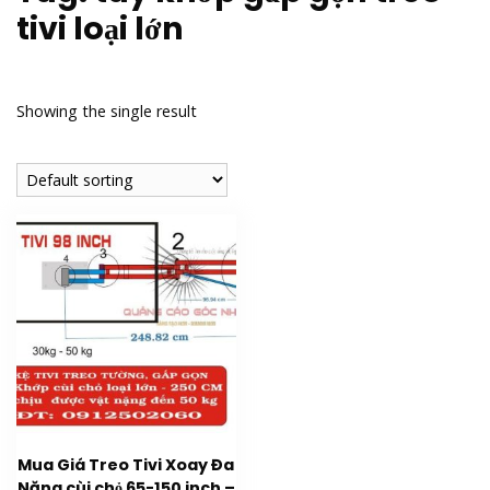
tivi loại lớn
Showing the single result
Mua Giá Treo Tivi Xoay Đa
Năng cùi chỏ 65-150 inch –