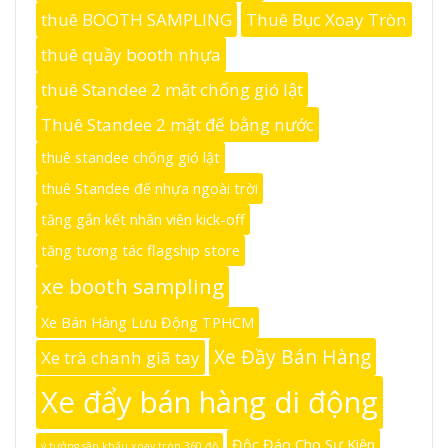
thuê BOOTH SAMPLING
Thuê Bục Xoay Tròn
thuê quầy booth nhựa
thuê Standee 2 mặt chống gió lật
Thuê Standee 2 mặt đế bằng nước
thuê standee chống gió lật
thuê Standee đế nhựa ngoài trời
tăng gắn kết nhân viên kick-off
tăng tương tác flagship store
xe booth sampling
Xe Bán Hàng Lưu Động TPHCM
Xe Đầy Bán Hàng
Xe trà chanh giã tay
Xe đẩy bán hàng di động
Độc Đáo Cho Sự Kiện
ý tưởng sân khấu xoay tròn 360 độ