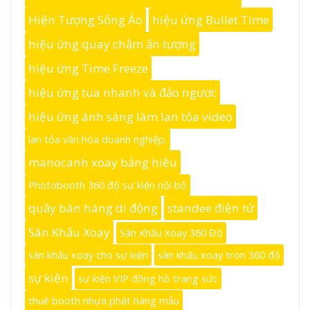
Hiện Tượng Sống Ảo
hiệu ứng Bullet Time
hiệu ứng quay chậm ấn tượng
hiệu ứng Time Freeze
hiệu ứng tua nhanh và đảo ngược
hiệu ứng ánh sáng làm lan tỏa video
lan tỏa văn hóa doanh nghiệp.
manocanh xoay bảng hiệu
Photobooth 360 độ sự kiện nội bộ
quầy bán hàng di động
standee điện tử
Sân Khấu Xoay
Sân Khấu Xoay 360 Độ
sân khấu xoay cho sự kiện
sân khấu xoay tròn 360 độ
sự kiện
sự kiện VIP đồng hồ trang sức
thuê booth nhựa phát hàng mẫu