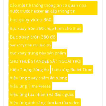
bảo mật hệ thống thông tin cơ quan nhà
nước trước hacker ăn cắp thông tin
bục quay video 360.
Bục xoay tròn 360 chụp hình cho thuê
Bục xoay tròn 360 độ
bục xoay tròn chịu lực lớn
bục xoay trưng bày sản phẩm
CHO THUÊ STANDEE SẮT NGOÀI TRỜI
Hiện Tượng Sống Ảo
hiệu ứng Bullet Time
hiệu ứng quay chậm ấn tượng
hiệu ứng Time Freeze
hiệu ứng tua nhanh và đảo ngược
hiệu ứng ánh sáng làm lan tỏa video