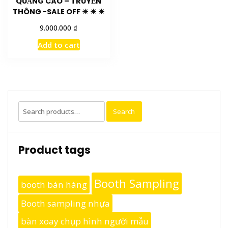
QUẢNG CÁO – TRUYỀN
THÔNG -SALE OFF ☀ ☀ ☀
₫
9.000.000
Add to cart
Search
Search
for:
Product tags
Booth Sampling
booth bán hàng
Booth sampling nhựa
bàn xoay chụp hình người mẫu