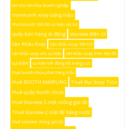
lan tỏa văn hóa doanh nghiệp.
manocanh xoay bảng hiệu
Photobooth 360 độ sự kiện nội bộ
quầy bán hàng di động
standee điện tử
Sân Khấu Xoay
Sân Khấu Xoay 360 Độ
sân khấu xoay cho sự kiện
sân khấu xoay tròn 360 độ
sự kiện
sự kiện VIP đồng hồ trang sức
thuê booth nhựa phát hàng mẫu
thuê BOOTH SAMPLING
Thuê Bục Xoay Tròn
thuê quầy booth nhựa
thuê Standee 2 mặt chống gió lật
Thuê Standee 2 mặt đế bằng nước
thuê standee chống gió lật