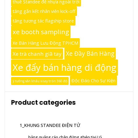
thuê Standee đế nhựa ngoài trời
tăng gắn kết nhân viên kick-off
tăng tương tác flagship store
xe booth sampling
Xe Bán Hàng Lưu Động TPHCM
Xe Đầy Bán Hàng
Xe trà chanh giã tay
Xe đẩy bán hàng di động
Độc Đáo Cho Sự Kiện
ý tưởng sân khấu xoay tròn 360 độ
Product categories
1_KHUNG STANDEE ĐIỆN TỬ
bảng quảng cáo chân đứng ghép tivi LG