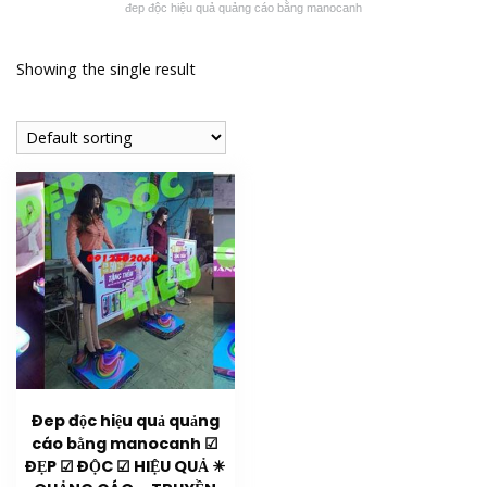
đep độc hiệu quả quảng cáo bằng manocanh
Showing the single result
Đep độc hiệu quả quảng
cáo bằng manocanh ☑
ĐẸP ☑ ĐỘC ☑ HIỆU QUẢ ☀