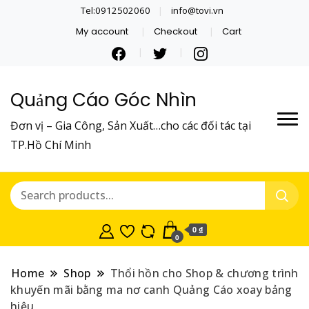
Tel:0912502060
info@tovi.vn
My account
Checkout
Cart
Quảng Cáo Góc Nhìn
Đơn vị – Gia Công, Sản Xuất…cho các đối tác tại
TP.Hồ Chí Minh
0 ₫
0
Home
Shop
Thổi hồn cho Shop & chương trình
khuyến mãi bằng ma nơ canh Quảng Cáo xoay bảng
hiệu