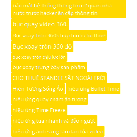
bảo mật hệ thống thông tin cơ quan nhà
nước trước hacker ăn cắp thông tin
bục quay video 360.
Bục xoay tròn 360 chụp hình cho thuê
Bục xoay tròn 360 độ
bục xoay tròn chịu lực lớn
bục xoay trưng bày sản phẩm
CHO THUÊ STANDEE SẮT NGOÀI TRỜI
Hiện Tượng Sống Ảo
hiệu ứng Bullet Time
hiệu ứng quay chậm ấn tượng
hiệu ứng Time Freeze
hiệu ứng tua nhanh và đảo ngược
hiệu ứng ánh sáng làm lan tỏa video