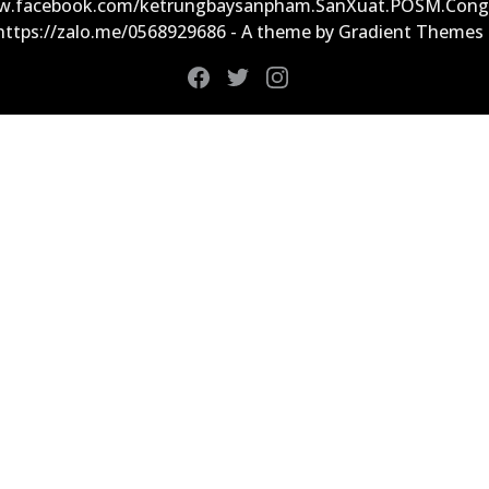
ww.facebook.com/ketrungbaysanpham.SanXuat.POSM.Cong
 https://zalo.me/0568929686 - A theme by Gradient Themes