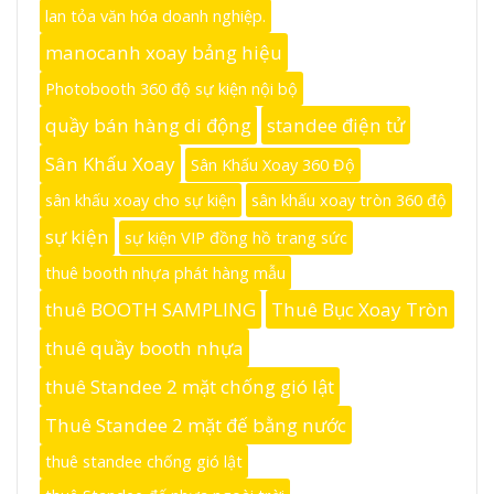
lan tỏa văn hóa doanh nghiệp.
manocanh xoay bảng hiệu
Photobooth 360 độ sự kiện nội bộ
quầy bán hàng di động
standee điện tử
Sân Khấu Xoay
Sân Khấu Xoay 360 Độ
sân khấu xoay cho sự kiện
sân khấu xoay tròn 360 độ
sự kiện
sự kiện VIP đồng hồ trang sức
thuê booth nhựa phát hàng mẫu
thuê BOOTH SAMPLING
Thuê Bục Xoay Tròn
thuê quầy booth nhựa
thuê Standee 2 mặt chống gió lật
Thuê Standee 2 mặt đế bằng nước
thuê standee chống gió lật