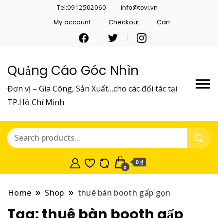
Tel:0912502060
info@tovi.vn
My account
Checkout
Cart
Quảng Cáo Góc Nhìn
Đơn vị – Gia Công, Sản Xuất…cho các đối tác tại
TP.Hồ Chí Minh
0 ₫
0
Home
Shop
thuê bàn booth gấp gọn
Tag:
thuê bàn booth gấp