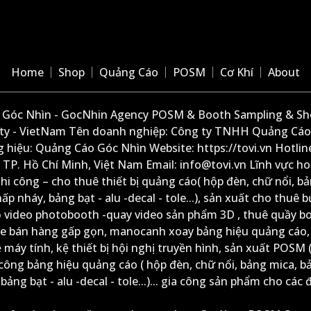
Home
Shop
Quảng Cáo
POSM
Cơ Khí
About
Góc Nhìn - GocNhin Agency POSM & Booth Sampling & She
ity - VietNam Tên doanh nghiệp: Công ty TNHH Quảng Cáo
 hiệu: Quảng Cáo Góc Nhìn Website: https://tovi.vn Hotlin
: TP. Hồ Chí Minh, Việt Nam Email: info@tovi.vn Lĩnh vực h
thi công – cho thuê thiết bị quảng cáo( hộp đèn, chữ nổi, b
ấp nháy, bảng bạt - alu -decal - tole...), sản xuất cho thuê 
ộ video photobooth -quay video sản phẩm 3D , thuê quầy b
xe bán hàng gấp gọn, manocanh xoay bảng hiệu quảng cáo,
ệ máy tính, kệ thiết bị hội nghị truyền hình, sản xuất POSM (
công bảng hiệu quảng cáo ( hộp đèn, chữ nổi, bảng mica, b
ảng bạt - alu -decal - tole...)... gia công sản phẩm cho các đ