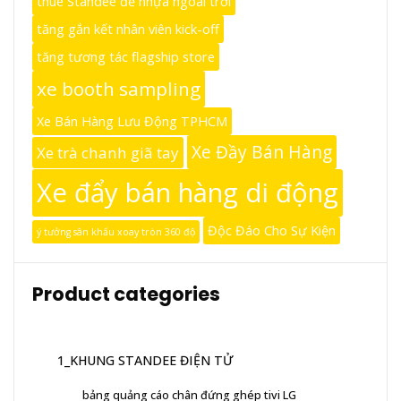
thuê Standee đế nhựa ngoài trời
tăng gắn kết nhân viên kick-off
tăng tương tác flagship store
xe booth sampling
Xe Bán Hàng Lưu Động TPHCM
Xe Đầy Bán Hàng
Xe trà chanh giã tay
Xe đẩy bán hàng di động
Độc Đáo Cho Sự Kiện
ý tưởng sân khấu xoay tròn 360 độ
Product categories
1_KHUNG STANDEE ĐIỆN TỬ
bảng quảng cáo chân đứng ghép tivi LG