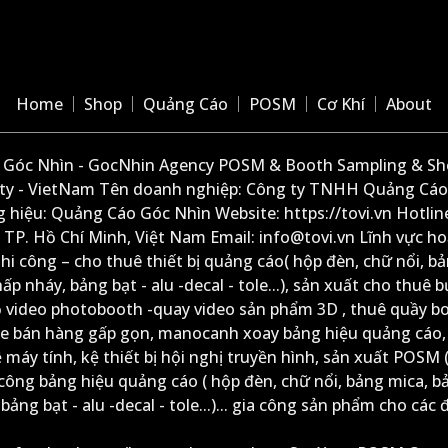
Home
Shop
Quảng Cáo
POSM
Cơ Khí
About
Góc Nhìn - GocNhin Agency POSM & Booth Sampling & She
ity - VietNam Tên doanh nghiệp: Công ty TNHH Quảng Cáo
 hiệu: Quảng Cáo Góc Nhìn Website: https://tovi.vn Hotlin
: TP. Hồ Chí Minh, Việt Nam Email: info@tovi.vn Lĩnh vực h
thi công – cho thuê thiết bị quảng cáo( hộp đèn, chữ nổi, b
ấp nháy, bảng bạt - alu -decal - tole...), sản xuất cho thuê 
ộ video photobooth -quay video sản phẩm 3D , thuê quầy b
xe bán hàng gấp gọn, manocanh xoay bảng hiệu quảng cáo,
ệ máy tính, kệ thiết bị hội nghị truyền hình, sản xuất POSM (
công bảng hiệu quảng cáo ( hộp đèn, chữ nổi, bảng mica, b
ảng bạt - alu -decal - tole...)... gia công sản phẩm cho các đ