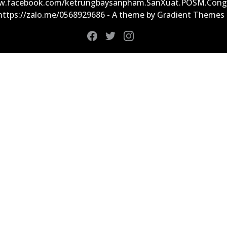
ww.facebook.com/ketrungbaysanpham.SanXuat.POSM.Cong
 https://zalo.me/0568929686 - A theme by Gradient Themes