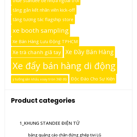
thuê Standee đế nhựa ngoài trời
tăng gắn kết nhân viên kick-off
tăng tương tác flagship store
xe booth sampling
Xe Bán Hàng Lưu Động TPHCM
Xe Đầy Bán Hàng
Xe trà chanh giã tay
Xe đẩy bán hàng di động
Độc Đáo Cho Sự Kiện
ý tưởng sân khấu xoay tròn 360 độ
Product categories
1_KHUNG STANDEE ĐIỆN TỬ
bảng quảng cáo chân đứng ghép tivi LG