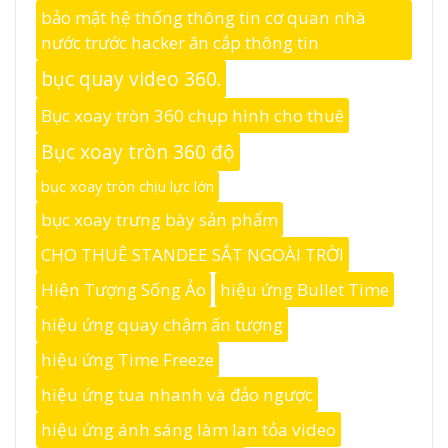
bảo mật hệ thống thông tin cơ quan nhà
nước trước hacker ăn cắp thông tin
bục quay video 360.
Bục xoay tròn 360 chụp hình cho thuê
Bục xoay tròn 360 độ
bục xoay tròn chịu lực lớn
bục xoay trưng bày sản phẩm
CHO THUÊ STANDEE SẮT NGOÀI TRỜI
Hiện Tượng Sống Ảo
hiệu ứng Bullet Time
hiệu ứng quay chậm ấn tượng
hiệu ứng Time Freeze
hiệu ứng tua nhanh và đảo ngược
hiệu ứng ánh sáng làm lan tỏa video