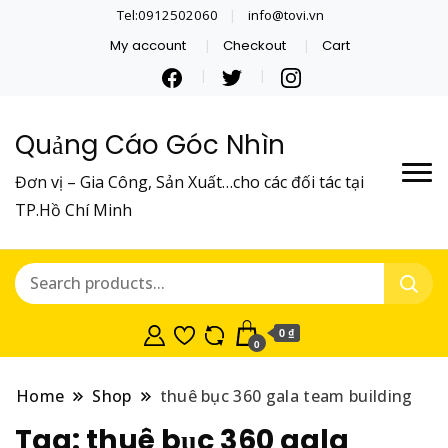
Tel:0912502060
info@tovi.vn
My account
Checkout
Cart
Quảng Cáo Góc Nhìn
Đơn vị – Gia Công, Sản Xuất…cho các đối tác tại
TP.Hồ Chí Minh
0 ₫
0
Home
Shop
thuê bục 360 gala team building
Tag:
thuê bục 360 gala