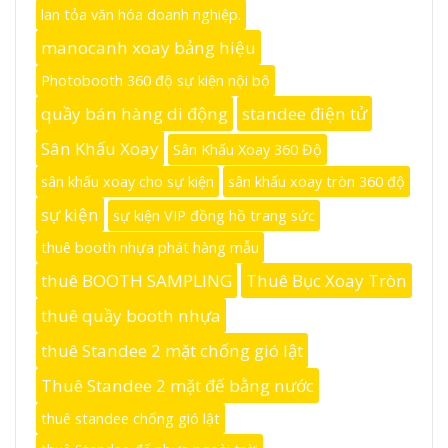
lan tỏa văn hóa doanh nghiệp.
manocanh xoay bảng hiệu
Photobooth 360 độ sự kiện nội bộ
quầy bán hàng di động
standee điện tử
Sân Khấu Xoay
Sân Khấu Xoay 360 Độ
sân khấu xoay cho sự kiện
sân khấu xoay tròn 360 độ
sự kiện
sự kiện VIP đồng hồ trang sức
thuê booth nhựa phát hàng mẫu
thuê BOOTH SAMPLING
Thuê Bục Xoay Tròn
thuê quầy booth nhựa
thuê Standee 2 mặt chống gió lật
Thuê Standee 2 mặt đế bằng nước
thuê standee chống gió lật