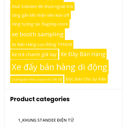
thuê Standee đế nhựa ngoài trời
tăng gắn kết nhân viên kick-off
tăng tương tác flagship store
xe booth sampling
Xe Bán Hàng Lưu Động TPHCM
Xe Đầy Bán Hàng
Xe trà chanh giã tay
Xe đẩy bán hàng di động
Độc Đáo Cho Sự Kiện
ý tưởng sân khấu xoay tròn 360 độ
Product categories
1_KHUNG STANDEE ĐIỆN TỬ