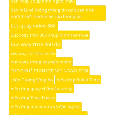
bàn xoay chụp hình người mẫu
bảo mật hệ thống thông tin cơ quan nhà
nước trước hacker ăn cắp thông tin
bục quay video 360.
Bục xoay tròn 360 chụp hình cho thuê
Bục xoay tròn 360 độ
bục xoay tròn chịu lực lớn
bục xoay trưng bày sản phẩm
CHO THUÊ STANDEE SẮT NGOÀI TRỜI
Hiện Tượng Sống Ảo
hiệu ứng Bullet Time
hiệu ứng quay chậm ấn tượng
hiệu ứng Time Freeze
hiệu ứng tua nhanh và đảo ngược