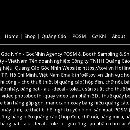
Home
Shop
Quảng Cáo
POSM
Cơ Khí
About
Góc Nhìn - GocNhin Agency POSM & Booth Sampling & She
ity - VietNam Tên doanh nghiệp: Công ty TNHH Quảng Cáo
 hiệu: Quảng Cáo Góc Nhìn Website: https://tovi.vn Hotlin
: TP. Hồ Chí Minh, Việt Nam Email: info@tovi.vn Lĩnh vực h
thi công – cho thuê thiết bị quảng cáo( hộp đèn, chữ nổi, b
ấp nháy, bảng bạt - alu -decal - tole...), sản xuất cho thuê 
ộ video photobooth -quay video sản phẩm 3D , thuê quầy b
xe bán hàng gấp gọn, manocanh xoay bảng hiệu quảng cáo,
ệ máy tính, kệ thiết bị hội nghị truyền hình, sản xuất POSM (
công bảng hiệu quảng cáo ( hộp đèn, chữ nổi, bảng mica, b
ảng bạt - alu -decal - tole...)... gia công sản phẩm cho các đ