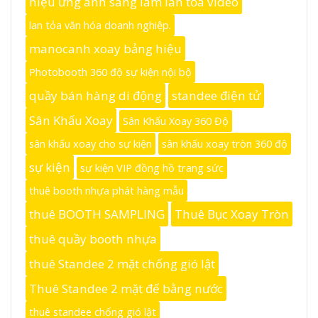
hiệu ứng ánh sáng làm lan tỏa video
lan tỏa văn hóa doanh nghiệp.
manocanh xoay bảng hiệu
Photobooth 360 độ sự kiện nội bộ
quầy bán hàng di động
standee điện tử
Sân Khấu Xoay
Sân Khấu Xoay 360 Độ
sân khấu xoay cho sự kiện
sân khấu xoay tròn 360 độ
sự kiện
sự kiện VIP đồng hồ trang sức
thuê booth nhựa phát hàng mẫu
thuê BOOTH SAMPLING
Thuê Bục Xoay Tròn
thuê quầy booth nhựa
thuê Standee 2 mặt chống gió lật
Thuê Standee 2 mặt đế bằng nước
thuê standee chống gió lật