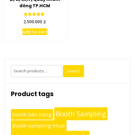
đông TP.HCM
Rated
₫
2.500.000
5.00
out of 5
Add to cart
Search
Search
for:
Product tags
Booth Sampling
booth bán hàng
Booth sampling nhựa