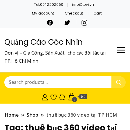
Tel:0912502060
info@tovi.vn
My account
Checkout
Cart
Quảng Cáo Góc Nhìn
Đơn vị – Gia Công, Sản Xuất…cho các đối tác tại
TP.Hồ Chí Minh
0 ₫
0
Home
Shop
thuê bục 360 video tại TP.HCM
Tag:
thuê bục 360 video tại