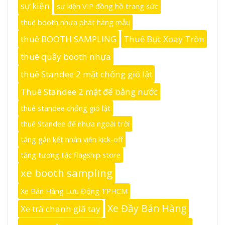
sự kiện
sự kiện VIP đồng hồ trang sức
thuê booth nhựa phát hàng mẫu
thuê BOOTH SAMPLING
Thuê Bục Xoay Tròn
thuê quầy booth nhựa
thuê Standee 2 mặt chống gió lật
Thuê Standee 2 mặt đế bằng nước
thuê standee chống gió lật
thuê Standee đế nhựa ngoài trời
tăng gắn kết nhân viên kick-off
tăng tương tác flagship store
xe booth sampling
Xe Bán Hàng Lưu Động TPHCM
Xe Đầy Bán Hàng
Xe trà chanh giã tay