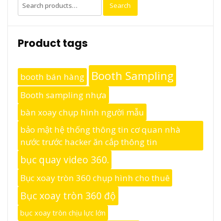
Search
Search
for:
Product tags
Booth Sampling
booth bán hàng
Booth sampling nhựa
bàn xoay chụp hình người mẫu
bảo mật hệ thống thông tin cơ quan nhà
nước trước hacker ăn cắp thông tin
bục quay video 360.
Bục xoay tròn 360 chụp hình cho thuê
Bục xoay tròn 360 độ
bục xoay tròn chịu lực lớn