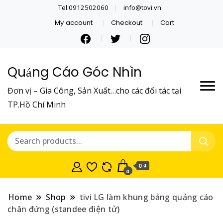
Tel:0912502060
info@tovi.vn
My account
Checkout
Cart
Quảng Cáo Góc Nhìn
Đơn vị – Gia Công, Sản Xuất…cho các đối tác tại
TP.Hồ Chí Minh
0 ₫
0
Home
Shop
tivi LG làm khung bảng quảng cáo
chân đứng (standee điện tử)