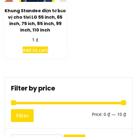
Khung Standee điện tử bảo
vệ cho tivi LG 55 inch, 65
inch, 75 ich, 85 inch, 99
inch, 110 inch
₫
1
Add to cart
Filter by price
Min
Max
Price:
0 ₫
—
10 ₫
Filter
price
price