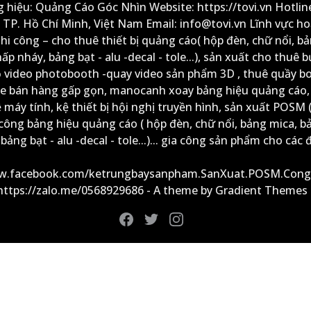
 hiệu: Quảng Cáo Góc Nhìn Website: https://tovi.vn Hotlin
: TP. Hồ Chí Minh, Việt Nam Email: info@tovi.vn Lĩnh vực h
thi công – cho thuê thiết bị quảng cáo( hộp đèn, chữ nổi, b
ấp nháy, bảng bạt - alu -decal - tole...), sản xuất cho thuê 
ộ video photobooth -quay video sản phẩm 3D , thuê quầy b
xe bán hàng gấp gọn, manocanh xoay bảng hiệu quảng cáo,
ệ máy tính, kệ thiết bị hội nghị truyền hình, sản xuất POSM (
công bảng hiệu quảng cáo ( hộp đèn, chữ nổi, bảng mica, b
ảng bạt - alu -decal - tole...)... gia công sản phẩm cho các đ
ww.facebook.com/ketrungbaysanpham.SanXuat.POSM.Cong
 https://zalo.me/0568929686 - A theme by Gradient Themes