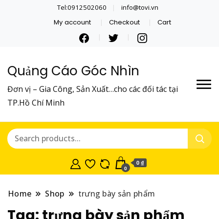
Tel:0912502060
info@tovi.vn
My account
Checkout
Cart
Quảng Cáo Góc Nhìn
Đơn vị – Gia Công, Sản Xuất…cho các đối tác tại
TP.Hồ Chí Minh
0 ₫
0
Home
Shop
trưng bày sản phẩm
Tag:
trưng bày sản phẩm