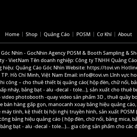
Home
Shop
Quảng Cáo
POSM
Cơ Khí
About
Góc Nhìn - GocNhin Agency POSM & Booth Sampling & She
ity - VietNam Tên doanh nghiệp: Công ty TNHH Quảng Cáo
 hiệu: Quảng Cáo Góc Nhìn Website: https://tovi.vn Hotlin
: TP. Hồ Chí Minh, Việt Nam Email: info@tovi.vn Lĩnh vực h
thi công – cho thuê thiết bị quảng cáo( hộp đèn, chữ nổi, b
ấp nháy, bảng bạt - alu -decal - tole...), sản xuất cho thuê 
ộ video photobooth -quay video sản phẩm 3D , thuê quầy b
xe bán hàng gấp gọn, manocanh xoay bảng hiệu quảng cáo,
ệ máy tính, kệ thiết bị hội nghị truyền hình, sản xuất POSM (
công bảng hiệu quảng cáo ( hộp đèn, chữ nổi, bảng mica, b
ảng bạt - alu -decal - tole...)... gia công sản phẩm cho các đ