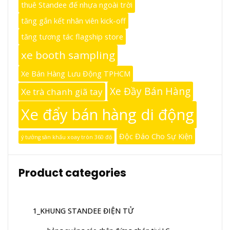
thuê Standee đế nhựa ngoài trời
tăng gắn kết nhân viên kick-off
tăng tương tác flagship store
xe booth sampling
Xe Bán Hàng Lưu Động TPHCM
Xe Đầy Bán Hàng
Xe trà chanh giã tay
Xe đẩy bán hàng di động
Độc Đáo Cho Sự Kiện
ý tưởng sân khấu xoay tròn 360 độ
Product categories
1_KHUNG STANDEE ĐIỆN TỬ