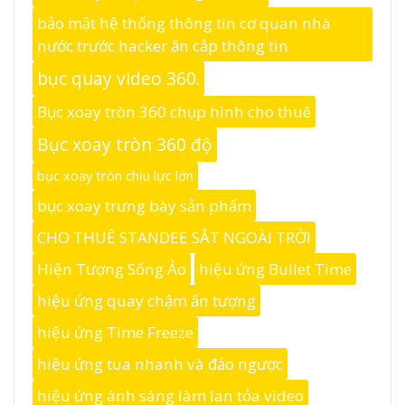
bảo mật hệ thống thông tin cơ quan nhà
nước trước hacker ăn cắp thông tin
bục quay video 360.
Bục xoay tròn 360 chụp hình cho thuê
Bục xoay tròn 360 độ
bục xoay tròn chịu lực lớn
bục xoay trưng bày sản phẩm
CHO THUÊ STANDEE SẮT NGOÀI TRỜI
Hiện Tượng Sống Ảo
hiệu ứng Bullet Time
hiệu ứng quay chậm ấn tượng
hiệu ứng Time Freeze
hiệu ứng tua nhanh và đảo ngược
hiệu ứng ánh sáng làm lan tỏa video