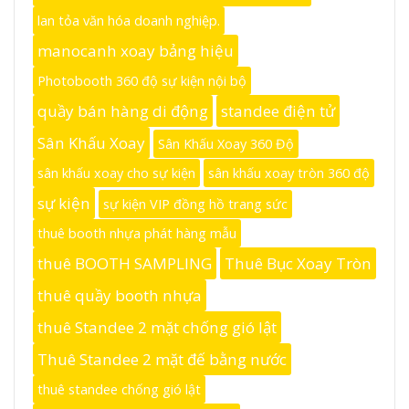
lan tỏa văn hóa doanh nghiệp.
manocanh xoay bảng hiệu
Photobooth 360 độ sự kiện nội bộ
quầy bán hàng di động
standee điện tử
Sân Khấu Xoay
Sân Khấu Xoay 360 Độ
sân khấu xoay cho sự kiện
sân khấu xoay tròn 360 độ
sự kiện
sự kiện VIP đồng hồ trang sức
thuê booth nhựa phát hàng mẫu
thuê BOOTH SAMPLING
Thuê Bục Xoay Tròn
thuê quầy booth nhựa
thuê Standee 2 mặt chống gió lật
Thuê Standee 2 mặt đế bằng nước
thuê standee chống gió lật