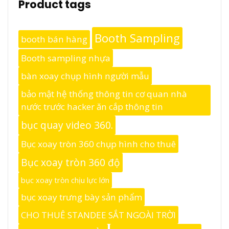
Product tags
Booth Sampling
booth bán hàng
Booth sampling nhựa
bàn xoay chụp hình người mẫu
bảo mật hệ thống thông tin cơ quan nhà
nước trước hacker ăn cắp thông tin
bục quay video 360.
Bục xoay tròn 360 chụp hình cho thuê
Bục xoay tròn 360 độ
bục xoay tròn chịu lực lớn
bục xoay trưng bày sản phẩm
CHO THUÊ STANDEE SẮT NGOÀI TRỜI