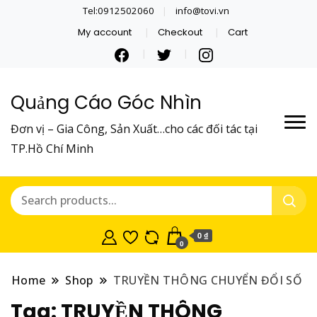
Tel:0912502060
info@tovi.vn
My account
Checkout
Cart
Quảng Cáo Góc Nhìn
Đơn vị – Gia Công, Sản Xuất…cho các đối tác tại
TP.Hồ Chí Minh
0 ₫
0
Home
Shop
TRUYỀN THÔNG CHUYỂN ĐỔI SỐ
Tag:
TRUYỀN THÔNG