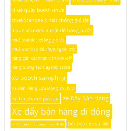
thuê quầy booth nhựa
thuê Standee 2 mặt chống gió lật
Thuê Standee 2 mặt đế bằng nước
thuê standee chống gió lật
thuê Standee đế nhựa ngoài trời
tăng gắn kết nhân viên kick-off
tăng tương tác flagship store
xe booth sampling
Xe Bán Hàng Lưu Động TPHCM
Xe Đầy Bán Hàng
Xe trà chanh giã tay
Xe đẩy bán hàng di động
Độc Đáo Cho Sự Kiện
ý tưởng sân khấu xoay tròn 360 độ