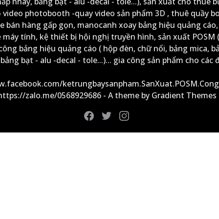
ấp nháy, bảng bạt - alu -decal - tole...), sản xuất cho thuê 
ộ video photobooth -quay video sản phẩm 3D , thuê quầy b
xe bán hàng gấp gọn, manocanh xoay bảng hiệu quảng cáo,
ệ máy tính, kệ thiết bị hội nghị truyền hình, sản xuất POSM (
công bảng hiệu quảng cáo ( hộp đèn, chữ nổi, bảng mica, b
ảng bạt - alu -decal - tole...)... gia công sản phẩm cho các đ
ww.facebook.com/ketrungbaysanpham.SanXuat.POSM.Cong
 https://zalo.me/0568929686 - A theme by Gradient Themes