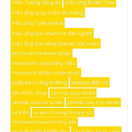
Hiện Tượng Sống Ảo
hiệu ứng Bullet Time
hiệu ứng quay chậm ấn tượng
hiệu ứng Time Freeze
hiệu ứng tua nhanh và đảo ngược
hiệu ứng ánh sáng làm lan tỏa video
lan tỏa văn hóa doanh nghiệp.
manocanh xoay bảng hiệu
Photobooth 360 độ sự kiện nội bộ
quầy bán hàng di động
standee điện tử
Sân Khấu Xoay
Sân Khấu Xoay 360 Độ
sân khấu xoay cho sự kiện
sân khấu xoay tròn 360 độ
sự kiện
sự kiện VIP đồng hồ trang sức
thuê booth nhựa phát hàng mẫu
thuê BOOTH SAMPLING
Thuê Bục Xoay Tròn