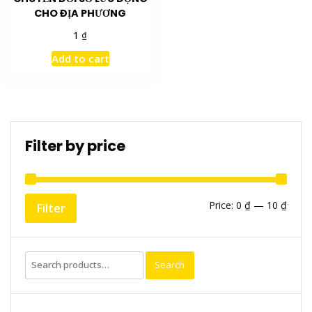
CHO ĐỊA PHƯƠNG
₫
1
Add to cart
Filter by price
Min
Max
Price:
0 ₫
—
10 ₫
Filter
price
price
Search
Search
for: