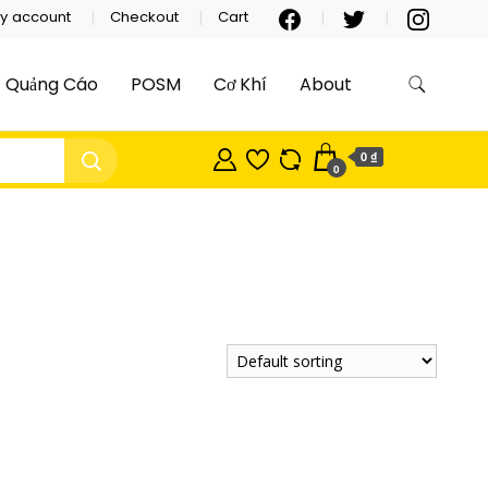
y account
Checkout
Cart
Quảng Cáo
POSM
Cơ Khí
About
0 ₫
0