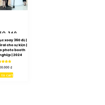
c xoay 360 độ |
ral cho sự kiện |
o photo booth
ghiệp | 2024
Rated
₫
00.000
5.00
ut of 5
 to cart