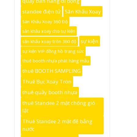
quầy bán hàng di động
standee điện tử
Sân Khấu Xoay
Sân Khấu Xoay 360 Độ
sân khấu xoay cho sự kiện
sự kiện
sân khấu xoay tròn 360 độ
sự kiện VIP đồng hồ trang sức
thuê booth nhựa phát hàng mẫu
thuê BOOTH SAMPLING
Thuê Bục Xoay Tròn
thuê quầy booth nhựa
thuê Standee 2 mặt chống gió
lật
Thuê Standee 2 mặt đế bằng
nước