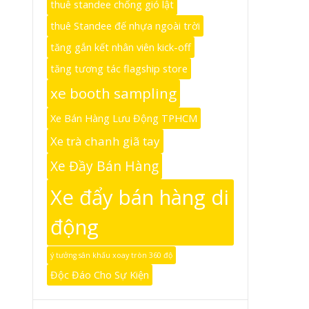
thuê standee chống gió lật
thuê Standee đế nhựa ngoài trời
tăng gắn kết nhân viên kick-off
tăng tương tác flagship store
xe booth sampling
Xe Bán Hàng Lưu Động TPHCM
Xe trà chanh giã tay
Xe Đầy Bán Hàng
Xe đẩy bán hàng di
động
ý tưởng sân khấu xoay tròn 360 độ
Độc Đáo Cho Sự Kiện