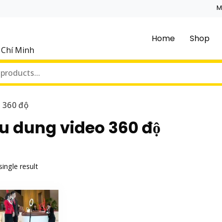
M
Home
Shop
ồ Chí Minh
o 360 độ
su dung video 360 độ
ingle result