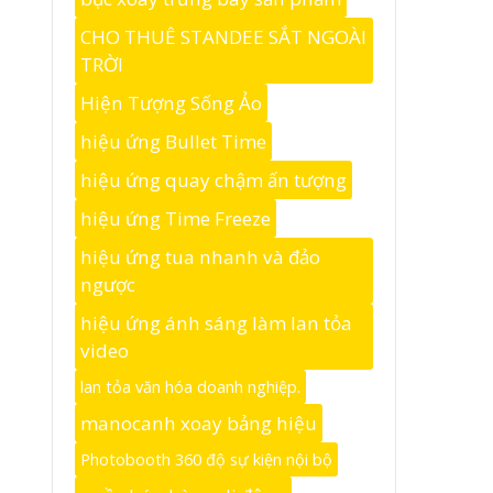
CHO THUÊ STANDEE SẮT NGOÀI
TRỜI
Hiện Tượng Sống Ảo
hiệu ứng Bullet Time
hiệu ứng quay chậm ấn tượng
hiệu ứng Time Freeze
hiệu ứng tua nhanh và đảo
ngược
hiệu ứng ánh sáng làm lan tỏa
video
lan tỏa văn hóa doanh nghiệp.
manocanh xoay bảng hiệu
Photobooth 360 độ sự kiện nội bộ