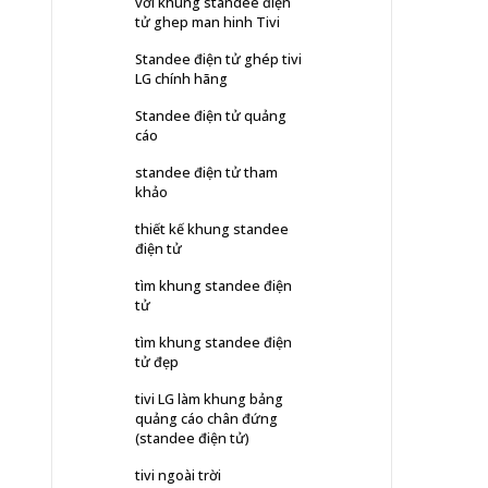
với khung standee điện
tử ghep man hinh Tivi
Standee điện tử ghép tivi
LG chính hãng
Standee điện tử quảng
cáo
standee điện tử tham
khảo
thiết kế khung standee
điện tử
tìm khung standee điện
tử
tìm khung standee điện
tử đẹp
tivi LG làm khung bảng
quảng cáo chân đứng
(standee điện tử)
tivi ngoài trời