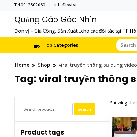
Tel:0912502060
info@tovi.vn
Quảng Cáo Góc Nhìn
Đơn vị – Gia Công, Sản Xuất…cho các đối tác tại TP.H
Top Categories
Home
Shop
viral truyền thông su dung vide
Tag:
viral truyền thông 
Showing the s
Search
Search
for:
Product tags