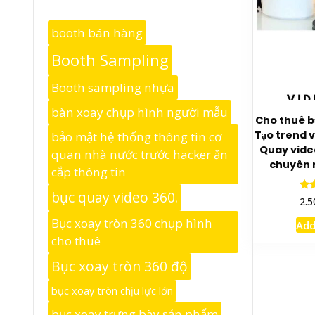
booth bán hàng
Booth Sampling
Booth sampling nhựa
bàn xoay chụp hình người mẫu
Cho thuê bụ
Tạo trend vi
bảo mật hệ thống thông tin cơ
Quay vide
quan nhà nước trước hacker ăn
chuyên n
cắp thông tin
bục quay video 360.
2.5
o
Bục xoay tròn 360 chụp hình
Add
cho thuê
Bục xoay tròn 360 độ
bục xoay tròn chịu lực lớn
bục xoay trưng bày sản phẩm