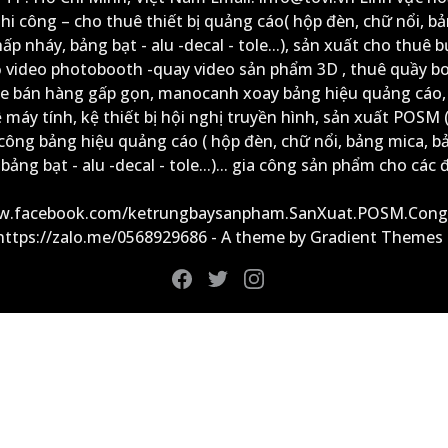
thi công – cho thuê thiết bị quảng cáo( hộp đèn, chữ nổi, b
ấp nháy, bảng bạt - alu -decal - tole...), sản xuất cho thuê 
ộ video photobooth -quay video sản phẩm 3D , thuê quầy b
xe bán hàng gấp gọn, manocanh xoay bảng hiệu quảng cáo,
ệ máy tính, kệ thiết bị hội nghị truyền hình, sản xuất POSM (
công bảng hiệu quảng cáo ( hộp đèn, chữ nổi, bảng mica, b
ảng bạt - alu -decal - tole...)... gia công sản phẩm cho các đ
ww.facebook.com/ketrungbaysanpham.SanXuat.POSM.Cong
 https://zalo.me/0568929686 - A theme by Gradient Themes