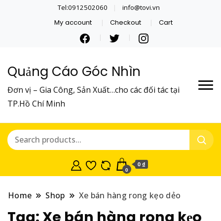
Tel:0912502060
info@tovi.vn
My account
Checkout
Cart
Quảng Cáo Góc Nhìn
Đơn vị – Gia Công, Sản Xuất…cho các đối tác tại
TP.Hồ Chí Minh
0 ₫
0
Home
Shop
Xe bán hàng rong kẹo dẻo
Tag:
Xe bán hàng rong kẹo