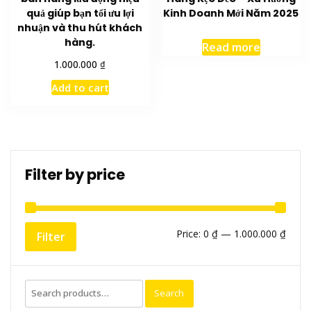
quả giúp bạn tối ưu lợi
Kinh Doanh Mới Năm 2025
nhuận và thu hút khách
hàng.
Read more
₫
1.000.000
Add to cart
Filter by price
Min
Max
Price:
0 ₫
—
1.000.000 ₫
Filter
price
price
Search
Search
for: