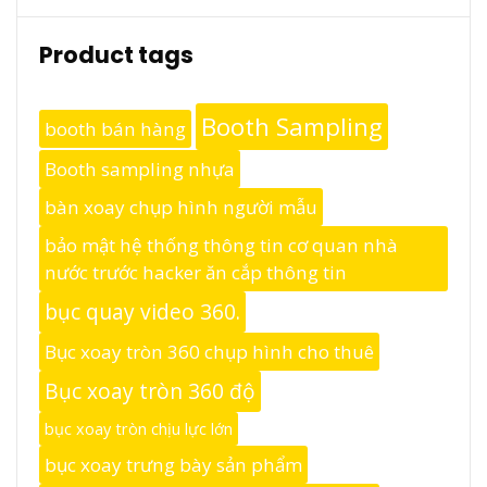
Product tags
Booth Sampling
booth bán hàng
Booth sampling nhựa
bàn xoay chụp hình người mẫu
bảo mật hệ thống thông tin cơ quan nhà
nước trước hacker ăn cắp thông tin
bục quay video 360.
Bục xoay tròn 360 chụp hình cho thuê
Bục xoay tròn 360 độ
bục xoay tròn chịu lực lớn
bục xoay trưng bày sản phẩm