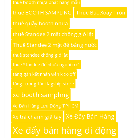
thuê booth nhựa phát hàng mẫu
thuê BOOTH SAMPLING
Thuê Bục Xoay Tròn
thuê quầy booth nhựa
thuê Standee 2 mặt chống gió lật
Thuê Standee 2 mặt đế bằng nước
thuê standee chống gió lật
thuê Standee đế nhựa ngoài trời
tăng gắn kết nhân viên kick-off
tăng tương tác flagship store
xe booth sampling
Xe Bán Hàng Lưu Động TPHCM
Xe Đầy Bán Hàng
Xe trà chanh giã tay
Xe đẩy bán hàng di động