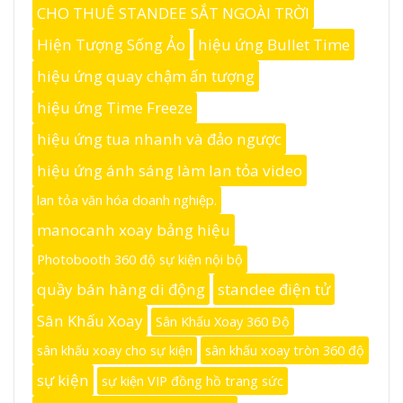
CHO THUÊ STANDEE SẮT NGOÀI TRỜI
Hiện Tượng Sống Ảo
hiệu ứng Bullet Time
hiệu ứng quay chậm ấn tượng
hiệu ứng Time Freeze
hiệu ứng tua nhanh và đảo ngược
hiệu ứng ánh sáng làm lan tỏa video
lan tỏa văn hóa doanh nghiệp.
manocanh xoay bảng hiệu
Photobooth 360 độ sự kiện nội bộ
quầy bán hàng di động
standee điện tử
Sân Khấu Xoay
Sân Khấu Xoay 360 Độ
sân khấu xoay cho sự kiện
sân khấu xoay tròn 360 độ
sự kiện
sự kiện VIP đồng hồ trang sức