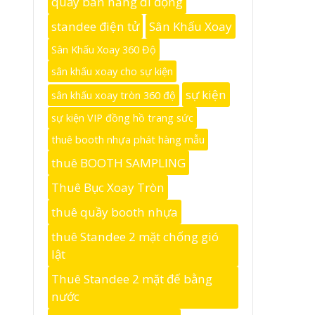
quầy bán hàng di động
standee điện tử
Sân Khấu Xoay
Sân Khấu Xoay 360 Độ
sân khấu xoay cho sự kiện
sự kiện
sân khấu xoay tròn 360 độ
sự kiện VIP đồng hồ trang sức
thuê booth nhựa phát hàng mẫu
thuê BOOTH SAMPLING
Thuê Bục Xoay Tròn
thuê quầy booth nhựa
thuê Standee 2 mặt chống gió
lật
Thuê Standee 2 mặt đế bằng
nước