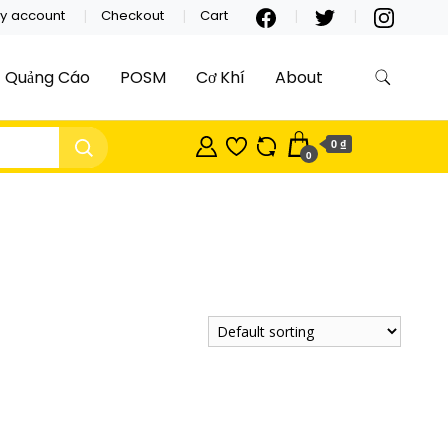
y account
Checkout
Cart
Quảng Cáo
POSM
Cơ Khí
About
0 ₫
0