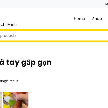
M
Home
Shop
ồ Chí Minh
n
ã tay gấp gọn
ingle result