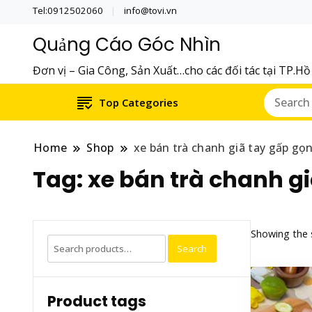
Tel:0912502060
info@tovi.vn
Quảng Cáo Góc Nhìn
Đơn vị – Gia Công, Sản Xuất…cho các đối tác tại TP.H
Top Categories
Home
Shop
xe bán trà chanh giã tay gấp gọ
Tag:
xe bán trà chanh gi
Showing the s
Search
Search
for:
Product tags