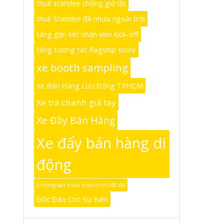
thuê standee chống gió lật
thuê Standee đế nhựa ngoài trời
tăng gắn kết nhân viên kick-off
tăng tương tác flagship store
xe booth sampling
Xe Bán Hàng Lưu Động TPHCM
Xe trà chanh giã tay
Xe Đầy Bán Hàng
Xe đẩy bán hàng di
động
ý tưởng sân khấu xoay tròn 360 độ
Độc Đáo Cho Sự Kiện