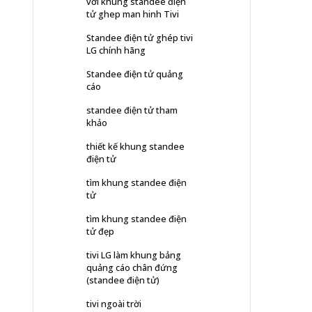
với khung standee điện
tử ghep man hinh Tivi
Standee điện tử ghép tivi
LG chính hãng
Standee điện tử quảng
cáo
standee điện tử tham
khảo
thiết kế khung standee
điện tử
tìm khung standee điện
tử
tìm khung standee điện
tử đẹp
tivi LG làm khung bảng
quảng cáo chân đứng
(standee điện tử)
tivi ngoài trời