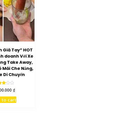
h Giã Tay” HOT
nh doanh Với Xe
àng Take Away,
ó Mái Che Nắng,
e Di Chuyển
ted
₫
00.000
.00
t of
 to cart
5