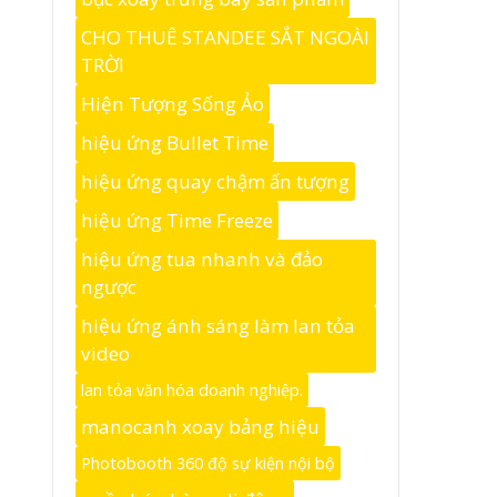
CHO THUÊ STANDEE SẮT NGOÀI
TRỜI
Hiện Tượng Sống Ảo
hiệu ứng Bullet Time
hiệu ứng quay chậm ấn tượng
hiệu ứng Time Freeze
hiệu ứng tua nhanh và đảo
ngược
hiệu ứng ánh sáng làm lan tỏa
video
lan tỏa văn hóa doanh nghiệp.
manocanh xoay bảng hiệu
Photobooth 360 độ sự kiện nội bộ