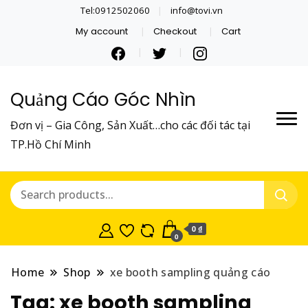
Tel:0912502060
info@tovi.vn
My account
Checkout
Cart
Quảng Cáo Góc Nhìn
Đơn vị – Gia Công, Sản Xuất…cho các đối tác tại
TP.Hồ Chí Minh
0 ₫
0
Home
Shop
xe booth sampling quảng cáo
Tag:
xe booth sampling