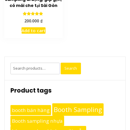
có mái che tại Sài Gòn
Rated
₫
200.000
5.00
out of 5
Add to cart
Search
Search
for:
Product tags
Booth Sampling
booth bán hàng
Booth sampling nhựa