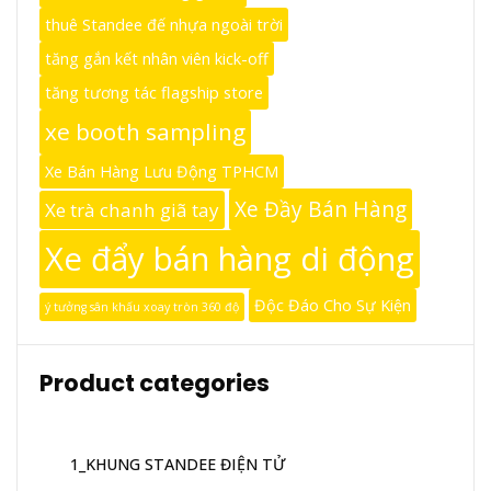
thuê Standee đế nhựa ngoài trời
tăng gắn kết nhân viên kick-off
tăng tương tác flagship store
xe booth sampling
Xe Bán Hàng Lưu Động TPHCM
Xe Đầy Bán Hàng
Xe trà chanh giã tay
Xe đẩy bán hàng di động
Độc Đáo Cho Sự Kiện
ý tưởng sân khấu xoay tròn 360 độ
Product categories
1_KHUNG STANDEE ĐIỆN TỬ