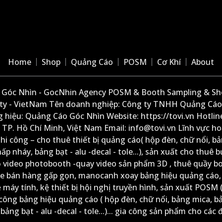
Home
Shop
Quảng Cáo
POSM
Cơ Khí
About
Góc Nhìn - GocNhin Agency POSM & Booth Sampling & She
ity - VietNam Tên doanh nghiệp: Công ty TNHH Quảng Cáo
 hiệu: Quảng Cáo Góc Nhìn Website: https://tovi.vn Hotlin
: TP. Hồ Chí Minh, Việt Nam Email: info@tovi.vn Lĩnh vực h
thi công – cho thuê thiết bị quảng cáo( hộp đèn, chữ nổi, b
ấp nháy, bảng bạt - alu -decal - tole...), sản xuất cho thuê 
ộ video photobooth -quay video sản phẩm 3D , thuê quầy b
xe bán hàng gấp gọn, manocanh xoay bảng hiệu quảng cáo,
ệ máy tính, kệ thiết bị hội nghị truyền hình, sản xuất POSM (
công bảng hiệu quảng cáo ( hộp đèn, chữ nổi, bảng mica, b
ảng bạt - alu -decal - tole...)... gia công sản phẩm cho các đ