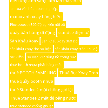
hiệu ứng ánh sáng làm lan tỏa video
lan tỏa văn hóa doanh nghiệp.
manocanh xoay bảng hiệu
Photobooth 360 độ sự kiện nội bộ
quầy bán hàng di động
standee điện tử
Sân Khấu Xoay
Sân Khấu Xoay 360 Độ
sân khấu xoay cho sự kiện
sân khấu xoay tròn 360 độ
sự kiện
sự kiện VIP đồng hồ trang sức
thuê booth nhựa phát hàng mẫu
thuê BOOTH SAMPLING
Thuê Bục Xoay Tròn
thuê quầy booth nhựa
thuê Standee 2 mặt chống gió lật
Thuê Standee 2 mặt đế bằng nước
thuê standee chống gió lật