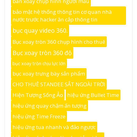
bàn xoay chụp hình người mẫu
bảo mật hệ thống thông tin cơ quan nhà
nước trước hacker ăn cắp thông tin
bục quay video 360.
Bục xoay tròn 360 chụp hình cho thuê
Bục xoay tròn 360 độ
bục xoay tròn chịu lực lớn
bục xoay trưng bày sản phẩm
CHO THUÊ STANDEE SẮT NGOÀI TRỜI
Hiện Tượng Sống Ảo
hiệu ứng Bullet Time
hiệu ứng quay chậm ấn tượng
hiệu ứng Time Freeze
hiệu ứng tua nhanh và đảo ngược