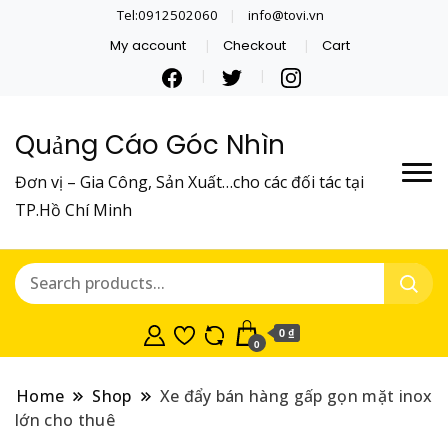
Tel:0912502060
info@tovi.vn
My account
Checkout
Cart
Quảng Cáo Góc Nhìn
Đơn vị – Gia Công, Sản Xuất…cho các đối tác tại
TP.Hồ Chí Minh
0 ₫
0
Home
Shop
Xe đẩy bán hàng gấp gọn mặt inox
lớn cho thuê