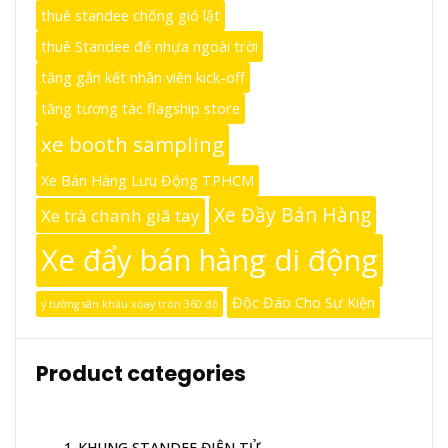
thuê standee chống gió lật
thuê Standee đế nhựa ngoài trời
tăng gắn kết nhân viên kick-off
tăng tương tác flagship store
xe booth sampling
Xe Bán Hàng Lưu Động TPHCM
Xe Đầy Bán Hàng
Xe trà chanh giã tay
Xe đẩy bán hàng di động
Độc Đáo Cho Sự Kiện
ý tưởng sân khấu xoay tròn 360 độ
Product categories
1_KHUNG STANDEE ĐIỆN TỬ