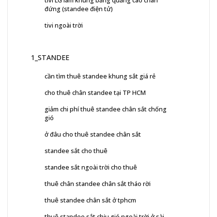
tivi LG làm khung bảng quảng cáo chân
đứng (standee điện tử)
tivi ngoài trời
1_STANDEE
cần tìm thuê standee khung sắt giá rẻ
cho thuê chân standee tại TP HCM
giảm chi phí thuê standee chân sắt chống
gió
ở đâu cho thuê standee chân sắt
standee sắt cho thuê
standee sắt ngoài trời cho thuê
thuê chân standee chân sắt tháo rời
thuê standee chân sắt ở tphcm
thuê standee sắt chịu gió ngoài trời ở sài