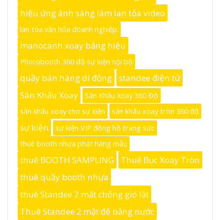
hiệu ứng ánh sáng làm lan tỏa video
lan tỏa văn hóa doanh nghiệp.
manocanh xoay bảng hiệu
Photobooth 360 độ sự kiện nội bộ
quầy bán hàng di động
standee điện tử
Sân Khấu Xoay
Sân Khấu Xoay 360 Độ
sân khấu xoay cho sự kiện
sân khấu xoay tròn 360 độ
sự kiện
sự kiện VIP đồng hồ trang sức
thuê booth nhựa phát hàng mẫu
thuê BOOTH SAMPLING
Thuê Bục Xoay Tròn
thuê quầy booth nhựa
thuê Standee 2 mặt chống gió lật
Thuê Standee 2 mặt đế bằng nước