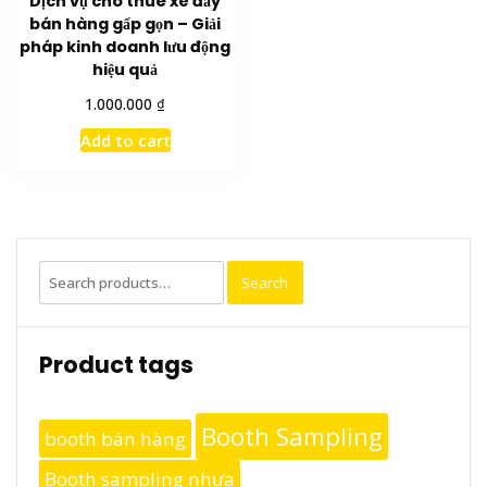
Dịch vụ cho thuê xe đẩy
bán hàng gấp gọn – Giải
pháp kinh doanh lưu động
hiệu quả
₫
1.000.000
Add to cart
Search
Search
for:
Product tags
Booth Sampling
booth bán hàng
Booth sampling nhựa