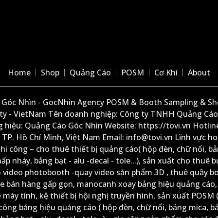
Home
Shop
Quảng Cáo
POSM
Cơ Khí
About
Góc Nhìn - GocNhin Agency POSM & Booth Sampling & She
ity - VietNam Tên doanh nghiệp: Công ty TNHH Quảng Cáo
 hiệu: Quảng Cáo Góc Nhìn Website: https://tovi.vn Hotlin
: TP. Hồ Chí Minh, Việt Nam Email: info@tovi.vn Lĩnh vực h
thi công – cho thuê thiết bị quảng cáo( hộp đèn, chữ nổi, b
ấp nháy, bảng bạt - alu -decal - tole...), sản xuất cho thuê 
ộ video photobooth -quay video sản phẩm 3D , thuê quầy b
xe bán hàng gấp gọn, manocanh xoay bảng hiệu quảng cáo,
ệ máy tính, kệ thiết bị hội nghị truyền hình, sản xuất POSM (
công bảng hiệu quảng cáo ( hộp đèn, chữ nổi, bảng mica, b