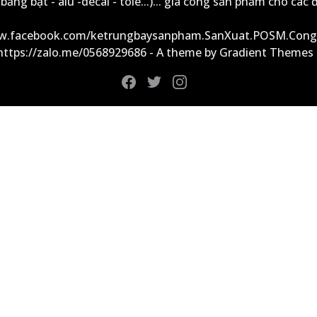
ảng bạt - alu -decal - tole...)... gia công sản phẩm cho các đ
ww.facebook.com/ketrungbaysanpham.SanXuat.POSM.Cong
 https://zalo.me/0568929686 - A theme by Gradient Themes