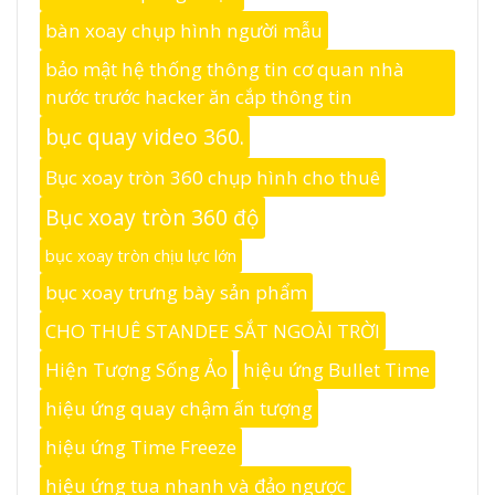
bàn xoay chụp hình người mẫu
bảo mật hệ thống thông tin cơ quan nhà
nước trước hacker ăn cắp thông tin
bục quay video 360.
Bục xoay tròn 360 chụp hình cho thuê
Bục xoay tròn 360 độ
bục xoay tròn chịu lực lớn
bục xoay trưng bày sản phẩm
CHO THUÊ STANDEE SẮT NGOÀI TRỜI
Hiện Tượng Sống Ảo
hiệu ứng Bullet Time
hiệu ứng quay chậm ấn tượng
hiệu ứng Time Freeze
hiệu ứng tua nhanh và đảo ngược