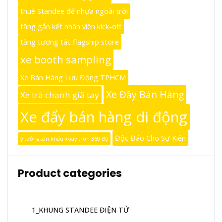
thuê Standee đế nhựa ngoài trời
tăng gắn kết nhân viên kick-off
tăng tương tác flagship store
xe booth sampling
Xe Bán Hàng Lưu Động TPHCM
Xe Đầy Bán Hàng
Xe trà chanh giã tay
Xe đẩy bán hàng di động
Độc Đáo Cho Sự Kiện
ý tưởng sân khấu xoay tròn 360 độ
Product categories
1_KHUNG STANDEE ĐIỆN TỬ