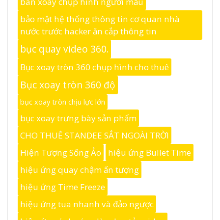
bàn xoay chụp hình người mẫu
bảo mật hệ thống thông tin cơ quan nhà
nước trước hacker ăn cắp thông tin
bục quay video 360.
Bục xoay tròn 360 chụp hình cho thuê
Bục xoay tròn 360 độ
bục xoay tròn chịu lực lớn
bục xoay trưng bày sản phẩm
CHO THUÊ STANDEE SẮT NGOÀI TRỜI
Hiện Tượng Sống Ảo
hiệu ứng Bullet Time
hiệu ứng quay chậm ấn tượng
hiệu ứng Time Freeze
hiệu ứng tua nhanh và đảo ngược