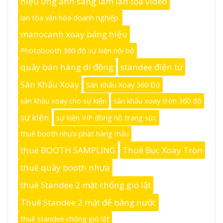
hiệu ứng ánh sáng làm lan tỏa video
lan tỏa văn hóa doanh nghiệp.
manocanh xoay bảng hiệu
Photobooth 360 độ sự kiện nội bộ
quầy bán hàng di động
standee điện tử
Sân Khấu Xoay
Sân Khấu Xoay 360 Độ
sân khấu xoay cho sự kiện
sân khấu xoay tròn 360 độ
sự kiện
sự kiện VIP đồng hồ trang sức
thuê booth nhựa phát hàng mẫu
thuê BOOTH SAMPLING
Thuê Bục Xoay Tròn
thuê quầy booth nhựa
thuê Standee 2 mặt chống gió lật
Thuê Standee 2 mặt đế bằng nước
thuê standee chống gió lật