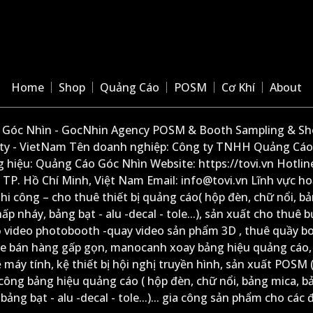
Home
Shop
Quảng Cáo
POSM
Cơ Khí
About
Góc Nhìn - GocNhin Agency POSM & Booth Sampling & She
ity - VietNam Tên doanh nghiệp: Công ty TNHH Quảng Cáo
 hiệu: Quảng Cáo Góc Nhìn Website: https://tovi.vn Hotlin
: TP. Hồ Chí Minh, Việt Nam Email: info@tovi.vn Lĩnh vực h
thi công – cho thuê thiết bị quảng cáo( hộp đèn, chữ nổi, b
ấp nháy, bảng bạt - alu -decal - tole...), sản xuất cho thuê 
ộ video photobooth -quay video sản phẩm 3D , thuê quầy b
xe bán hàng gấp gọn, manocanh xoay bảng hiệu quảng cáo,
ệ máy tính, kệ thiết bị hội nghị truyền hình, sản xuất POSM (
công bảng hiệu quảng cáo ( hộp đèn, chữ nổi, bảng mica, b
ảng bạt - alu -decal - tole...)... gia công sản phẩm cho các đ