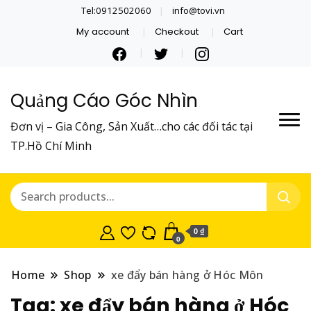
Tel:0912502060
info@tovi.vn
My account
Checkout
Cart
Quảng Cáo Góc Nhìn
Đơn vị – Gia Công, Sản Xuất…cho các đối tác tại
TP.Hồ Chí Minh
0 ₫
0
Home
Shop
xe đẩy bán hàng ở Hóc Môn
Tag:
xe đẩy bán hàng ở Hóc