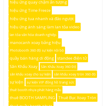
hiệu ứng quay chậm ấn tượng
hiệu ứng Time Freeze
hiệu ứng tua nhanh và đảo ngược
hiệu ứng ánh sáng làm lan tỏa video
lan tỏa văn hóa doanh nghiệp.
manocanh xoay bảng hiệu
Photobooth 360 độ sự kiện nội bộ
quầy bán hàng di động
standee điện tử
Sân Khấu Xoay
Sân Khấu Xoay 360 Độ
sân khấu xoay cho sự kiện
sân khấu xoay tròn 360 độ
sự kiện
sự kiện VIP đồng hồ trang sức
thuê booth nhựa phát hàng mẫu
thuê BOOTH SAMPLING
Thuê Bục Xoay Tròn
thuê quầy booth nhựa