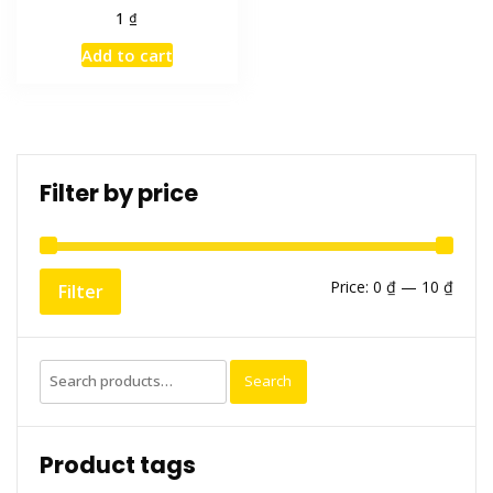
₫
1
Add to cart
Filter by price
Min
Max
Price:
0 ₫
—
10 ₫
Filter
price
price
Search
Search
for:
Product tags