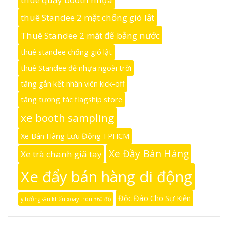
thuê Standee 2 mặt chống gió lật
Thuê Standee 2 mặt đế bằng nước
thuê standee chống gió lật
thuê Standee đế nhựa ngoài trời
tăng gắn kết nhân viên kick-off
tăng tương tác flagship store
xe booth sampling
Xe Bán Hàng Lưu Động TPHCM
Xe Đầy Bán Hàng
Xe trà chanh giã tay
Xe đẩy bán hàng di động
Độc Đáo Cho Sự Kiện
ý tưởng sân khấu xoay tròn 360 độ