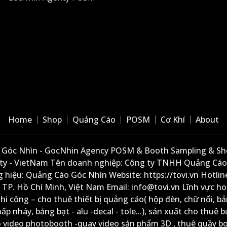
Home
Shop
Quảng Cáo
POSM
Cơ Khí
About
Góc Nhìn - GocNhin Agency POSM & Booth Sampling & She
ity - VietNam Tên doanh nghiệp: Công ty TNHH Quảng Cáo
 hiệu: Quảng Cáo Góc Nhìn Website: https://tovi.vn Hotlin
: TP. Hồ Chí Minh, Việt Nam Email: info@tovi.vn Lĩnh vực h
thi công – cho thuê thiết bị quảng cáo( hộp đèn, chữ nổi, b
ấp nháy, bảng bạt - alu -decal - tole...), sản xuất cho thuê 
ộ video photobooth -quay video sản phẩm 3D , thuê quầy b