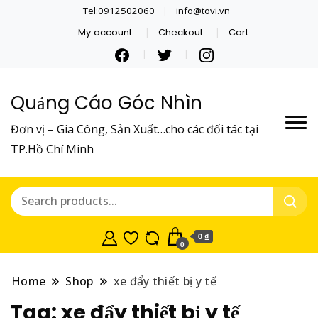
Tel:0912502060
info@tovi.vn
My account
Checkout
Cart
Quảng Cáo Góc Nhìn
Đơn vị – Gia Công, Sản Xuất…cho các đối tác tại
TP.Hồ Chí Minh
0 ₫
0
Home
Shop
xe đẩy thiết bị y tế
Tag:
xe đẩy thiết bị y tế