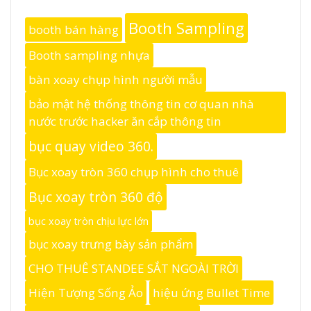
Booth Sampling
booth bán hàng
Booth sampling nhựa
bàn xoay chụp hình người mẫu
bảo mật hệ thống thông tin cơ quan nhà
nước trước hacker ăn cắp thông tin
bục quay video 360.
Bục xoay tròn 360 chụp hình cho thuê
Bục xoay tròn 360 độ
bục xoay tròn chịu lực lớn
bục xoay trưng bày sản phẩm
CHO THUÊ STANDEE SẮT NGOÀI TRỜI
Hiện Tượng Sống Ảo
hiệu ứng Bullet Time