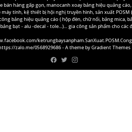
xe bán hàng gấp gọn, manocanh xoay bảng hiệu quảng cáo,
ệ máy tính, kệ thiết bị hội nghị truyền hình, sản xuất POSM (
công bảng hiệu quảng cáo ( hộp đèn, chữ nổi, bảng mica, b
ảng bạt - alu -decal - tole...)... gia công sản phẩm cho các đ
ww.facebook.com/ketrungbaysanpham.SanXuat.POSM.Cong
 https://zalo.me/0568929686 - A theme by Gradient Themes