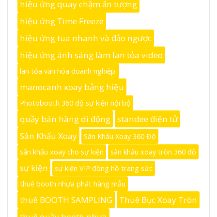
hiệu ứng quay chậm ấn tượng
hiệu ứng Time Freeze
hiệu ứng tua nhanh và đảo ngược
hiệu ứng ánh sáng làm lan tỏa video
lan tỏa văn hóa doanh nghiệp.
manocanh xoay bảng hiệu
Photobooth 360 độ sự kiện nội bộ
quầy bán hàng di động
standee điện tử
Sân Khấu Xoay
Sân Khấu Xoay 360 Độ
sân khấu xoay cho sự kiện
sân khấu xoay tròn 360 độ
sự kiện
sự kiện VIP đồng hồ trang sức
thuê booth nhựa phát hàng mẫu
thuê BOOTH SAMPLING
Thuê Bục Xoay Tròn
thuê quầy booth nhựa