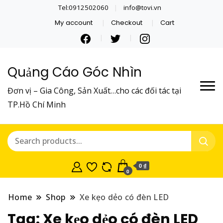
Tel:0912502060
info@tovi.vn
My account
Checkout
Cart
Quảng Cáo Góc Nhìn
Đơn vị – Gia Công, Sản Xuất…cho các đối tác tại
TP.Hồ Chí Minh
0 ₫
0
Home
Shop
Xe kẹo dẻo có đèn LED
Tag:
Xe kẹo dẻo có đèn LED