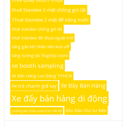
thuê Standee 2 mặt chống gió lật
Thuê Standee 2 mặt đế bằng nước
thuê standee chống gió lật
thuê Standee đế nhựa ngoài trời
tăng gắn kết nhân viên kick-off
tăng tương tác flagship store
xe booth sampling
Xe Bán Hàng Lưu Động TPHCM
Xe Đầy Bán Hàng
Xe trà chanh giã tay
Xe đẩy bán hàng di động
Độc Đáo Cho Sự Kiện
ý tưởng sân khấu xoay tròn 360 độ