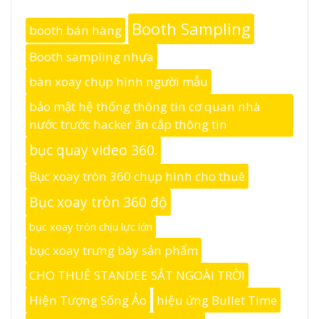
Booth Sampling
booth bán hàng
Booth sampling nhựa
bàn xoay chụp hình người mẫu
bảo mật hệ thống thông tin cơ quan nhà
nước trước hacker ăn cắp thông tin
bục quay video 360.
Bục xoay tròn 360 chụp hình cho thuê
Bục xoay tròn 360 độ
bục xoay tròn chịu lực lớn
bục xoay trưng bày sản phẩm
CHO THUÊ STANDEE SẮT NGOÀI TRỜI
Hiện Tượng Sống Ảo
hiệu ứng Bullet Time