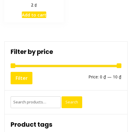
₫
2
Add to cart
Filter by price
Min
Max
Price:
0 ₫
—
10 ₫
Filter
price
price
Search
Search
for:
Product tags