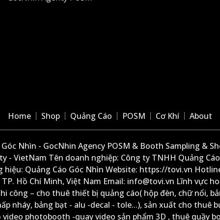
Home
Shop
Quảng Cáo
POSM
Cơ Khí
About
Góc Nhìn - GocNhin Agency POSM & Booth Sampling & She
ity - VietNam Tên doanh nghiệp: Công ty TNHH Quảng Cáo
 hiệu: Quảng Cáo Góc Nhìn Website: https://tovi.vn Hotlin
: TP. Hồ Chí Minh, Việt Nam Email: info@tovi.vn Lĩnh vực h
thi công – cho thuê thiết bị quảng cáo( hộp đèn, chữ nổi, b
ấp nháy, bảng bạt - alu -decal - tole...), sản xuất cho thuê 
ộ video photobooth -quay video sản phẩm 3D , thuê quầy b