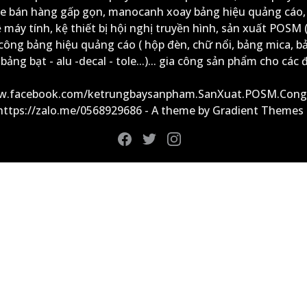
xe bán hàng gấp gọn, manocanh xoay bảng hiệu quảng cáo,
ệ máy tính, kệ thiết bị hội nghị truyền hình, sản xuất POSM (
công bảng hiệu quảng cáo ( hộp đèn, chữ nổi, bảng mica, b
ảng bạt - alu -decal - tole...)... gia công sản phẩm cho các đ
ww.facebook.com/ketrungbaysanpham.SanXuat.POSM.Cong
 https://zalo.me/0568929686 - A theme by Gradient Themes